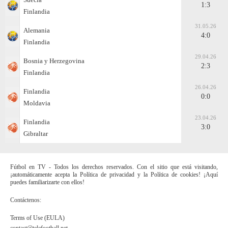
1:3
Finlandia
31.05.26
Alemania
4:0
Finlandia
29.04.26
Bosnia y Herzegovina
2:3
Finlandia
26.04.26
Finlandia
0:0
Moldavia
23.04.26
Finlandia
3:0
Gibraltar
Fútbol en TV - Todos los derechos reservados. Con el sitio que está visitando,
¡automáticamente acepta la Política de privacidad y la Política de cookies! ¡Aquí
puedes familiarizarte con ellos!
Contáctenos:
Terms of Use (EULA)
contact@telefootball.net