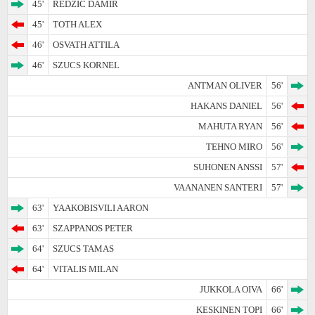
45'
REDZIC DAMIR
45'
TOTH ALEX
46'
OSVATH ATTILA
46'
SZUCS KORNEL
ANTMAN OLIVER
56'
HAKANS DANIEL
56'
MAHUTA RYAN
56'
TEHNO MIRO
56'
SUHONEN ANSSI
57'
VAANANEN SANTERI
57'
63'
YAAKOBISVILI AARON
63'
SZAPPANOS PETER
64'
SZUCS TAMAS
64'
VITALIS MILAN
JUKKOLA OIVA
66'
KESKINEN TOPI
66'