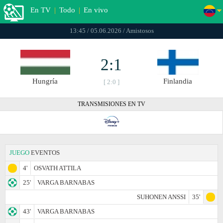
En TV
|
Todo
|
En vivo
13:45 / 05.06.2026 / Amistosos
2:1
Hungría
Finlandia
[ 2:0 ]
TRANSMISIONES EN TV
JUEGO
EVENTOS
4'
OSVATH ATTILA
25'
VARGA BARNABAS
SUHONEN ANSSI
35'
43'
VARGA BARNABAS