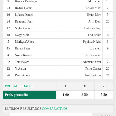
9
Kovacs Bendeguz
M. Samuli
15
23
Redzic Damir
Peltola Matti
2
16
Lukacs Daniel
Tehno Miro
5
24
Rajmund Toth
Arifi Doni
25
17
Styles Callum
Keskinen Topi
18
18
Nagy Zsolt
Lod Robin
8
5
Markgraf Akos
Pyyhtia Niklas
3
15
Barath Peter
V. Santeri
9
4
Szucs Kornel
K. Benjamin
19
22
Toth Balazs
Antman Oliver
7
12
Y. Aaron
Terho Casper
26
26
Pecsi Armin
Jukkola Oiva
24
PROBABILIDADES
1
X
2
Prob. promedio
1.60
3.50
5.50
ÚLTIMOS RESULTADOS
COMPARATIVOS
18.11.18