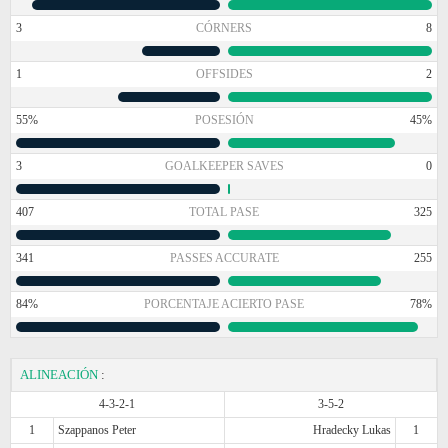
3
CÓRNERS
8
1
OFFSIDES
2
55%
POSESIÓN
45%
3
GOALKEEPER SAVES
0
407
TOTAL PASE
325
341
PASSES ACCURATE
255
84%
PORCENTAJE ACIERTO PASE
78%
ALINEACIÓN
:
4-3-2-1
3-5-2
1
Szappanos Peter
Hradecky Lukas
1