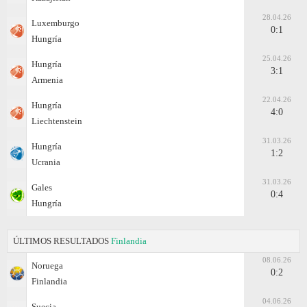
28.04.26
Luxemburgo
0:1
Hungría
25.04.26
Hungría
3:1
Armenia
22.04.26
Hungría
4:0
Liechtenstein
31.03.26
Hungría
1:2
Ucrania
31.03.26
Gales
0:4
Hungría
ÚLTIMOS RESULTADOS
Finlandia
08.06.26
Noruega
0:2
Finlandia
04.06.26
Suecia