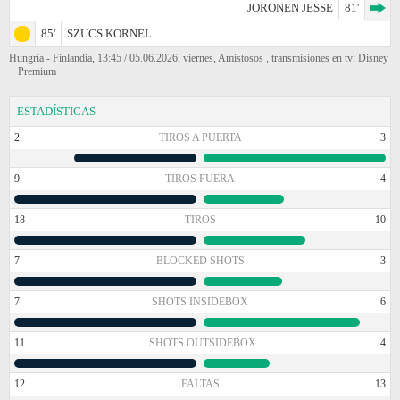
JORONEN JESSE
81'
85'
SZUCS KORNEL
Hungría - Finlandia, 13:45 / 05.06.2026, viernes, Amistosos , transmisiones en tv: Disney
+ Premium
ESTADÍSTICAS
2
TIROS A PUERTA
3
9
TIROS FUERA
4
18
TIROS
10
7
BLOCKED SHOTS
3
7
SHOTS INSIDEBOX
6
11
SHOTS OUTSIDEBOX
4
12
FALTAS
13