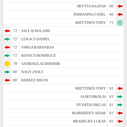
SKYTTA NAATAN
66'
POHJANPALO JOEL
66'
MIETTINEN TONY
71'
72'
SALLAI ROLAND
72'
LUKACS DANIEL
72'
VARGA BARNABAS
72'
KOVACS BENDEGUZ
79'
SZOBOSZLAI DOMINIK
80'
NAGY ZSOLT
80'
KERKEZ MILOS
MIETTINEN TONY
81'
ALHO NIKOLAI
81'
PYYHTIA NIKLAS
81'
MARKHIYEV ADAM
81'
HRADECKY LUKAS
81'