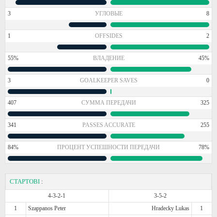
3
УГЛОВЫЕ
8
1
OFFSIDES
2
55%
ВЛАДЕНИЕ
45%
3
GOALKEEPER SAVES
0
407
СУММА ПЕРЕДАЧИ
325
341
PASSES ACCURATE
255
84%
ПРОЦЕНТ УСПЕШНОСТИ ПЕРЕДАЧИ
78%
СТАРТОВІ
:
4-3-2-1
3-5-2
1
Szappanos Peter
Hradecky Lukas
1