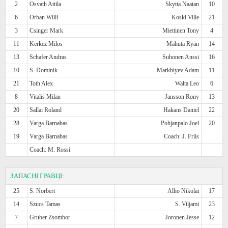
2
Osvath Attila
Skytta Naatan
10
6
Orban Willi
Koski Ville
21
3
Csinger Mark
Miettinen Tony
4
11
Kerkez Milos
Mahuta Ryan
14
13
Schafer Andras
Suhonen Anssi
16
10
S. Dominik
Markhiyev Adam
11
21
Toth Alex
Walta Leo
6
8
Vitalis Milan
Jansson Rony
13
20
Sallai Roland
Hakans Daniel
22
28
Varga Barnabas
Pohjanpalo Joel
20
19
Varga Barnabas
Coach: J. Friis
Coach: M. Rossi
ЗАПАСНІ ГРАВЦІ:
25
S. Norbert
Alho Nikolai
17
14
Szucs Tamas
S. Viljami
23
7
Gruber Zsombor
Joronen Jesse
12