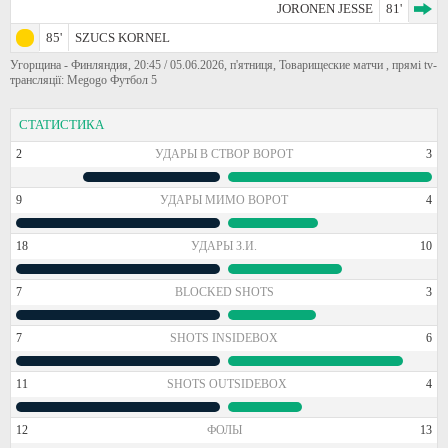
JORONEN JESSE
81'
85'
SZUCS KORNEL
Угорщина - Финляндия, 20:45 / 05.06.2026, п'ятниця, Товарищеские матчи , прямі tv-
трансляції: Megogo Футбол 5
СТАТИСТИКА
2
УДАРЫ В СТВОР ВОРОТ
3
9
УДАРЫ МИМО ВОРОТ
4
18
УДАРЫ З.И.
10
7
BLOCKED SHOTS
3
7
SHOTS INSIDEBOX
6
11
SHOTS OUTSIDEBOX
4
12
ФОЛЫ
13