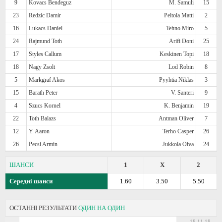
9
Kovacs Bendeguz
M. Samuli
15
23
Redzic Damir
Peltola Matti
2
16
Lukacs Daniel
Tehno Miro
5
24
Rajmund Toth
Arifi Doni
25
17
Styles Callum
Keskinen Topi
18
18
Nagy Zsolt
Lod Robin
8
5
Markgraf Akos
Pyyhtia Niklas
3
15
Barath Peter
V. Santeri
9
4
Szucs Kornel
K. Benjamin
19
22
Toth Balazs
Antman Oliver
7
12
Y. Aaron
Terho Casper
26
26
Pecsi Armin
Jukkola Oiva
24
ШАНСИ
1
X
2
Середні шанси
1.60
3.50
5.50
ОСТАННІ РЕЗУЛЬТАТИ
ОДИН НА ОДИН
18.11.18