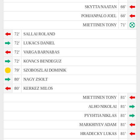
SKYTTA NAATAN
66'
POHJANPALO JOEL
66'
MIETTINEN TONY
71'
72'
SALLAI ROLAND
72'
LUKACS DANIEL
72'
VARGA BARNABAS
72'
KOVACS BENDEGUZ
79'
SZOBOSZLAI DOMINIK
80'
NAGY ZSOLT
80'
KERKEZ MILOS
MIETTINEN TONY
81'
ALHO NIKOLAI
81'
PYYHTIA NIKLAS
81'
MARKHIYEV ADAM
81'
HRADECKY LUKAS
81'