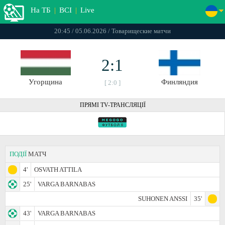
На ТБ
|
ВСІ
|
Live
20:45 / 05.06.2026 / Товарищеские матчи
2:1
Угорщина
Финляндия
[ 2:0 ]
ПРЯМІ TV-ТРАНСЛЯЦІЇ
ПОДІЇ
МАТЧ
4'
OSVATH ATTILA
25'
VARGA BARNABAS
SUHONEN ANSSI
35'
43'
VARGA BARNABAS