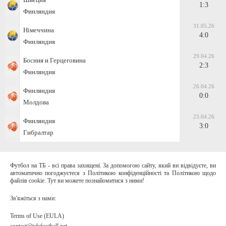
1:3
Финляндия
31.05.26
Німеччина
4:0
Финляндия
29.04.26
Босния и Герцеговина
2:3
Финляндия
26.04.26
Финляндия
0:0
Молдова
23.04.26
Финляндия
3:0
Гибралтар
Футбол на ТБ - всі права захищені. За допомогою сайту, який ви відвідуєте, ви
автоматично погоджуєтеся з Політикою конфіденційності та Політикою щодо
файлів cookie. Тут ви можете познайомитися з ними!
Зв'яжіться з нами:
Terms of Use (EULA)
contact@telefootball.net