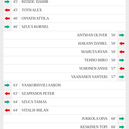
45'
REDZIC DAMIR
45'
TOTH ALEX
46'
OSVATH ATTILA
46'
SZUCS KORNEL
ANTMAN OLIVER
56'
HAKANS DANIEL
56'
MAHUTA RYAN
56'
TEHNO MIRO
56'
SUHONEN ANSSI
57'
VAANANEN SANTERI
57'
63'
YAAKOBISVILI AARON
63'
SZAPPANOS PETER
64'
SZUCS TAMAS
64'
VITALIS MILAN
JUKKOLA OIVA
66'
KESKINEN TOPI
66'