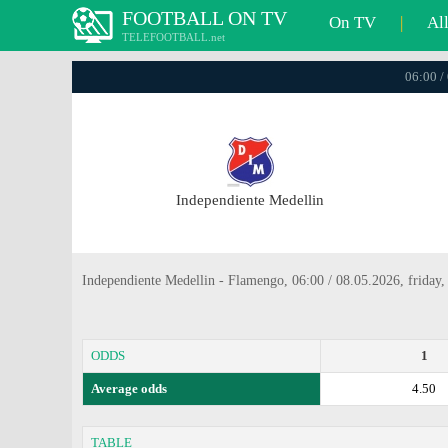
FOOTBALL ON TV
On TV
|
Al
TELEFOOTBALL.net
06:00 /
Independiente Medellin
Independiente Medellin - Flamengo, 06:00 / 08.05.2026, friday,
ODDS
1
Average odds
4.50
TABLE