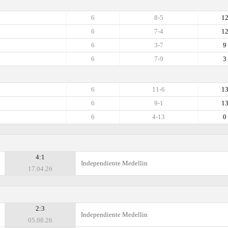
6
8-5
1
6
7-4
1
6
3-7
9
6
7-9
3
6
11-6
1
6
9-1
1
6
4-13
0
4:1
Independiente Medellin
17.04.26
2:3
Independiente Medellin
05.08.26