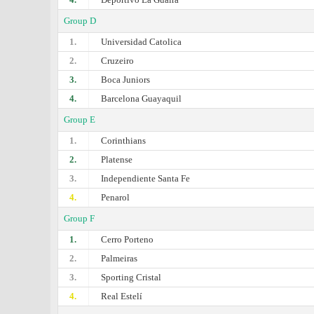
Group D
1.
Universidad Catolica
2.
Cruzeiro
3.
Boca Juniors
4.
Barcelona Guayaquil
Group E
1.
Corinthians
2.
Platense
3.
Independiente Santa Fe
4.
Penarol
Group F
1.
Cerro Porteno
2.
Palmeiras
3.
Sporting Cristal
4.
Real Estelí