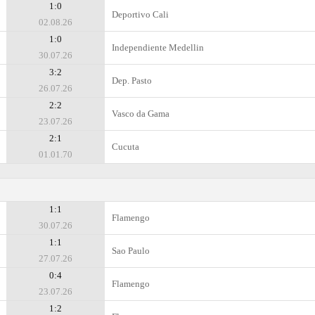
1:0
Deportivo Cali
02.08.26
1:0
Independiente Medellin
30.07.26
3:2
Dep. Pasto
26.07.26
2:2
Vasco da Gama
23.07.26
2:1
Cucuta
01.01.70
1:1
Flamengo
30.07.26
1:1
Sao Paulo
27.07.26
0:4
Flamengo
23.07.26
1:2