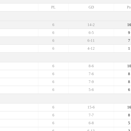
PL
GD
Pt
6
14-2
1
6
6-5
9
6
6-11
7
6
4-12
1
6
8-6
1
6
7-6
8
6
7-9
8
6
5-6
6
6
15-6
1
6
7-7
8
6
6-8
5
6
6-13
3