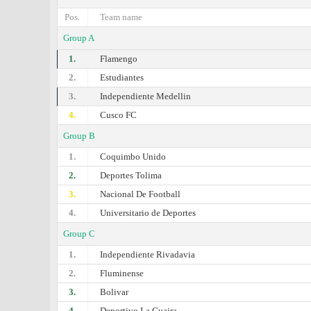
Pos.
Team name
Group A
1.
Flamengo
2.
Estudiantes
3.
Independiente Medellin
4.
Cusco FC
Group B
1.
Coquimbo Unido
2.
Deportes Tolima
3.
Nacional De Football
4.
Universitario de Deportes
Group C
1.
Independiente Rivadavia
2.
Fluminense
3.
Bolivar
4.
Deportivo La Guaira