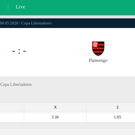
l
|
Live
 08.05.2026 / Copa Libertadores
- : -
Flamengo
 Copa Libertadores
X
2
3.30
1.85