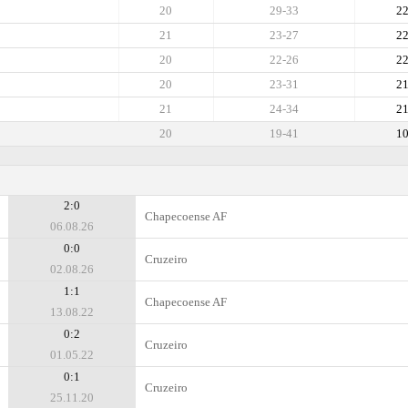
20
29-33
2
21
23-27
2
20
22-26
2
20
23-31
2
21
24-34
2
20
19-41
1
2:0
Chapecoense AF
06.08.26
0:0
Cruzeiro
02.08.26
1:1
Chapecoense AF
13.08.22
0:2
Cruzeiro
01.05.22
0:1
Cruzeiro
25.11.20