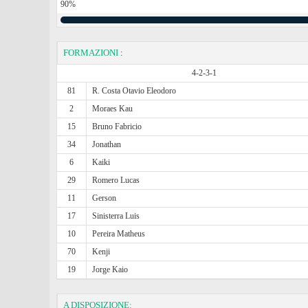
90%
FORMAZIONI
:
4-2-3-1
81
R. Costa Otavio Eleodoro
2
Moraes Kau
15
Bruno Fabricio
34
Jonathan
6
Kaiki
29
Romero Lucas
11
Gerson
17
Sinisterra Luis
10
Pereira Matheus
70
Kenji
19
Jorge Kaio
A DISPOSIZIONE: