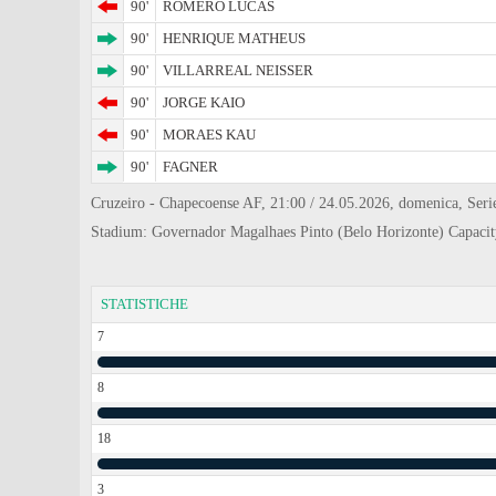
90'
ROMERO LUCAS
90'
HENRIQUE MATHEUS
90'
VILLARREAL NEISSER
90'
JORGE KAIO
90'
MORAES KAU
90'
FAGNER
Cruzeiro - Chapecoense AF, 21:00 / 24.05.2026, domenica, Seri
Stadium: Governador Magalhaes Pinto (Belo Horizonte) Capaci
STATISTICHE
7
8
18
3