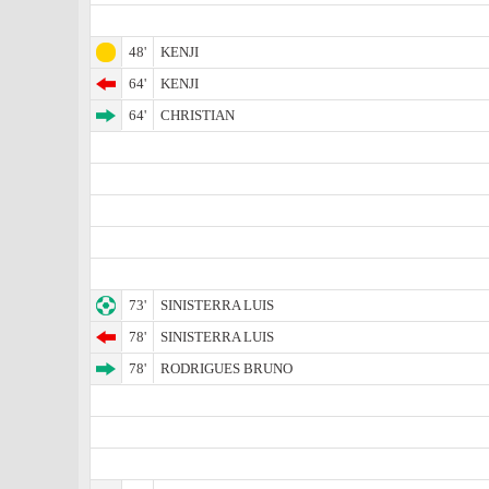
48'
KENJI
64'
KENJI
64'
CHRISTIAN
73'
SINISTERRA LUIS
78'
SINISTERRA LUIS
78'
RODRIGUES BRUNO