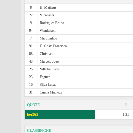
8
H. Matheus
22
V. Neisser
9
Rodrigues Bruno
94
Wanderson
7
Marquinhos
91
D. Costa Francisco
88
Christian
43
Marcelo Joao
25
Villalba Lucas
23
Fagner
16
Silva Lucas
31
Cunha Matheus
QUOTE
1
bet365
1.25
CLASSIFICHE