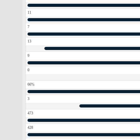
11
7
13
9
0
66%
3
473
428