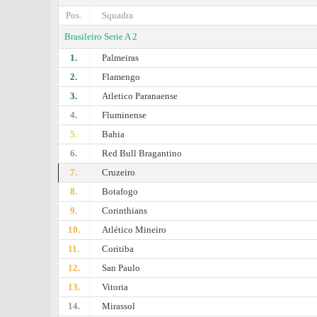
Pos.
Squadra
Brasileiro Serie A 2
1.
Palmeiras
2.
Flamengo
3.
Atletico Paranaense
4.
Fluminense
5.
Bahia
6.
Red Bull Bragantino
7.
Cruzeiro
8.
Botafogo
9.
Corinthians
10.
Atlético Mineiro
11.
Coritiba
12.
San Paulo
13.
Vitoria
14.
Mirassol