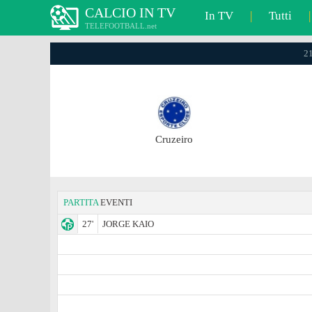
CALCIO IN TV
In TV
|
Tutti
|
TELEFOOTBALL.net
21
Cruzeiro
PARTITA
EVENTI
27'
JORGE KAIO