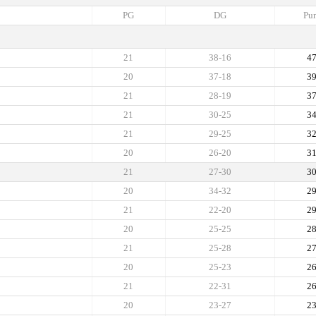
PG
DG
Pun
21
38-16
4
20
37-18
3
21
28-19
3
21
30-25
3
21
29-25
3
20
26-20
3
21
27-30
3
20
34-32
2
21
22-20
2
20
25-25
2
21
25-28
2
20
25-23
2
21
22-31
2
20
23-27
2