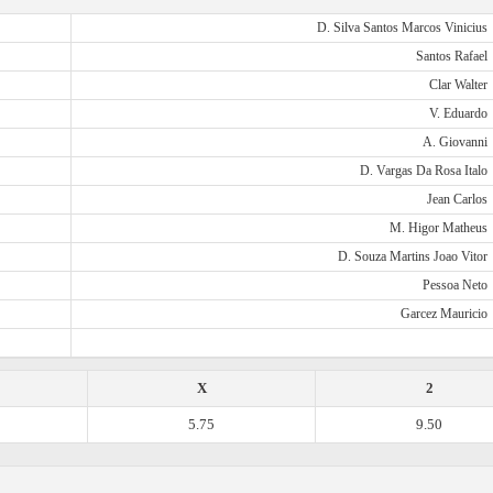
D. Silva Santos Marcos Vinicius
Santos Rafael
Clar Walter
V. Eduardo
A. Giovanni
D. Vargas Da Rosa Italo
Jean Carlos
M. Higor Matheus
D. Souza Martins Joao Vitor
Pessoa Neto
Garcez Mauricio
X
2
5.75
9.50