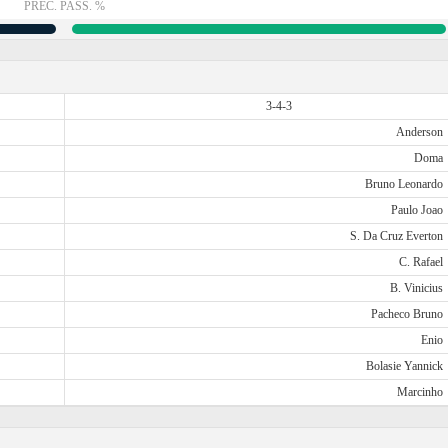
PREC. PASS. %
3-4-3
Anderson
Doma
Bruno Leonardo
Paulo Joao
S. Da Cruz Everton
C. Rafael
B. Vinicius
Pacheco Bruno
Enio
Bolasie Yannick
Marcinho