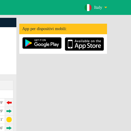
Italy
App per dispositivi mobili:
9'
9'
1'
6'