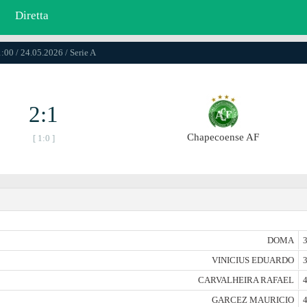
Diretta
:00 / 24.05.2026 / Serie A
2:1
Chapecoense AF
[ 1:0 ]
DOMA
3
VINICIUS EDUARDO
3
CARVALHEIRA RAFAEL
4
GARCEZ MAURICIO
4