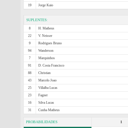
19
Jorge Kaio
SUPLENTES:
8
H. Matheus
22
V. Neisser
9
Rodrigues Bruno
94
Wanderson
7
Marquinhos
91
D. Costa Francisco
88
Christian
43
Marcelo Joao
25
Villalba Lucas
23
Fagner
16
Silva Lucas
31
Cunha Matheus
PROBABILIDADES
1