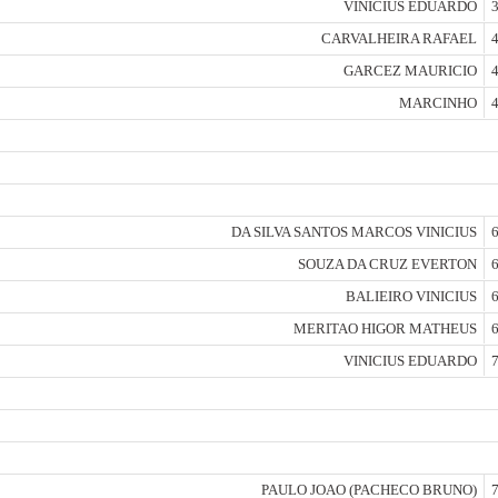
VINICIUS EDUARDO
3
CARVALHEIRA RAFAEL
4
GARCEZ MAURICIO
4
MARCINHO
4
DA SILVA SANTOS MARCOS VINICIUS
6
SOUZA DA CRUZ EVERTON
6
BALIEIRO VINICIUS
6
MERITAO HIGOR MATHEUS
6
VINICIUS EDUARDO
7
PAULO JOAO (PACHECO BRUNO)
7