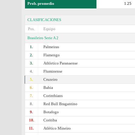
Prob. promedio
1.25
CLASIFICACIONES
Pos.
Equipo
Brasileiro Serie A 2
1.
Palmeiras
2.
Flamengo
3.
Athletico Paranaense
4.
Fluminense
5.
Cruzeiro
6.
Bahia
7.
Corinthians
8.
Red Bull Bragantino
9.
Botafogo
10.
Coritiba
11.
Atlético Mineiro