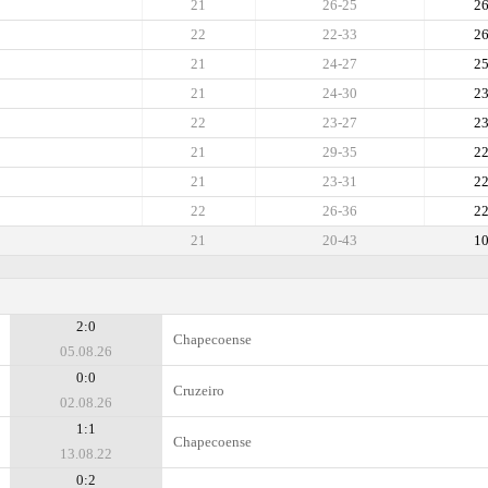
21
26-25
2
22
22-33
2
21
24-27
2
21
24-30
2
22
23-27
2
21
29-35
2
21
23-31
2
22
26-36
2
21
20-43
1
2:0
Chapecoense
05.08.26
0:0
Cruzeiro
02.08.26
1:1
Chapecoense
13.08.22
0:2