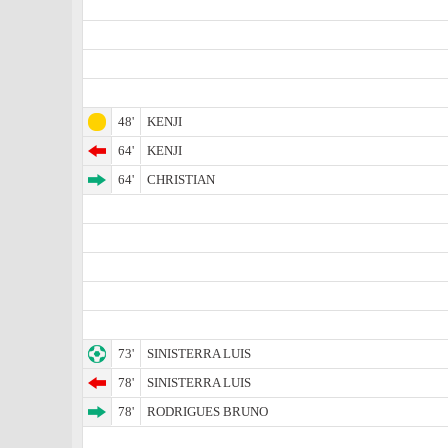
48'
KENJI
64'
KENJI
64'
CHRISTIAN
73'
SINISTERRA LUIS
78'
SINISTERRA LUIS
78'
RODRIGUES BRUNO