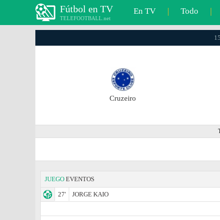
Fútbol en TV
En TV
|
Todo
|
TELEFOOTBALL.net
15
Cruzeiro
JUEGO
EVENTOS
27'
JORGE KAIO