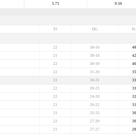
5.75
9.50
PJ
DG
Pt
22
38-16
4
21
39-18
4
22
30-19
4
22
31-26
3
22
30-31
3
22
29-25
3
22
24-20
3
21
26-22
3
21
35-33
3
22
27-29
3
21
27-27
2