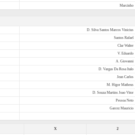
Marcinho
D. Silva Santos Marcos Vinicius
Santos Rafael
Clar Walter
V. Eduardo
A. Giovanni
D. Vargas Da Rosa Italo
Jean Carlos
M. Higor Matheus
D. Souza Martins Joao Vitor
Pessoa Neto
Garcez Mauricio
X
2