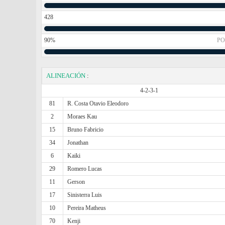
428
90%
PO
ALINEACIÓN
:
4-2-3-1
81
R. Costa Otavio Eleodoro
2
Moraes Kau
15
Bruno Fabricio
34
Jonathan
6
Kaiki
29
Romero Lucas
11
Gerson
17
Sinisterra Luis
10
Pereira Matheus
70
Kenji