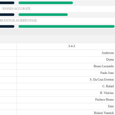
PASSES ACCURATE
RCENTAJE ACIERTO PASE
3-4-3
Anderson
Doma
Bruno Leonardo
Paulo Joao
S. Da Cruz Everton
C. Rafael
B. Vinicius
Pacheco Bruno
Enio
Bolasie Yannick