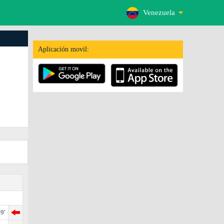
Venezuela
Aplicación movil:
9'