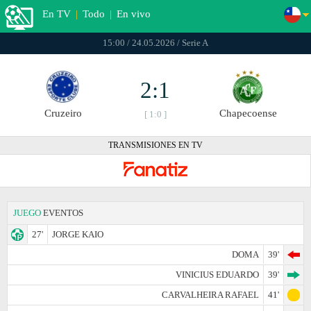
En TV
|
Todo
|
En vivo
15:00 / 24.05.2026 / Serie A
2:1
Cruzeiro
Chapecoense
[ 1:0 ]
TRANSMISIONES EN TV
JUEGO
EVENTOS
27'
JORGE KAIO
DOMA
39'
VINICIUS EDUARDO
39'
CARVALHEIRA RAFAEL
41'