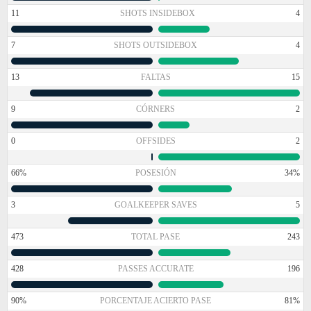
11
SHOTS INSIDEBOX
4
7
SHOTS OUTSIDEBOX
4
13
FALTAS
15
9
CÓRNERS
2
0
OFFSIDES
2
66%
POSESIÓN
34%
3
GOALKEEPER SAVES
5
473
TOTAL PASE
243
428
PASSES ACCURATE
196
90%
PORCENTAJE ACIERTO PASE
81%