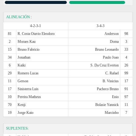
ALINEACIÓN
:
4-2-3-1
3-4-3
81
R. Costa Otavio Eleodoro
Anderson
98
2
Moraes Kau
Doma
3
15
Bruno Fabricio
Bruno Leonardo
33
34
Jonathan
Paulo Joao
4
6
Kaiki
S. Da Cruz Everton
26
29
Romero Lucas
C. Rafael
99
11
Gerson
B. Vinicius
17
17
Sinisterra Luis
Pacheco Bruno
91
10
Pereira Matheus
Enio
97
70
Kenji
Bolasie Yannick
11
19
Jorge Kaio
Marcinho
7
SUPLENTES: