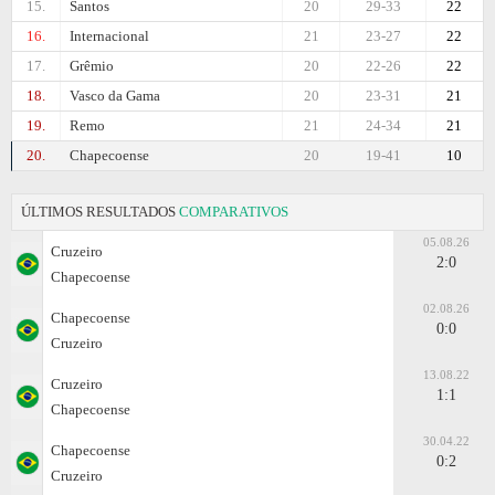
15.
Santos
20
29-33
22
16.
Internacional
21
23-27
22
17.
Grêmio
20
22-26
22
18.
Vasco da Gama
20
23-31
21
19.
Remo
21
24-34
21
20.
Chapecoense
20
19-41
10
ÚLTIMOS RESULTADOS
COMPARATIVOS
05.08.26
Cruzeiro
2:0
Chapecoense
02.08.26
Chapecoense
0:0
Cruzeiro
13.08.22
Cruzeiro
1:1
Chapecoense
30.04.22
Chapecoense
0:2
Cruzeiro