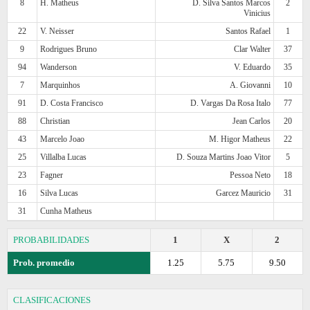
8
H. Matheus
D. Silva Santos Marcos
2
Vinicius
22
V. Neisser
Santos Rafael
1
9
Rodrigues Bruno
Clar Walter
37
94
Wanderson
V. Eduardo
35
7
Marquinhos
A. Giovanni
10
91
D. Costa Francisco
D. Vargas Da Rosa Italo
77
88
Christian
Jean Carlos
20
43
Marcelo Joao
M. Higor Matheus
22
25
Villalba Lucas
D. Souza Martins Joao Vitor
5
23
Fagner
Pessoa Neto
18
16
Silva Lucas
Garcez Mauricio
31
31
Cunha Matheus
PROBABILIDADES
1
X
2
Prob. promedio
1.25
5.75
9.50
CLASIFICACIONES