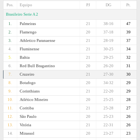
Pos.
Equipo
PJ
DG
Pt.
Brasileiro Serie A 2
1.
Palmeiras
21
38-16
47
2.
Flamengo
20
37-18
39
3.
Athletico Paranaense
21
28-19
37
4.
Fluminense
21
30-25
34
5.
Bahia
21
29-25
32
6.
Red Bull Bragantino
20
26-20
31
7.
Cruzeiro
21
27-30
30
8.
Botafogo
20
34-32
29
9.
Corinthians
21
22-20
29
10.
Atlético Mineiro
20
25-25
28
11.
Coritiba
21
25-28
27
12.
São Paulo
20
25-23
26
13.
Vitória
21
22-31
26
14.
Mirassol
20
23-27
23