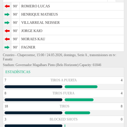
90'
ROMERO LUCAS
90'
HENRIQUE MATHEUS
90'
VILLARREAL NEISSER
90'
JORGE KAIO
90'
MORAES KAU
90'
FAGNER
Cruzeiro - Chapecoense, 15:00 / 24.05.2026, domingo, Serie A , transmisiones en tv:
Fanatiz
Stadium: Governador Magalhaes Pinto (Belo Horizonte) Capacity: 61846
ESTADÍSTICAS
7
TIROS A PUERTA
4
8
TIROS FUERA
4
18
TIROS
8
3
BLOCKED SHOTS
0