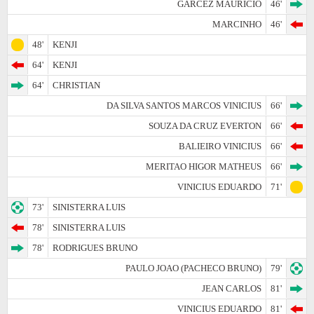
GARCEZ MAURICIO
46'
MARCINHO
46'
48'
KENJI
64'
KENJI
64'
CHRISTIAN
DA SILVA SANTOS MARCOS VINICIUS
66'
SOUZA DA CRUZ EVERTON
66'
BALIEIRO VINICIUS
66'
MERITAO HIGOR MATHEUS
66'
VINICIUS EDUARDO
71'
73'
SINISTERRA LUIS
78'
SINISTERRA LUIS
78'
RODRIGUES BRUNO
PAULO JOAO (PACHECO BRUNO)
79'
JEAN CARLOS
81'
VINICIUS EDUARDO
81'