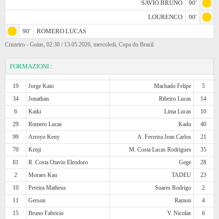
SAVIO BRUNO
90'
LOURENCO
90'
90'
ROMERO LUCAS
Cruzeiro - Goias, 02:30 / 13.05.2026, mercoledi, Copa do Brasil
FORMAZIONI
:
19
Jorge Kaio
Machado Felipe
5
34
Jonathan
Ribeiro Lucas
14
6
Kaiki
Lima Lucas
10
29
Romero Lucas
Kadu
40
99
Arroyo Keny
A. Ferreira Jean Carlos
21
70
Kenji
M. Costa Lucas Rodrigues
35
81
R. Costa Otavio Eleodoro
Gege
28
2
Moraes Kau
TADEU
23
10
Pereira Matheus
Soares Rodrigo
2
11
Gerson
Ramon
4
15
Bruno Fabricio
V. Nicolas
6