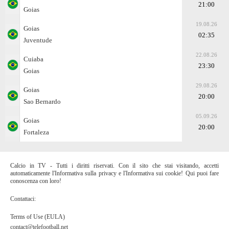
21:00
Goias
19.08.26
Goias
02:35
Juventude
22.08.26
Cuiaba
23:30
Goias
29.08.26
Goias
20:00
Sao Bernardo
05.09.26
Goias
20:00
Fortaleza
Calcio in TV - Tutti i diritti riservati. Con il sito che stai visitando, accetti
automaticamente l'Informativa sulla privacy e l'Informativa sui cookie! Qui puoi fare
conoscenza con loro!
Contattaci:
Terms of Use (EULA)
contact@telefootball.net