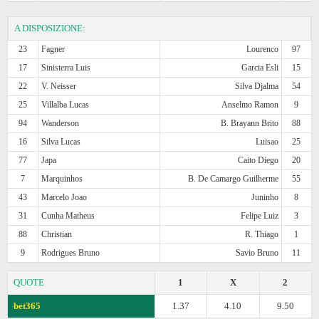
A DISPOSIZIONE:
23
Fagner
Lourenco
97
17
Sinisterra Luis
Garcia Esli
15
22
V. Neisser
Silva Djalma
54
25
Villalba Lucas
Anselmo Ramon
9
94
Wanderson
B. Brayann Brito
88
16
Silva Lucas
Luisao
25
77
Japa
Caito Diego
20
7
Marquinhos
B. De Camargo Guilherme
55
43
Marcelo Joao
Juninho
8
31
Cunha Matheus
Felipe Luiz
3
88
Christian
R. Thiago
1
9
Rodrigues Bruno
Savio Bruno
11
QUOTE
1
X
2
bet365
1.37
4.10
9.50