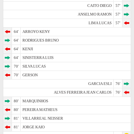
CAITO DIEGO
57'
ANSELMO RAMON
57'
LIMA LUCAS
57'
64'
ARROYO KENY
64'
RODRIGUES BRUNO
64'
KENJI
64'
SINISTERRA LUIS
70'
SILVA LUCAS
70'
GERSON
GARCIA ESLI
76'
ALVES FERREIRA JEAN CARLOS
76'
80'
MARQUINHOS
80'
PEREIRA MATHEUS
81'
VILLARREAL NEISSER
81'
JORGE KAIO