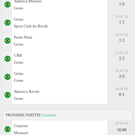
Amеrica Mineiro
1:0
Goias
23.07.26
Goias
1:1
Sport Club do Recife
18.07.26
Ponte Preta
1:2
Goias
13.07.26
CRB
2:2
Goias
05.07.26
Goias
2:0
Ceara
28.06.26
Natutico Recife
0:1
Goias
PROSSIME PARTITE
Cruzeiro
09.08.26
Cruzeiro
16:00
Mirassol