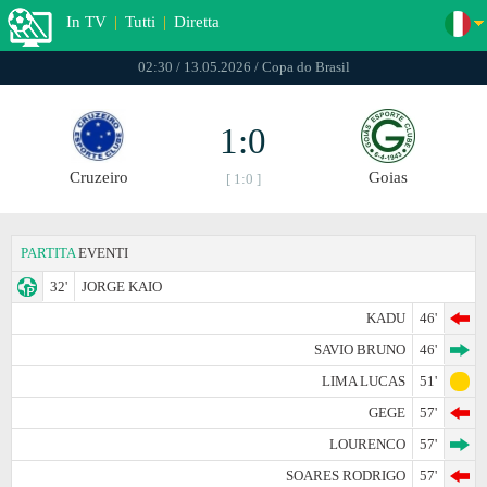
In TV
|
Tutti
|
Diretta
02:30 / 13.05.2026 / Copa do Brasil
1:0
Cruzeiro
Goias
[ 1:0 ]
PARTITA
EVENTI
32'
JORGE KAIO
KADU
46'
SAVIO BRUNO
46'
LIMA LUCAS
51'
GEGE
57'
LOURENCO
57'
SOARES RODRIGO
57'