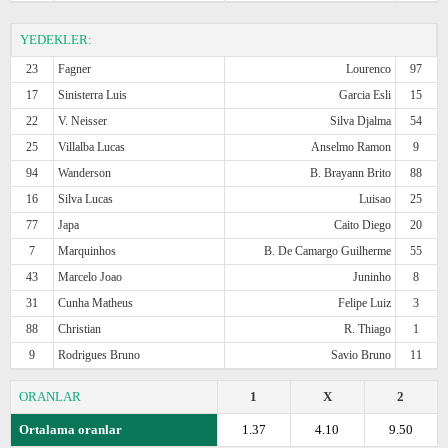
YEDEKLER:
23
Fagner
Lourenco
97
17
Sinisterra Luis
Garcia Esli
15
22
V. Neisser
Silva Djalma
54
25
Villalba Lucas
Anselmo Ramon
9
94
Wanderson
B. Brayann Brito
88
16
Silva Lucas
Luisao
25
77
Japa
Caito Diego
20
7
Marquinhos
B. De Camargo Guilherme
55
43
Marcelo Joao
Juninho
8
31
Cunha Matheus
Felipe Luiz
3
88
Christian
R. Thiago
1
9
Rodrigues Bruno
Savio Bruno
11
ORANLAR
1
X
2
Ortalama oranlar
1.37
4.10
9.50