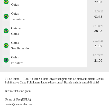
22:00
Goias
19.08.26
Goias
03:35
Juventude
23.08.26
Cuiaba
00:30
Goias
29.08.26
Goias
21:00
Sao Bernardo
05.09.26
Goias
21:00
Fortaleza
TB'de Futbol - Tüm Hakları Saklıdır. Ziyaret ettiğiniz site ile otomatik olarak Gizlilik
Politikası ve Çerez Politikası'nı kabul ediyorsunuz! Burada onlarla tanışabilirsiniz!
Bizimle iletişime geçin:
Terms of Use (EULA)
contact@telefootball.net