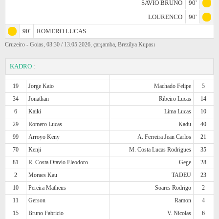
SAVIO BRUNO
90'
LOURENCO
90'
90'
ROMERO LUCAS
Cruzeiro - Goias, 03:30 / 13.05.2026, çarşamba, Brezilya Kupası
KADRO
:
19
Jorge Kaio
Machado Felipe
5
34
Jonathan
Ribeiro Lucas
14
6
Kaiki
Lima Lucas
10
29
Romero Lucas
Kadu
40
99
Arroyo Keny
A. Ferreira Jean Carlos
21
70
Kenji
M. Costa Lucas Rodrigues
35
81
R. Costa Otavio Eleodoro
Gege
28
2
Moraes Kau
TADEU
23
10
Pereira Matheus
Soares Rodrigo
2
11
Gerson
Ramon
4
15
Bruno Fabricio
V. Nicolas
6