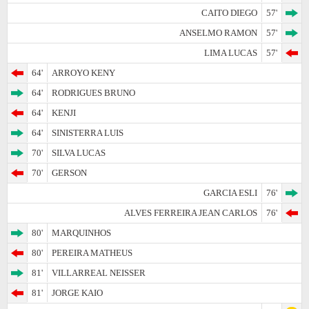
CAITO DIEGO
57'
ANSELMO RAMON
57'
LIMA LUCAS
57'
64'
ARROYO KENY
64'
RODRIGUES BRUNO
64'
KENJI
64'
SINISTERRA LUIS
70'
SILVA LUCAS
70'
GERSON
GARCIA ESLI
76'
ALVES FERREIRA JEAN CARLOS
76'
80'
MARQUINHOS
80'
PEREIRA MATHEUS
81'
VILLARREAL NEISSER
81'
JORGE KAIO