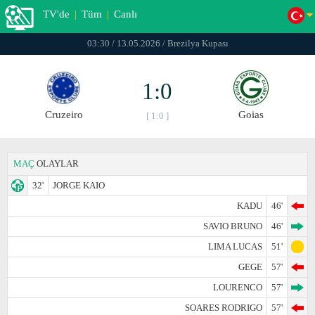
TV'de
|
Tüm
|
Canlı
03:30 / 13.05.2026 / Brezilya Kupası
1:0
Cruzeiro
Goias
[ 1:0 ]
MAÇ
OLAYLAR
32'
JORGE KAIO
KADU
46'
SAVIO BRUNO
46'
LIMA LUCAS
51'
GEGE
57'
LOURENCO
57'
SOARES RODRIGO
57'