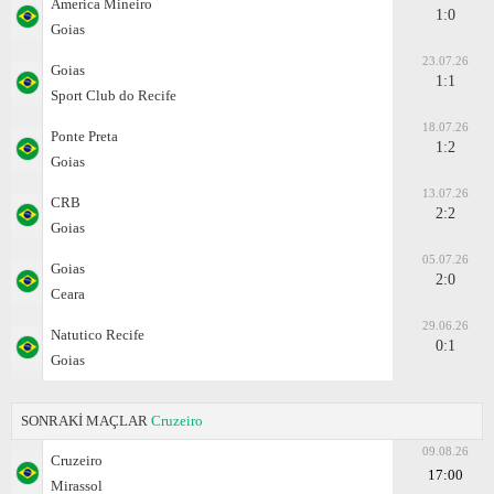
Amеrica Mineiro
1:0
Goias
23.07.26
Goias
1:1
Sport Club do Recife
18.07.26
Ponte Preta
1:2
Goias
13.07.26
CRB
2:2
Goias
05.07.26
Goias
2:0
Ceara
29.06.26
Natutico Recife
0:1
Goias
SONRAKİ MAÇLAR
Cruzeiro
09.08.26
Cruzeiro
17:00
Mirassol