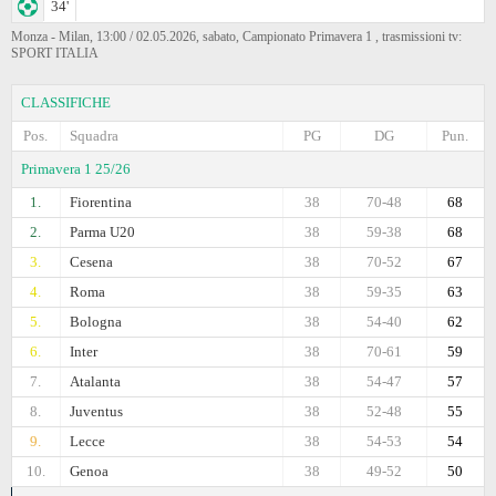
34'
Monza - Milan, 13:00 / 02.05.2026, sabato, Campionato Primavera 1 , trasmissioni tv:
SPORT ITALIA
CLASSIFICHE
Pos.
Squadra
PG
DG
Pun.
Primavera 1 25/26
1.
Fiorentina
38
70-48
68
2.
Parma U20
38
59-38
68
3.
Cesena
38
70-52
67
4.
Roma
38
59-35
63
5.
Bologna
38
54-40
62
6.
Inter
38
70-61
59
7.
Atalanta
38
54-47
57
8.
Juventus
38
52-48
55
9.
Lecce
38
54-53
54
10.
Genoa
38
49-52
50