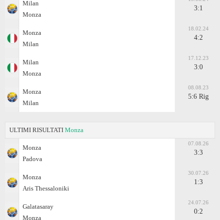
Milan
3:1
Monza
18.02.24
Monza
4:2
Milan
17.12.23
Milan
3:0
Monza
08.08.23
Monza
5:6 Rig
Milan
ULTIMI RISULTATI
Monza
07.08.26
Monza
3:3
Padova
30.07.26
Monza
1:3
Aris Thessaloniki
24.07.26
Galatasaray
0:2
Monza