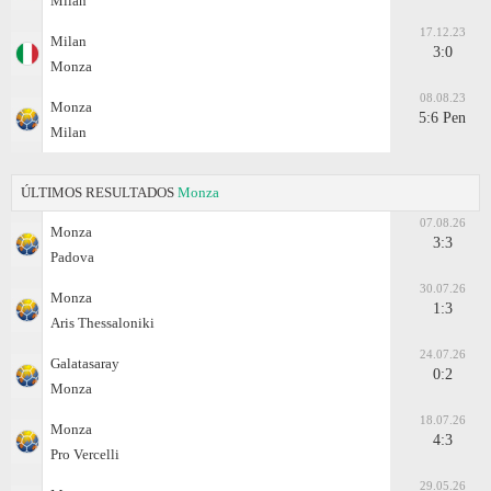
Milan
17.12.23
Milan
3:0
Monza
08.08.23
Monza
5:6 Pen
Milan
ÚLTIMOS RESULTADOS
Monza
07.08.26
Monza
3:3
Padova
30.07.26
Monza
1:3
Aris Thessaloniki
24.07.26
Galatasaray
0:2
Monza
18.07.26
Monza
4:3
Pro Vercelli
29.05.26