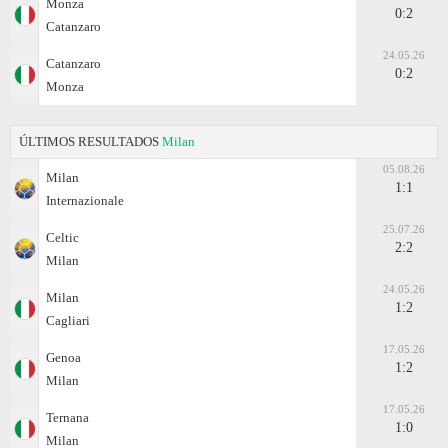
Monza
0:2
Catanzaro
24.05.26
Catanzaro
0:2
Monza
ÚLTIMOS RESULTADOS
Milan
05.08.26
Milan
1:1
Internazionale
25.07.26
Celtic
2:2
Milan
24.05.26
Milan
1:2
Cagliari
17.05.26
Genoa
1:2
Milan
17.05.26
Ternana
1:0
Milan