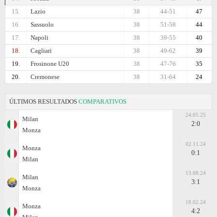
15.
Lazio
38
44-51
47
16.
Sassuolo
38
51-58
44
17.
Napoli
38
39-55
40
18.
Cagliari
38
49-62
39
19.
Frosinone U20
38
47-76
35
20.
Cremonese
38
31-64
24
ÚLTIMOS RESULTADOS
COMPARATIVOS
24.05.25
Milan
2:0
Monza
02.11.24
Monza
0:1
Milan
13.08.24
Milan
3:1
Monza
18.02.24
Monza
4:2