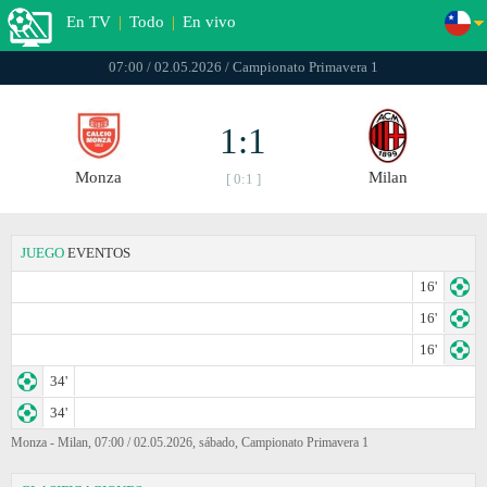
En TV
|
Todo
|
En vivo
07:00 / 02.05.2026 / Campionato Primavera 1
1:1
Monza
Milan
[ 0:1 ]
JUEGO
EVENTOS
16'
16'
16'
34'
34'
Monza - Milan, 07:00 / 02.05.2026, sábado, Campionato Primavera 1