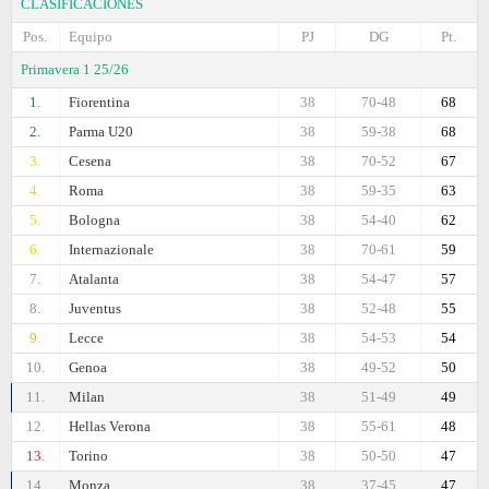
CLASIFICACIONES
Pos.
Equipo
PJ
DG
Pt.
Primavera 1 25/26
1.
Fiorentina
38
70-48
68
2.
Parma U20
38
59-38
68
3.
Cesena
38
70-52
67
4.
Roma
38
59-35
63
5.
Bologna
38
54-40
62
6.
Internazionale
38
70-61
59
7.
Atalanta
38
54-47
57
8.
Juventus
38
52-48
55
9.
Lecce
38
54-53
54
10.
Genoa
38
49-52
50
11.
Milan
38
51-49
49
12.
Hellas Verona
38
55-61
48
13.
Torino
38
50-50
47
14.
Monza
38
37-45
47