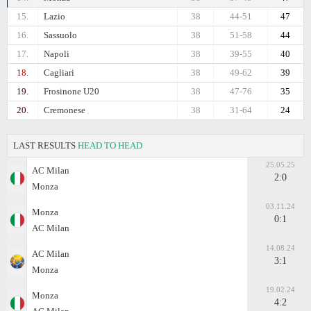
15.
Lazio
38
44-51
47
16.
Sassuolo
38
51-58
44
17.
Napoli
38
39-55
40
18.
Cagliari
38
49-62
39
19.
Frosinone U20
38
47-76
35
20.
Cremonese
38
31-64
24
LAST RESULTS
HEAD TO HEAD
25.05.25
AC Milan
2:0
Monza
03.11.24
Monza
0:1
AC Milan
14.08.24
AC Milan
3:1
Monza
19.02.24
Monza
4:2