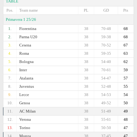
TABLE
Pos.
Team name
PL
GD
Pts
Primavera 1 25/26
1.
Fiorentina
38
70-48
68
2.
Parma U20
38
59-38
68
3.
Cesena
38
70-52
67
4.
Roma
38
59-35
63
5.
Bologna
38
54-40
62
6.
Inter
38
70-61
59
7.
Atalanta
38
54-47
57
8.
Juventus
38
52-48
55
9.
Lecce
38
54-53
54
10.
Genoa
38
49-52
50
11.
AC Milan
38
51-49
49
12.
Verona
38
55-61
48
13.
Torino
38
50-50
47
14.
Monza
38
37-45
47