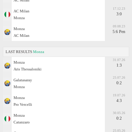
AC Milan
17.12.23
AC Milan
3:0
Monza
09.08.23
Monza
5:6 Pen
AC Milan
LAST RESULTS
Monza
31.07.26
Monza
1:3
Aris Thessaloniki
25.07.26
Galatasaray
0:2
Monza
19.07.26
Monza
4:3
Pro Vercelli
30.05.26
Monza
0:2
Catanzaro
25.05.26