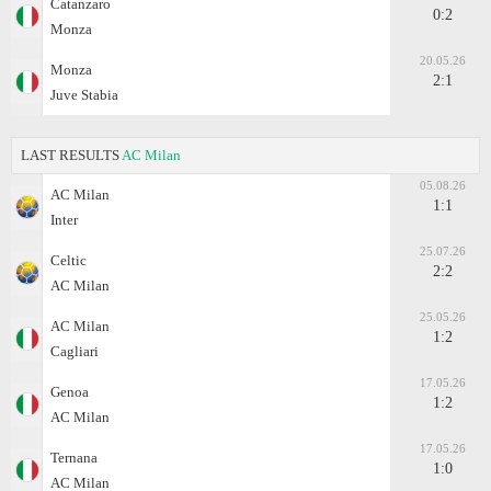
Catanzaro
0:2
Monza
20.05.26
Monza
2:1
Juve Stabia
LAST RESULTS
AC Milan
05.08.26
AC Milan
1:1
Inter
25.07.26
Celtic
2:2
AC Milan
25.05.26
AC Milan
1:2
Cagliari
17.05.26
Genoa
1:2
AC Milan
17.05.26
Ternana
1:0
AC Milan