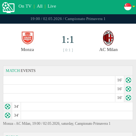
On TV
|
All
|
Live
19:00 / 02.05.2026 / Campionato Primavera 1
1:1
Monza
AC Milan
[ 0:1 ]
MATCH
EVENTS
16'
16'
16'
34'
34'
Monza - AC Milan, 19:00 / 02.05.2026, saturday, Campionato Primavera 1