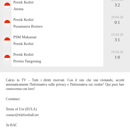
Persik Kediri
3:2
Arema
29.04.26
Persik Kediri
0:1
Pusamania Borneo
23.04.26
PSM Makassar
3:1
Persik Kediri
19.04.26
Persik Kediri
1:0
Persita Tangerang
Calcio in TV - Tutti i diritti riservati. Con il sito che stai visitando, accetti
automaticamente l'Informativa sulla privacy e l'Informativa sui cookie! Qui puoi fare
conoscenza con loro!
Contattaci:
Terms of Use (EULA)
contact@telefootball.net
За НАС