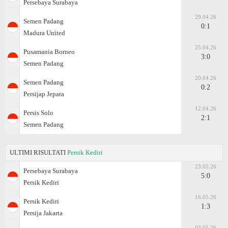
Persebaya Surabaya
29.04.26
Semen Padang
0:1
Madura United
25.04.26
Pusamania Borneo
3:0
Semen Padang
20.04.26
Semen Padang
0:2
Persijap Jepara
12.04.26
Persis Solo
2:1
Semen Padang
ULTIMI RISULTATI
Persik Kediri
23.05.26
Persebaya Surabaya
5:0
Persik Kediri
16.05.26
Persik Kediri
1:3
Persija Jakarta
03.05.26