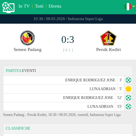
In TV
|
Tutti
|
Diretta
10:30 / 08.05.2026 / Indonesia Super Liga
0:3
Semen Padang
Persik Kediri
[ 0:1 ]
PARTITA
EVENTI
ENRIQUE RODRIGUEZ JOSE
3'
LUNA ADRIAN
5'
ENRIQUE RODRIGUEZ JOSE
52'
LUNA ADRIAN
55'
Semen Padang - Persik Kediri, 10:30 / 08.05.2026, venerdì, Indonesia Super Liga
CLASSIFICHE