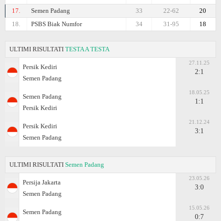
17.
Semen Padang
33
22-62
20
18.
PSBS Biak Numfor
34
31-95
18
ULTIMI RISULTATI
TESTA A TESTA
27.11.25
Persik Kediri
2:1
Semen Padang
18.05.25
Semen Padang
1:1
Persik Kediri
21.12.24
Persik Kediri
3:1
Semen Padang
ULTIMI RISULTATI
Semen Padang
23.05.26
Persija Jakarta
3:0
Semen Padang
15.05.26
Semen Padang
0:7