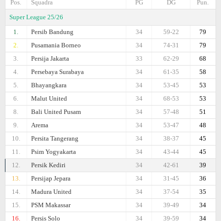
Pos.
Squadra
PG
DG
Pun.
Super League 25/26
1.
Persib Bandung
34
59-22
79
2.
Pusamania Borneo
34
74-31
79
3.
Persija Jakarta
33
62-29
68
4.
Persebaya Surabaya
34
61-35
58
5.
Bhayangkara
34
53-45
53
6.
Malut United
34
68-53
53
8.
Bali United Pusam
34
57-48
51
9.
Arema
34
53-47
48
10.
Persita Tangerang
34
38-37
45
11.
Psim Yogyakarta
34
43-44
45
12.
Persik Kediri
34
42-61
39
13.
Persijap Jepara
34
31-45
36
14.
Madura United
34
37-54
35
15.
PSM Makassar
34
39-49
34
16.
Persis Solo
34
39-59
34