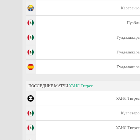
Касереньо
Пуэбла
Гуадалажара
Гуадалажара
Гуадалажара
ПОСЛЕДНИЕ МАТЧИ
УАНЛ Тигрес
УАНЛ Тигрес
Куэретаро
УАНЛ Тигрес