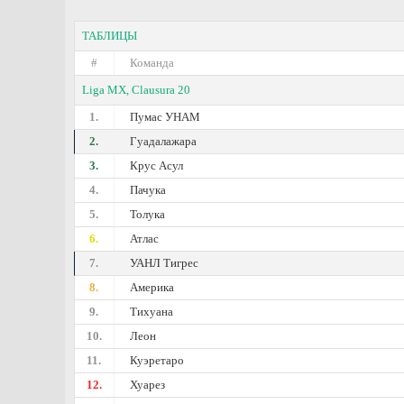
ТАБЛИЦЫ
#
Команда
Liga MX, Clausura 20
1.
Пумас УНАМ
2.
Гуадалажара
3.
Крус Асул
4.
Пачука
5.
Толука
6.
Атлас
7.
УАНЛ Тигрес
8.
Америка
9.
Тихуана
10.
Леон
11.
Куэретаро
12.
Хуарез