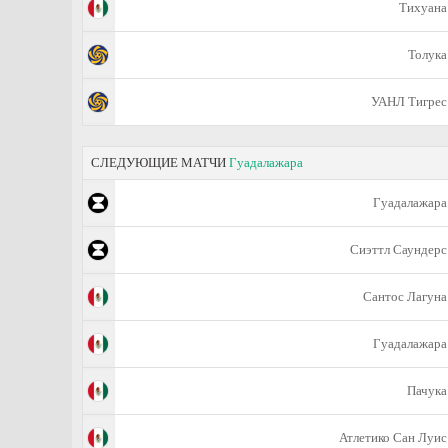
Тихуана
Толука
УАНЛ Тигрес
СЛЕДУЮЩИЕ МАТЧИ
Гуадалажара
Гуадалажара
Сиэттл Саундерс
Сантос Лагуна
Гуадалажара
Пачука
Атлетико Сан Луис