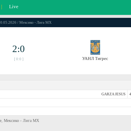
|
Live
10.05.2026 / Мексико - Лига МХ
2:0
УАНЛ Тигрес
[ 0:0 ]
GARZA JESUS
4
ье, Мексико - Лига МХ