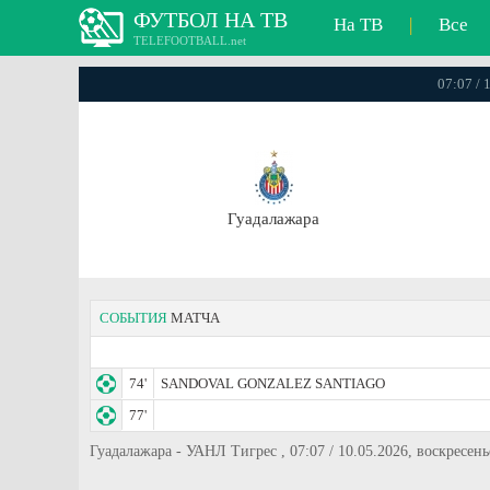
ФУТБОЛ НА ТВ
На ТВ
|
Все
TELEFOOTBALL.net
07:07 / 
Гуадалажара
СОБЫТИЯ
МАТЧА
74'
SANDOVAL GONZALEZ SANTIAGO
77'
Гуадалажара - УАНЛ Тигрес , 07:07 / 10.05.2026, воскресен