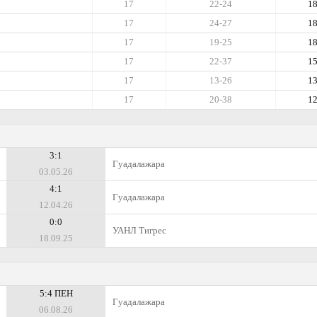
17
22-24
1
17
24-27
1
17
19-25
1
17
22-37
1
17
13-26
1
17
20-38
1
3:1
Гуадалажара
03.05.26
4:1
Гуадалажара
12.04.26
0:0
УАНЛ Тигрес
18.09.25
5:4 ПЕН
Гуадалажара
06.08.26