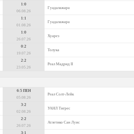
1:0
Гуадалажара
06.08.26
1:1
Гуадалажара
01.08.26
1:0
Хуарез
26.07.26
0:2
Толука
19.07.26
2:2
Реал Мадрид II
23.05.26
6:5 ПЕН
Реал Солт-Лейк
05.08.26
3:2
УАНЛ Тигрес
02.08.26
2:2
Атлетико Сан Луис
26.07.26
3:1