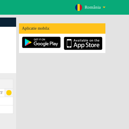
România
Aplicatie mobila:
5'