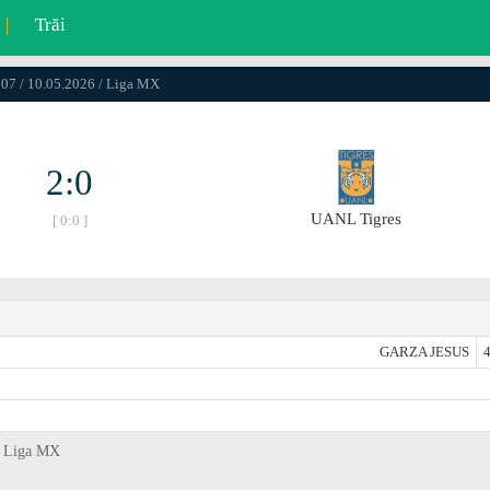
|
Trăi
07 / 10.05.2026 / Liga MX
2:0
UANL Tigres
[ 0:0 ]
GARZA JESUS
4
, Liga MX