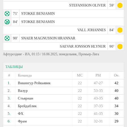
STEFANSSON OLIVER
59'
71'
STOKKE BENJAMIN
84'
STOKKE BENJAMIN
VALL JOHANNES
84'
90'
SNAER MAGNUSSON HRANNAR
SAEVAR JONSSON HLYNUR
90'
Афтурелдинг - ИА, 01:15 / 16.06.2025, понедельник, Премьер-Лига
ТАБЛИЦЫ
#
Команда
МС
РМ
Оч.
1.
Викингур Рейкьявик
22
47-27
42
2.
Валур
22
53-35
40
3.
Стьярнан
22
43-35
40
4.
Брейдаблик
22
37-35
34
5.
ФХ
22
41-35
30
6.
Фрам
22
32-31
29