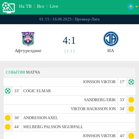
На ТВ
|
Все
|
Live
01:15 / 16.06.2025 / Премьер-Лига
4:1
Афтурелдинг
ИА
[ 1:1 ]
СОБЫТИЯ
МАТЧА
JONSSON VIKTOR
17'
33'
COGIC ELMAR
SANDBERG ERIK
33'
VIKTOR HAUKSSON JON
34'
36'
ANDRESSON AXEL
44'
MELBERG PALSSON SIGURPALL
JONSSON VIKTOR
45'