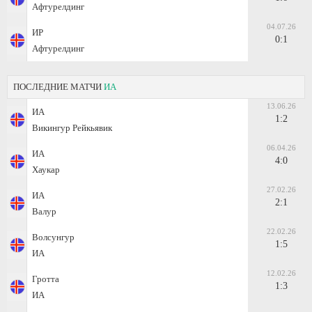
Афтурелдинг
04.07.26
ИР
0:1
Афтурелдинг
ПОСЛЕДНИЕ МАТЧИ
ИА
13.06.26
ИА
1:2
Викингур Рейкьявик
06.04.26
ИА
4:0
Хаукар
27.02.26
ИА
2:1
Валур
22.02.26
Волсунгур
1:5
ИА
12.02.26
Гротта
1:3
ИА