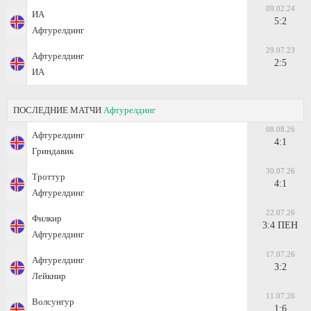
09.02.24
ИА
5:2
Афтурелдинг
29.07.23
Афтурелдинг
2:5
ИА
ПОСЛЕДНИЕ МАТЧИ
Афтурелдинг
08.08.26
Афтурелдинг
4:1
Гриндавик
30.07.26
Троттур
4:1
Афтурелдинг
22.07.26
Филкир
3:4 ПЕН
Афтурелдинг
17.07.26
Афтурелдинг
3:2
Лейкнир
11.07.26
Волсунгур
1:6