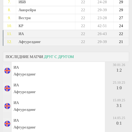
7.
ИБВ
22
24-28
29
8.
Акюрейри
22
29-39
29
9.
Вестри
22
23-28
27
10.
КР
22
42-51
24
11.
ИА
22
26-43
22
12.
Афтурелдинг
22
29-39
21
ПОСЛЕДНИЕ МАТЧИ
ДРУГ С ДРУГОМ
30.01.26
ИА
1:2
Афтурелдинг
25.10.25
ИА
1:0
Афтурелдинг
15.09.25
ИА
3:1
Афтурелдинг
14.05.25
ИА
0:1
Афтурелдинг