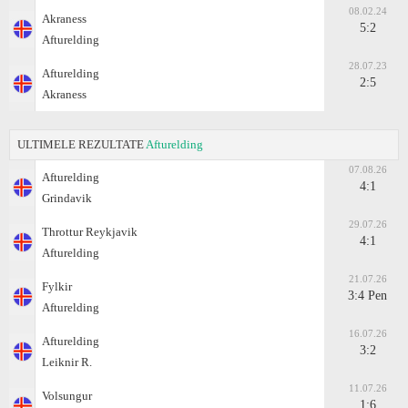
08.02.24
Akraness
5:2
Afturelding
28.07.23
Afturelding
2:5
Akraness
ULTIMELE REZULTATE
Afturelding
07.08.26
Afturelding
4:1
Grindavik
29.07.26
Throttur Reykjavik
4:1
Afturelding
21.07.26
Fylkir
3:4 Pen
Afturelding
16.07.26
Afturelding
3:2
Leiknir R.
11.07.26
Volsungur
1:6