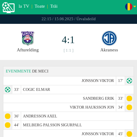
la TV
|
Toate
|
Trăi
22:15 / 15.06.2025 / Úrvalsdeild
4:1
Afturelding
Akraness
[ 1:1 ]
EVENIMENTE
DE MECI
JONSSON VIKTOR
17'
33'
COGIC ELMAR
SANDBERG ERIK
33'
VIKTOR HAUKSSON JON
34'
36'
ANDRESSON AXEL
44'
MELBERG PALSSON SIGURPALL
JONSSON VIKTOR
45'