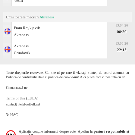
Vestri
Următoarele meciuri
Akraness
13.04.26
Fram Reykjavik
00:30
Akraness
13.05.26
Akraness
22:15
Grindavik
Toate drepturile rezervate. Cu site-ul pe care îl vizitați, sunteți de acord automat cu
Politica de confidențialitate și politica de cookie-uri! Aici puteți face cunoștință cu ei!
Contactează-ne:
Terms of Use (EULA)
contact@telefootball.net
За НАС
Aplicația conține informații despre cote. Apelăm la
pariuri responsabile și