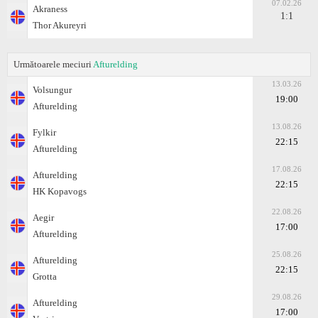
07.02.26
Akraness
1:1
Thor Akureyri
Următoarele meciuri
Afturelding
13.03.26
Volsungur
19:00
Afturelding
13.08.26
Fylkir
22:15
Afturelding
17.08.26
Afturelding
22:15
HK Kopavogs
22.08.26
Aegir
17:00
Afturelding
25.08.26
Afturelding
22:15
Grotta
29.08.26
Afturelding
17:00