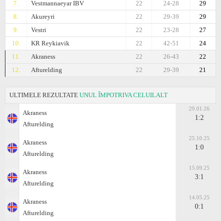
7.
Vestmannaeyar IBV
22
24-28
29
8.
Akureyri
22
29-39
29
9.
Vestri
22
23-28
27
10.
KR Reykiavik
22
42-51
24
11.
Akraness
22
26-43
22
12.
Afturelding
22
29-39
21
ULTIMELE REZULTATE
UNUL ÎMPOTRIVA CELUILALT
29.01.26
Akraness
1:2
Afturelding
25.10.25
Akraness
1:0
Afturelding
15.09.25
Akraness
3:1
Afturelding
14.05.25
Akraness
0:1
Afturelding