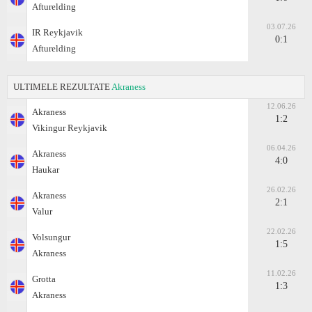
Afturelding
03.07.26
IR Reykjavik
0:1
Afturelding
ULTIMELE REZULTATE
Akraness
12.06.26
Akraness
1:2
Vikingur Reykjavik
06.04.26
Akraness
4:0
Haukar
26.02.26
Akraness
2:1
Valur
22.02.26
Volsungur
1:5
Akraness
11.02.26
Grotta
1:3
Akraness