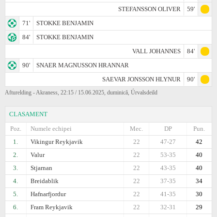
STEFANSSON OLIVER
59'
71'
STOKKE BENJAMIN
84'
STOKKE BENJAMIN
VALL JOHANNES
84'
90'
SNAER MAGNUSSON HRANNAR
SAEVAR JONSSON HLYNUR
90'
Afturelding - Akraness, 22:15 / 15.06.2025, duminică, Úrvalsdeild
CLASAMENT
Poz.
Numele echipei
Mec.
DP
Pun.
1.
Vikingur Reykjavik
22
47-27
42
2.
Valur
22
53-35
40
3.
Stjarnan
22
43-35
40
4.
Breidablik
22
37-35
34
5.
Hafnarfjordur
22
41-35
30
6.
Fram Reykjavik
22
32-31
29