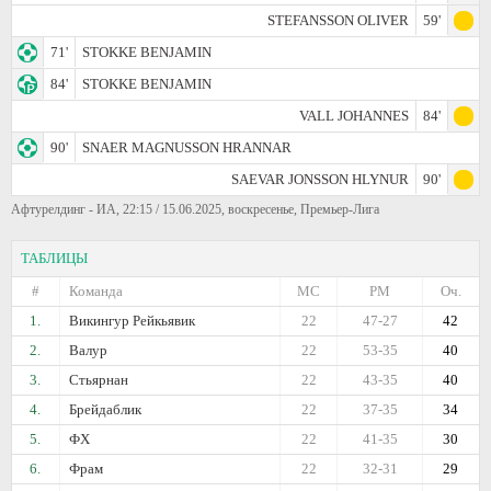
STEFANSSON OLIVER
59'
71'
STOKKE BENJAMIN
84'
STOKKE BENJAMIN
VALL JOHANNES
84'
90'
SNAER MAGNUSSON HRANNAR
SAEVAR JONSSON HLYNUR
90'
Афтурелдинг - ИА, 22:15 / 15.06.2025, воскресенье, Премьер-Лига
ТАБЛИЦЫ
#
Команда
МС
РМ
Оч.
1.
Викингур Рейкьявик
22
47-27
42
2.
Валур
22
53-35
40
3.
Стьярнан
22
43-35
40
4.
Брейдаблик
22
37-35
34
5.
ФХ
22
41-35
30
6.
Фрам
22
32-31
29