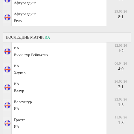
Афтурелдинг
29.06.26
Афтурелдинг
8:1
Егир
ПОСЛЕДНИЕ МАТЧИ
ИА
12.06.26
ИА
1:2
Викингур Рейкьявик
06.04.26
ИА
4:0
Хаукар
26.02.26
ИА
2:1
Валур
22.02.26
Волсунгур
1:5
ИА
11.02.26
Гротта
1:3
ИА