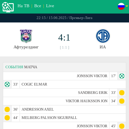
На ТВ
|
Все
|
Live
22:15 / 15.06.2025 / Премьер-Лига
4:1
Афтурелдинг
ИА
[ 1:1 ]
СОБЫТИЯ
МАТЧА
JONSSON VIKTOR
17'
33'
COGIC ELMAR
SANDBERG ERIK
33'
VIKTOR HAUKSSON JON
34'
36'
ANDRESSON AXEL
44'
MELBERG PALSSON SIGURPALL
JONSSON VIKTOR
45'