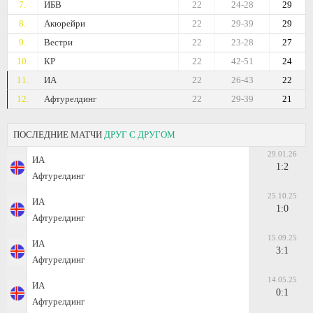
7.
ИБВ
22
24-28
29
8.
Акюрейри
22
29-39
29
9.
Вестри
22
23-28
27
10.
КР
22
42-51
24
11.
ИА
22
26-43
22
12.
Афтурелдинг
22
29-39
21
ПОСЛЕДНИЕ МАТЧИ
ДРУГ С ДРУГОМ
29.01.26
ИА
1:2
Афтурелдинг
25.10.25
ИА
1:0
Афтурелдинг
15.09.25
ИА
3:1
Афтурелдинг
14.05.25
ИА
0:1
Афтурелдинг