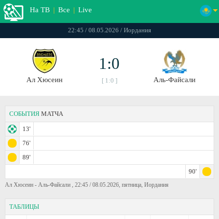
На ТВ
|
Все
|
Live
22:45 / 08.05.2026 / Иордания
1:0
Ал Хюсеин
Аль-Файсали
[ 1:0 ]
СОБЫТИЯ
МАТЧА
13'
76'
89'
90'
Ал Хюсеин - Аль-Файсали , 22:45 / 08.05.2026, пятница, Иордания
ТАБЛИЦЫ