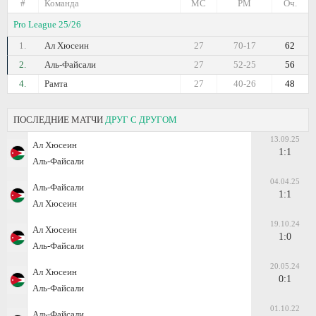
#
Команда
МС
РМ
Оч.
Pro League 25/26
1.
Ал Хюсеин
27
70-17
62
2.
Аль-Файсали
27
52-25
56
4.
Рамта
27
40-26
48
ПОСЛЕДНИЕ МАТЧИ
ДРУГ С ДРУГОМ
13.09.25
Ал Хюсеин
1:1
Аль-Файсали
04.04.25
Аль-Файсали
1:1
Ал Хюсеин
19.10.24
Ал Хюсеин
1:0
Аль-Файсали
20.05.24
Ал Хюсеин
0:1
Аль-Файсали
01.10.22
Аль-Файсали