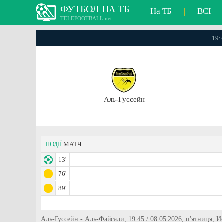
ФУТБОЛ НА ТБ
На ТБ
|
ВСІ
TELEFOOTBALL.net
19:
Аль-Гуссейн
ПОДІЇ
МАТЧ
13'
76'
89'
Аль-Гуссейн - Аль-Файсали, 19:45 / 08.05.2026, п'ятниця, 