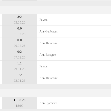
3:2
Рамса
03.05.26
0:0
Аль-Файсали
01.03.26
0:0
Аль-Файсали
20.02.26
0:2
Аль-Вихдат
07.02.26
1:1
Рамса
29.01.26
1:2
Аль-Файсали
23.01.26
11.08.26
Аль-Гуссейн
18:00