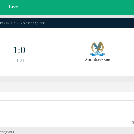
|
Live
45 / 08.05.2026 / Иордания
1:0
Аль-Файсали
[ 1:0 ]
9
Иордания