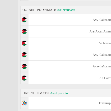
ОСТАННІ РЕЗУЛЬТАТИ
Аль-Файсали
Аль-Файсали
Аль Ахли Аман
Ал Бакаа
Аль-Файсали
Аль-Файсали
Ал-Салт
НАСТУПНІ МАТЧІ
Аль-Гуссейн
Пахтакор