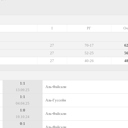
I
РГ
Оч
27
70-17
6
27
52-25
5
27
40-26
4
1:1
Аль-Файсали
13.09.25
1:1
Аль-Гуссейн
04.04.25
1:0
Аль-Файсали
19.10.24
0:1
Аль-Файсали