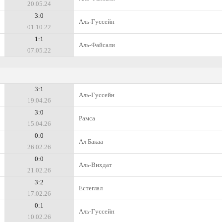
20.05.24
3:0
Аль-Гуссейн
01.10.22
1:1
Аль-Файсали
07.05.22
3:1
Аль-Гуссейн
19.04.26
3:0
Рамса
15.04.26
0:0
Ал Бакаа
26.02.26
0:0
Аль-Вихдат
21.02.26
3:2
Естеглал
17.02.26
0:1
Аль-Гуссейн
10.02.26