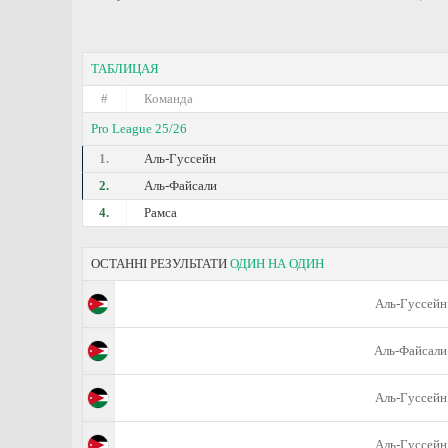
ТАБЛИЦАЯ
#
Команда
Pro League 25/26
1.
Аль-Гуссейн
2.
Аль-Файсали
4.
Рамса
ОСТАННІ РЕЗУЛЬТАТИ
ОДИН НА ОДИН
Аль-Гуссейн
Аль-Файсали
Аль-Гуссейн
Аль-Гуссейн