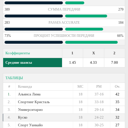
389
СУММА ПЕРЕДАЧИ
279
283
PASSES ACCURATE
184
73%
ПРОЦЕНТ УСПЕШНОСТИ ПЕРЕДАЧИ
66%
Коэффициенты
1
X
2
Средние шансы
1.45
4.33
7.00
ТАБЛИЦЫ
#
Команда
МС
РМ
Оч.
1.
Альянса Лима
18
37-16
42
2.
Спортинг Кристаль
18
33-18
35
3.
Университарио
18
29-14
34
4.
Куско
18
24-22
32
5.
Спорт Уанкайо
18
30-25
27