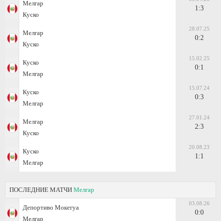
Мелгар
1:3
Куско
28.07.25
Мелгар
0:2
Куско
15.02.25
Куско
0:1
Мелгар
15.07.24
Куско
0:3
Мелгар
27.01.24
Мелгар
2:3
Куско
20.08.23
Куско
1:1
Мелгар
ПОСЛЕДНИЕ МАТЧИ
Мелгар
03.08.26
Депортиво Мокегуа
0:0
Мелгар