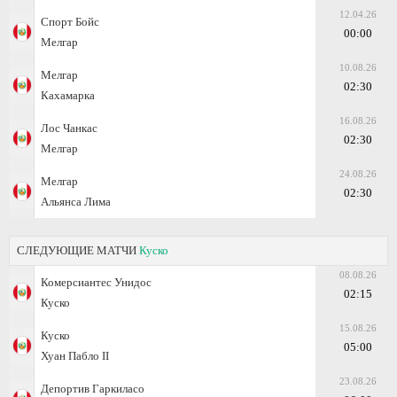
12.04.26
Спорт Бойс
00:00
Мелгар
10.08.26
Мелгар
02:30
Кахамарка
16.08.26
Лос Чанкас
02:30
Мелгар
24.08.26
Мелгар
02:30
Альянса Лима
СЛЕДУЮЩИЕ МАТЧИ
Куско
08.08.26
Комерсиантес Унидос
02:15
Куско
15.08.26
Куско
05:00
Хуан Пабло II
23.08.26
Депортив Гаркиласо