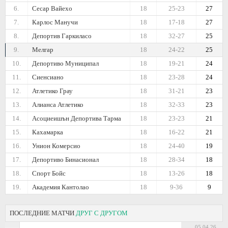
6.
Сесар Вайехо
18
25-23
27
7.
Карлос Манучи
18
17-18
27
8.
Депортив Гаркиласо
18
32-27
25
9.
Мелгар
18
24-22
25
10.
Депортиво Муниципал
18
19-21
24
11.
Сиенсиано
18
23-28
24
12.
Атлетико Грау
18
31-21
23
13.
Алианса Атлетико
18
32-33
23
14.
Асоциеишън Депортива Тарма
18
23-23
21
15.
Кахамарка
18
16-22
21
16.
Унион Комерсио
18
24-40
19
17.
Депортиво Бинасионал
18
28-34
18
18.
Спорт Бойс
18
13-26
18
19.
Академия Кантолао
18
9-36
9
ПОСЛЕДНИЕ МАТЧИ
ДРУГ С ДРУГОМ
05.04.26