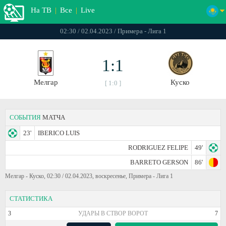
На ТВ
|
Все
|
Live
02:30 / 02.04.2023 / Примера - Лига 1
1:1
Мелгар
Куско
[ 1:0 ]
СОБЫТИЯ
МАТЧА
23'
IBERICO LUIS
RODRIGUEZ FELIPE
49'
BARRETO GERSON
86'
Мелгар - Куско, 02:30 / 02.04.2023, воскресенье, Примера - Лига 1
СТАТИСТИКА
3
УДАРЫ В СТВОР ВОРОТ
7