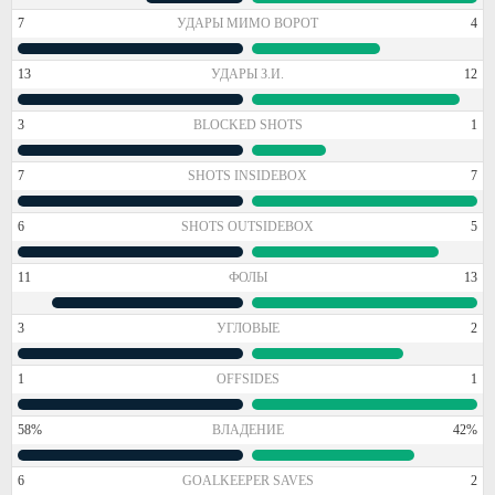
7
УДАРЫ МИМО ВОРОТ
4
13
УДАРЫ З.И.
12
3
BLOCKED SHOTS
1
7
SHOTS INSIDEBOX
7
6
SHOTS OUTSIDEBOX
5
11
ФОЛЫ
13
3
УГЛОВЫЕ
2
1
OFFSIDES
1
58%
ВЛАДЕНИЕ
42%
6
GOALKEEPER SAVES
2