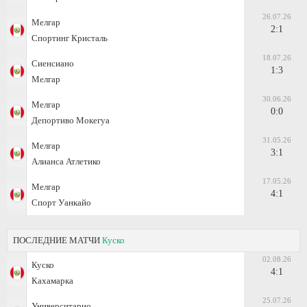
26.07.26
Мелгар
2:1
Спортинг Кристаль
18.07.26
Сиенсиано
1:3
Мелгар
30.06.26
Мелгар
0:0
Депортиво Мокегуа
31.05.26
Мелгар
3:1
Алианса Атлетико
17.05.26
Мелгар
4:1
Спорт Уанкайо
ПОСЛЕДНИЕ МАТЧИ
Куско
02.08.26
Куско
4:1
Кахамарка
25.07.26
Университарио