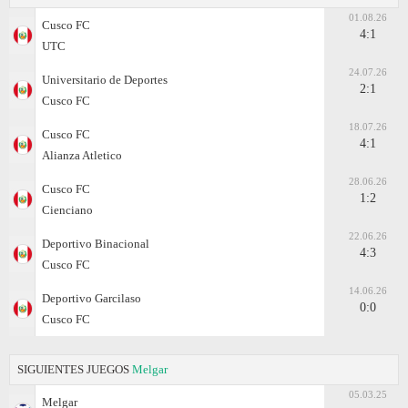
01.08.26
Cusco FC
4:1
UTC
24.07.26
Universitario de Deportes
2:1
Cusco FC
18.07.26
Cusco FC
4:1
Alianza Atletico
28.06.26
Cusco FC
1:2
Cienciano
22.06.26
Deportivo Binacional
4:3
Cusco FC
14.06.26
Deportivo Garcilaso
0:0
Cusco FC
SIGUIENTES JUEGOS
Melgar
05.03.25
Melgar