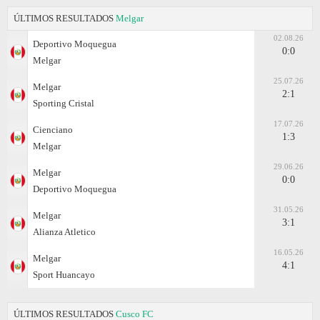
ÚLTIMOS RESULTADOS
Melgar
02.08.26
Deportivo Moquegua
0:0
Melgar
25.07.26
Melgar
2:1
Sporting Cristal
17.07.26
Cienciano
1:3
Melgar
29.06.26
Melgar
0:0
Deportivo Moquegua
31.05.26
Melgar
3:1
Alianza Atletico
16.05.26
Melgar
4:1
Sport Huancayo
ÚLTIMOS RESULTADOS
Cusco FC