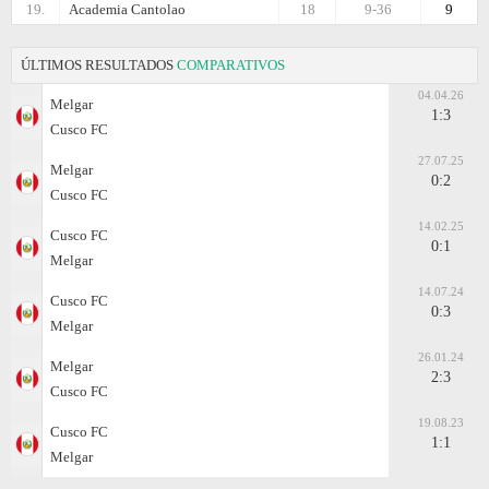
19.
Academia Cantolao
18
9-36
9
ÚLTIMOS RESULTADOS
COMPARATIVOS
04.04.26
Melgar
1:3
Cusco FC
27.07.25
Melgar
0:2
Cusco FC
14.02.25
Cusco FC
0:1
Melgar
14.07.24
Cusco FC
0:3
Melgar
26.01.24
Melgar
2:3
Cusco FC
19.08.23
Cusco FC
1:1
Melgar