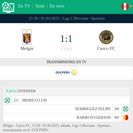
En TV
|
Todo
|
En vivo
15:30 / 01.04.2023 / Liga 1 Movistar - Apertura
1:1
Melgar
Cusco FC
[ 1:0 ]
TRANSMISIONES EN TV
JUEGO
EVENTOS
23'
IBERICO LUIS
RODRIGUEZ FELIPE
49'
BARRETO GERSON
86'
Melgar - Cusco FC, 15:30 / 01.04.2023, sábado, Liga 1 Movistar - Apertura ,
transmisiones en tv: GOLPERU