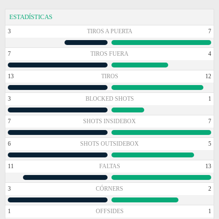
ESTADÍSTICAS
3
TIROS A PUERTA
7
7
TIROS FUERA
4
13
TIROS
12
3
BLOCKED SHOTS
1
7
SHOTS INSIDEBOX
7
6
SHOTS OUTSIDEBOX
5
11
FALTAS
13
3
CÓRNERS
2
1
OFFSIDES
1