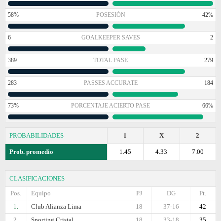
58%
POSESIÓN
42%
6
GOALKEEPER SAVES
2
389
TOTAL PASE
279
283
PASSES ACCURATE
184
73%
PORCENTAJE ACIERTO PASE
66%
PROBABILIDADES
1
X
2
Prob. promedio
1.45
4.33
7.00
CLASIFICACIONES
Pos.
Equipo
PJ
DG
Pt.
1.
Club Alianza Lima
18
37-16
42
2.
Sporting Cristal
18
33-18
35