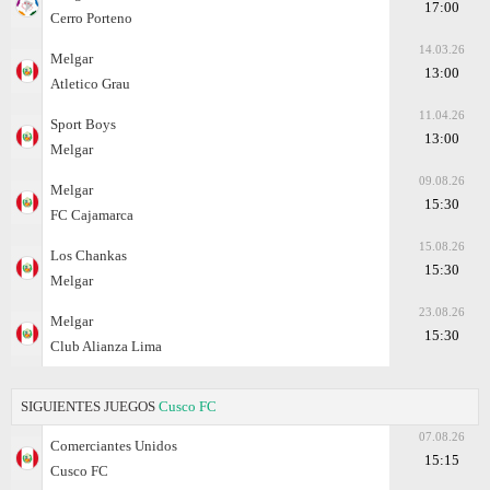
17:00
Cerro Porteno
14.03.26
Melgar
13:00
Atletico Grau
11.04.26
Sport Boys
13:00
Melgar
09.08.26
Melgar
15:30
FC Cajamarca
15.08.26
Los Chankas
15:30
Melgar
23.08.26
Melgar
15:30
Club Alianza Lima
SIGUIENTES JUEGOS
Cusco FC
07.08.26
Comerciantes Unidos
15:15
Cusco FC