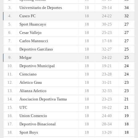
3.
Universitario de Deportes
18
29-14
34
4.
Cusco FC
18
24-22
32
5.
Sport Huancayo
18
30-25
27
6.
Cesar Vallejo
18
25-23
27
7.
Carlos Mannucci
18
17-18
27
8.
Deportivo Garcilaso
18
32-27
25
9.
Melgar
18
24-22
25
10.
Deportivo Municipal
18
19-21
24
11.
Cienciano
18
23-28
24
12.
Atletico Grau
18
31-21
23
13.
Alianza Atletico
18
32-33
23
14.
Asociacion Deportiva Tarma
18
23-23
21
15.
UTC
18
16-22
21
16.
Union Comercio
18
24-40
19
17.
Deportivo Binacional
18
28-34
18
18.
Sport Boys
18
13-26
18