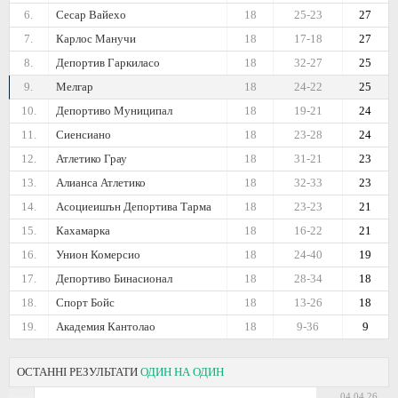
6.
Сесар Вайехо
18
25-23
27
7.
Карлос Манучи
18
17-18
27
8.
Депортив Гаркиласо
18
32-27
25
9.
Мелгар
18
24-22
25
10.
Депортиво Муниципал
18
19-21
24
11.
Сиенсиано
18
23-28
24
12.
Атлетико Грау
18
31-21
23
13.
Алианса Атлетико
18
32-33
23
14.
Асоциеишън Депортива Тарма
18
23-23
21
15.
Кахамарка
18
16-22
21
16.
Унион Комерсио
18
24-40
19
17.
Депортиво Бинасионал
18
28-34
18
18.
Спорт Бойс
18
13-26
18
19.
Академия Кантолао
18
9-36
9
ОСТАННІ РЕЗУЛЬТАТИ
ОДИН НА ОДИН
04.04.26