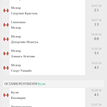
26.07.26
Мелгар
2:1
Спортинг Кристаль
18.07.26
Сиенсиано
1:3
Мелгар
29.06.26
Мелгар
0:0
Депортиво Мокегуа
31.05.26
Мелгар
3:1
Алианса Атлетико
16.05.26
Мелгар
4:1
Спорт Уанкайо
ОСТАННІ РЕЗУЛЬТАТИ
Куско
02.08.26
Куско
4:1
Кахамарка
25.07.26
Университарио