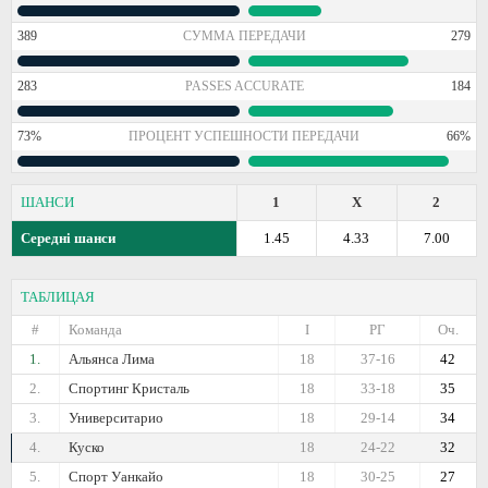
389
СУММА ПЕРЕДАЧИ
279
283
PASSES ACCURATE
184
73%
ПРОЦЕНТ УСПЕШНОСТИ ПЕРЕДАЧИ
66%
ШАНСИ
1
X
2
Середні шанси
1.45
4.33
7.00
ТАБЛИЦАЯ
#
Команда
I
РГ
Оч.
1.
Альянса Лима
18
37-16
42
2.
Спортинг Кристаль
18
33-18
35
3.
Университарио
18
29-14
34
4.
Куско
18
24-22
32
5.
Спорт Уанкайо
18
30-25
27