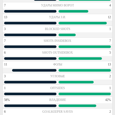
7
УДАРЫ МИМО ВОРОТ
4
13
УДАРЫ З.И.
12
3
BLOCKED SHOTS
1
7
SHOTS INSIDEBOX
7
6
SHOTS OUTSIDEBOX
5
11
ФОЛЫ
13
3
УГЛОВЫЕ
2
1
OFFSIDES
1
58%
ВЛАДЕНИЕ
42%
6
GOALKEEPER SAVES
2