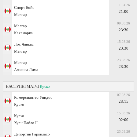
11.04.26
Спорт Бойс
21:00
Мелгар
09.08.26
Мелгар
23:30
Кахамарка
15.08.26
Лос Чанкас
23:30
Мелгар
23.08.26
Мелгар
23:30
Альянса Лима
НАСТУПНІ МАТЧІ
Куско
07.08.26
Комерсиантес Унидос
23:15
Куско
15.08.26
Куско
02:00
Хуан Пабло II
23.08.26
Депортив Гаркиласо