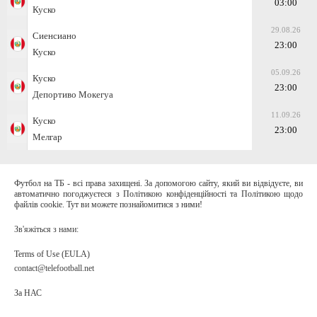
03:00
Куско
29.08.26
Сиенсиано
23:00
Куско
05.09.26
Куско
23:00
Депортиво Мокегуа
11.09.26
Куско
23:00
Мелгар
Футбол на ТБ - всі права захищені. За допомогою сайту, який ви відвідуєте, ви
автоматично погоджуєтеся з Політикою конфіденційності та Політикою щодо
файлів cookie. Тут ви можете познайомитися з ними!
Зв'яжіться з нами:
Terms of Use (EULA)
contact@telefootball.net
За НАС