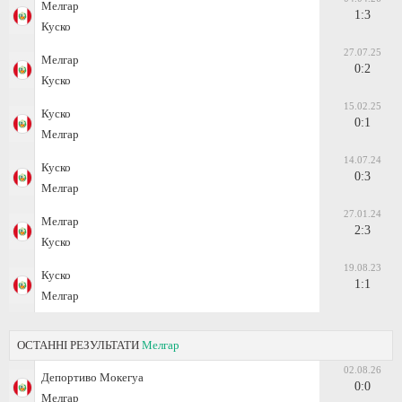
Мелгар
1:3
Куско
27.07.25
Мелгар
0:2
Куско
15.02.25
Куско
0:1
Мелгар
14.07.24
Куско
0:3
Мелгар
27.01.24
Мелгар
2:3
Куско
19.08.23
Куско
1:1
Мелгар
ОСТАННІ РЕЗУЛЬТАТИ
Мелгар
02.08.26
Депортиво Мокегуа
0:0
Мелгар