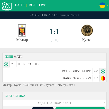
На ТБ
|
ВСІ
|
Live
23:30 / 01.04.2023 / Примера-Лига 1
1:1
Мелгар
Куско
[ 1:0 ]
ПОДІЇ
МАТЧ
23'
IBERICO LUIS
RODRIGUEZ FELIPE
49'
BARRETO GERSON
86'
Мелгар - Куско, 23:30 / 01.04.2023, субота, Примера-Лига 1
СТАТИСТИКА
3
УДАРЫ В СТВОР ВОРОТ
7