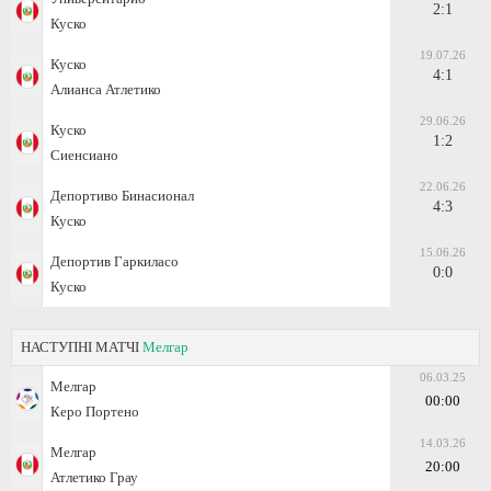
2:1
Куско
19.07.26
Куско
4:1
Алианса Атлетико
29.06.26
Куско
1:2
Сиенсиано
22.06.26
Депортиво Бинасионал
4:3
Куско
15.06.26
Депортив Гаркиласо
0:0
Куско
НАСТУПНІ МАТЧІ
Мелгар
06.03.25
Мелгар
00:00
Керо Портено
14.03.26
Мелгар
20:00
Атлетико Грау