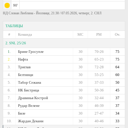
90'
НД Слован Любляна - Йесенице, 21:30 / 07.05.2026, четверг, 2. СНЛ
ТАБЛИЦЫ
#
Команда
МС
РМ
Оч.
2. SNL 25/26
1.
Брине Гросупле
30
70-26
75
2.
Нафта
30
65-23
75
3.
Триглав
30
72-28
64
4.
Белтинци
30
55-25
60
5.
Табор Сежана
30
37-33
50
6.
НК Бистрица
30
50-36
45
7.
Дравинья Кострой
30
32-44
37
8.
Рудар Велене
30
46-39
37
9.
Биле
30
27-47
34
10.
Жардан Декани
30
40-46
33