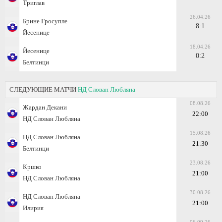
Триглав
26.04.26
Брине Гросупле
8:1
Йесенице
18.04.26
Йесенице
0:2
Белтинци
СЛЕДУЮЩИЕ МАТЧИ
НД Слован Любляна
08.08.26
Жардан Декани
22:00
НД Слован Любляна
15.08.26
НД Слован Любляна
21:30
Белтинци
23.08.26
Кршко
21:00
НД Слован Любляна
30.08.26
НД Слован Любляна
21:00
Илирия