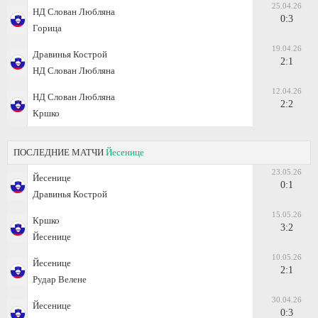
25.04.26
НД Слован Любляна
0:3
Горица
19.04.26
Дравинья Кострой
2:1
НД Слован Любляна
12.04.26
НД Слован Любляна
2:2
Кршко
ПОСЛЕДНИЕ МАТЧИ
Йесенице
23.05.26
Йесенице
0:1
Дравинья Кострой
15.05.26
Кршко
3:2
Йесенице
10.05.26
Йесенице
2:1
Рудар Велене
30.04.26
Йесенице
0:3