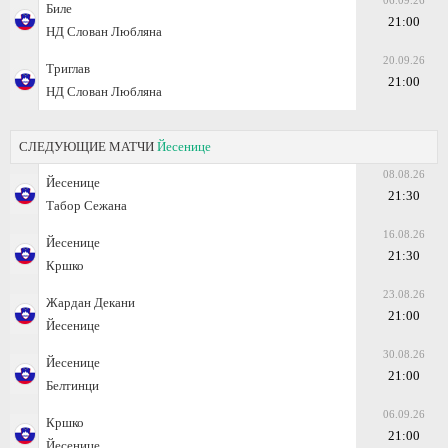
06.09.26
Биле
21:00
НД Слован Любляна
20.09.26
Триглав
21:00
НД Слован Любляна
СЛЕДУЮЩИЕ МАТЧИ
Йесенице
08.08.26
Йесенице
21:30
Табор Сежана
16.08.26
Йесенице
21:30
Кршко
23.08.26
Жардан Декани
21:00
Йесенице
30.08.26
Йесенице
21:00
Белтинци
06.09.26
Кршко
21:00
Йесенице