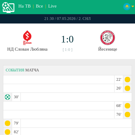
На ТВ
|
Все
|
Live
21:30 / 07.05.2026 / 2. СНЛ
1:0
НД Слован Любляна
Йесенице
[ 1:0 ]
СОБЫТИЯ
МАТЧА
22'
26'
30'
68'
76'
79'
82'