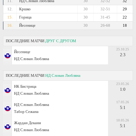
11.
НД Слован Любляна
30
32-52
32
12.
Кршко
30
32-51
29
15.
Горица
30
31-45
22
16.
Йесенице
30
26-68
18
ПОСЛЕДНИЕ МАТЧИ
ДРУГ С ДРУГОМ
25.10.25
Йесенице
2:3
НД Слован Любляна
ПОСЛЕДНИЕ МАТЧИ
НД Слован Любляна
23.05.26
НК Бистрица
1:0
НД Слован Любляна
17.05.26
НД Слован Любляна
5:1
Табор Сежана
10.05.26
Жардан Декани
5:1
НД Слован Любляна