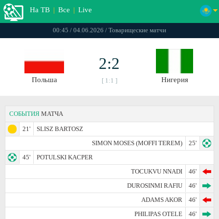
На ТВ
|
Все
|
Live
00:45 / 04.06.2026 / Товарищеские матчи
2:2
Польша
Нигерия
[ 1:1 ]
СОБЫТИЯ
МАТЧА
21'
SLISZ BARTOSZ
SIMON MOSES (MOFFI TEREM)
25'
45'
POTULSKI KACPER
TOCUKVU NNADI
46'
DUROSINMI RAFIU
46'
ADAMS AKOR
46'
PHILIPAS OTELE
46'