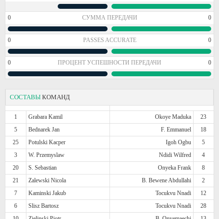
0
СУММА ПЕРЕДАЧИ
0
0
PASSES ACCURATE
0
0
ПРОЦЕНТ УСПЕШНОСТИ ПЕРЕДАЧИ
0
СОСТАВЫ
КОМАНД
1
Grabara Kamil
Okoye Maduka
23
5
Bednarek Jan
F. Emmanuel
18
25
Potulski Kacper
Igoh Ogbu
5
3
W. Przemyslaw
Ndidi Wilfred
4
20
S. Sebastian
Onyeka Frank
8
21
Zalewski Nicola
B. Bewene Abdullahi
2
7
Kaminski Jakub
Tocukvu Nnadi
12
6
Slisz Bartosz
Tocukvu Nnadi
28
10
Zielinski Piotr
B. Onyemaechi
13