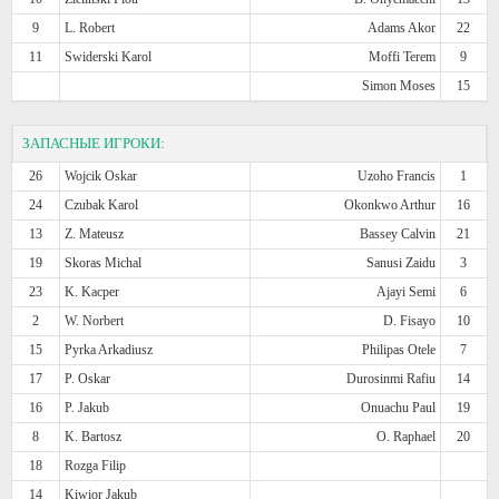
9
L. Robert
Adams Akor
22
11
Swiderski Karol
Moffi Terem
9
Simon Moses
15
ЗАПАСНЫЕ ИГРОКИ:
26
Wojcik Oskar
Uzoho Francis
1
24
Czubak Karol
Okonkwo Arthur
16
13
Z. Mateusz
Bassey Calvin
21
19
Skoras Michal
Sanusi Zaidu
3
23
K. Kacper
Ajayi Semi
6
2
W. Norbert
D. Fisayo
10
15
Pyrka Arkadiusz
Philipas Otele
7
17
P. Oskar
Durosinmi Rafiu
14
16
P. Jakub
Onuachu Paul
19
8
K. Bartosz
O. Raphael
20
18
Rozga Filip
14
Kiwior Jakub