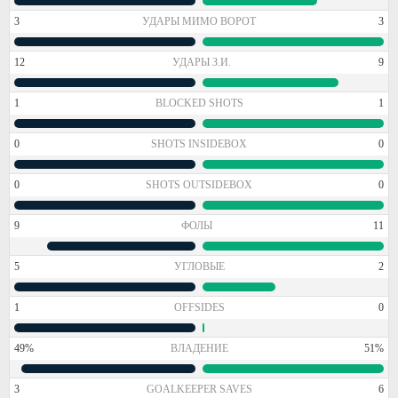
3
УДАРЫ МИМО ВОРОТ
3
12
УДАРЫ З.И.
9
1
BLOCKED SHOTS
1
0
SHOTS INSIDEBOX
0
0
SHOTS OUTSIDEBOX
0
9
ФОЛЫ
11
5
УГЛОВЫЕ
2
1
OFFSIDES
0
49%
ВЛАДЕНИЕ
51%
3
GOALKEEPER SAVES
6