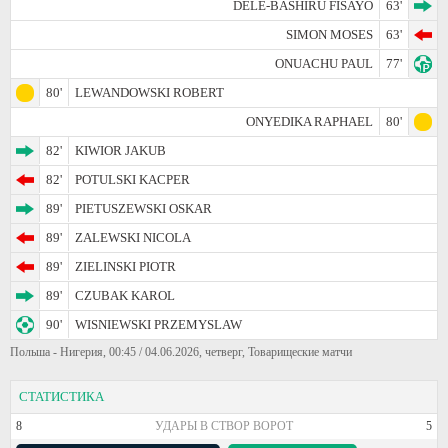
DELE-BASHIRU FISAYO
63'
SIMON MOSES
63'
ONUACHU PAUL
77'
80'
LEWANDOWSKI ROBERT
ONYEDIKA RAPHAEL
80'
82'
KIWIOR JAKUB
82'
POTULSKI KACPER
89'
PIETUSZEWSKI OSKAR
89'
ZALEWSKI NICOLA
89'
ZIELINSKI PIOTR
89'
CZUBAK KAROL
90'
WISNIEWSKI PRZEMYSLAW
Польша - Нигерия, 00:45 / 04.06.2026, четверг, Товарищеские матчи
СТАТИСТИКА
8
УДАРЫ В СТВОР ВОРОТ
5