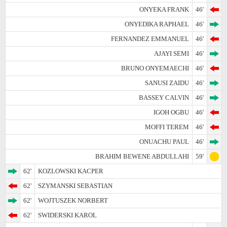
ONYEKA FRANK
46'
ONYEDIKA RAPHAEL
46'
FERNANDEZ EMMANUEL
46'
AJAYI SEMI
46'
BRUNO ONYEMAECHI
46'
SANUSI ZAIDU
46'
BASSEY CALVIN
46'
IGOH OGBU
46'
MOFFI TEREM
46'
ONUACHU PAUL
46'
BRAHIM BEWENE ABDULLAHI
59'
62'
KOZLOWSKI KACPER
62'
SZYMANSKI SEBASTIAN
62'
WOJTUSZEK NORBERT
62'
SWIDERSKI KAROL