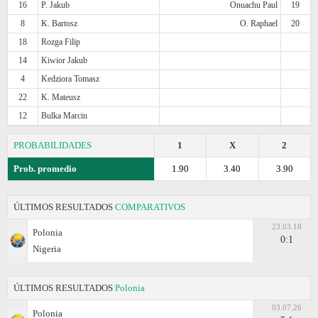
16
P. Jakub
Onuachu Paul
19
8
K. Bartosz
O. Raphael
20
18
Rozga Filip
14
Kiwior Jakub
4
Kedziora Tomasz
22
K. Mateusz
12
Bulka Marcin
PROBABILIDADES
1
X
2
Prob. promedio
1.90
3.40
3.90
ÚLTIMOS RESULTADOS
COMPARATIVOS
23.03.18
Polonia
0:1
Nigeria
ÚLTIMOS RESULTADOS
Polonia
03.07.26
Polonia