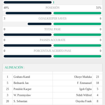
49%
POSESIÓN
51%
3
GOALKEEPER SAVES
6
0
TOTAL PASE
0
0
PASSES ACCURATE
0
0
PORCENTAJE ACIERTO PASE
0
ALINEACIÓN
:
1
Grabara Kamil
Okoye Maduka
23
5
Bednarek Jan
F. Emmanuel
18
25
Potulski Kacper
Igoh Ogbu
5
3
W. Przemyslaw
Ndidi Wilfred
4
20
S. Sebastian
Onyeka Frank
8