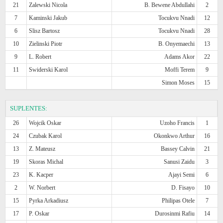
21
Zalewski Nicola
B. Bewene Abdullahi
2
7
Kaminski Jakub
Tocukvu Nnadi
12
6
Slisz Bartosz
Tocukvu Nnadi
28
10
Zielinski Piotr
B. Onyemaechi
13
9
L. Robert
Adams Akor
22
11
Swiderski Karol
Moffi Terem
9
Simon Moses
15
SUPLENTES:
26
Wojcik Oskar
Uzoho Francis
1
24
Czubak Karol
Okonkwo Arthur
16
13
Z. Mateusz
Bassey Calvin
21
19
Skoras Michal
Sanusi Zaidu
3
23
K. Kacper
Ajayi Semi
6
2
W. Norbert
D. Fisayo
10
15
Pyrka Arkadiusz
Philipas Otele
7
17
P. Oskar
Durosinmi Rafiu
14