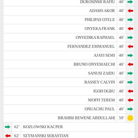
DUROSINMI RAFIU
46'
ADAMS AKOR
46'
PHILIPAS OTELE
46'
ONYEKA FRANK
46'
ONYEDIKA RAPHAEL
46'
FERNANDEZ EMMANUEL
46'
AJAYI SEMI
46'
BRUNO ONYEMAECHI
46'
SANUSI ZAIDU
46'
BASSEY CALVIN
46'
IGOH OGBU
46'
MOFFI TEREM
46'
ONUACHU PAUL
46'
BRAHIM BEWENE ABDULLAHI
59'
62'
KOZLOWSKI KACPER
62'
SZYMANSKI SEBASTIAN