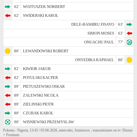
62'
WOJTUSZEK NORBERT
62'
SWIDERSKI KAROL
DELE-BASHIRU FISAYO
63'
SIMON MOSES
63'
ONUACHU PAUL
77'
80'
LEWANDOWSKI ROBERT
ONYEDIKA RAPHAEL
80'
82'
KIWIOR JAKUB
82'
POTULSKI KACPER
89'
PIETUSZEWSKI OSKAR
89'
ZALEWSKI NICOLA
89'
ZIELINSKI PIOTR
89'
CZUBAK KAROL
90'
WISNIEWSKI PRZEMYSLAW
Polonia - Nigeria, 13:45 / 03.06.2026, miercoles, Amistosos , transmisiones en tv: Disney
+ Premium