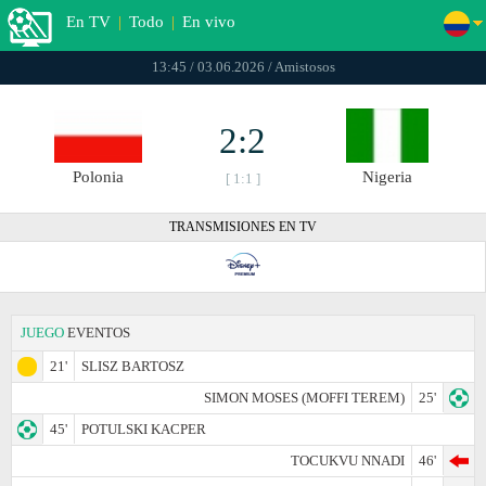
En TV
|
Todo
|
En vivo
13:45 / 03.06.2026 / Amistosos
2:2
Polonia
Nigeria
[ 1:1 ]
TRANSMISIONES EN TV
JUEGO
EVENTOS
21'
SLISZ BARTOSZ
SIMON MOSES (MOFFI TEREM)
25'
45'
POTULSKI KACPER
TOCUKVU NNADI
46'