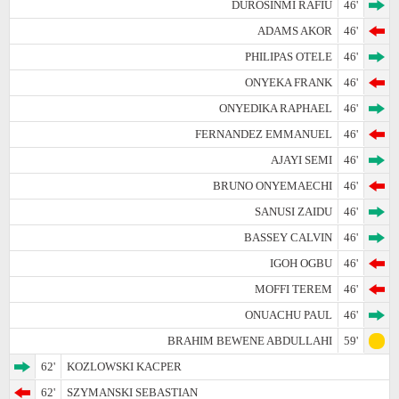
DUROSINMI RAFIU
46'
ADAMS AKOR
46'
PHILIPAS OTELE
46'
ONYEKA FRANK
46'
ONYEDIKA RAPHAEL
46'
FERNANDEZ EMMANUEL
46'
AJAYI SEMI
46'
BRUNO ONYEMAECHI
46'
SANUSI ZAIDU
46'
BASSEY CALVIN
46'
IGOH OGBU
46'
MOFFI TEREM
46'
ONUACHU PAUL
46'
BRAHIM BEWENE ABDULLAHI
59'
62'
KOZLOWSKI KACPER
62'
SZYMANSKI SEBASTIAN