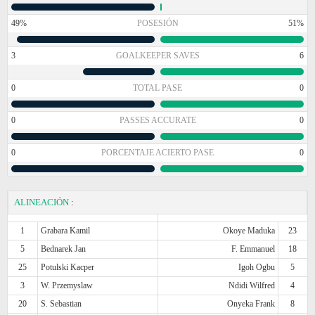
49%
POSESIÓN
51%
3
GOALKEEPER SAVES
6
0
TOTAL PASE
0
0
PASSES ACCURATE
0
0
PORCENTAJE ACIERTO PASE
0
ALINEACIÓN
:
1
Grabara Kamil
Okoye Maduka
23
5
Bednarek Jan
F. Emmanuel
18
25
Potulski Kacper
Igoh Ogbu
5
3
W. Przemyslaw
Ndidi Wilfred
4
20
S. Sebastian
Onyeka Frank
8