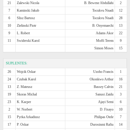
21
Zalewski Nicola
B. Bewene Abdullahi
2
7
Kaminski Jakub
Tocukvu Nnadi
12
6
Slisz Bartosz
Tocukvu Nnadi
28
10
Zielinski Piotr
B. Onyemaechi
13
9
L. Robert
Adams Akor
22
11
Swiderski Karol
Moffi Terem
9
Simon Moses
15
SUPLENTES:
26
Wojcik Oskar
Uzoho Francis
1
24
Czubak Karol
Okonkwo Arthur
16
13
Z. Mateusz
Bassey Calvin
21
19
Skoras Michal
Sanusi Zaidu
3
23
K. Kacper
Ajayi Semi
6
2
W. Norbert
D. Fisayo
10
15
Pyrka Arkadiusz
Philipas Otele
7
17
P. Oskar
Durosinmi Rafiu
14