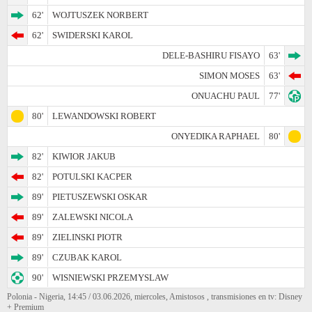
62'
WOJTUSZEK NORBERT
62'
SWIDERSKI KAROL
DELE-BASHIRU FISAYO
63'
SIMON MOSES
63'
ONUACHU PAUL
77'
80'
LEWANDOWSKI ROBERT
ONYEDIKA RAPHAEL
80'
82'
KIWIOR JAKUB
82'
POTULSKI KACPER
89'
PIETUSZEWSKI OSKAR
89'
ZALEWSKI NICOLA
89'
ZIELINSKI PIOTR
89'
CZUBAK KAROL
90'
WISNIEWSKI PRZEMYSLAW
Polonia - Nigeria, 14:45 / 03.06.2026, miercoles, Amistosos , transmisiones en tv: Disney
+ Premium