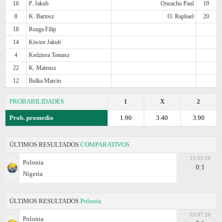
16
P. Jakub
Onuachu Paul
19
8
K. Bartosz
O. Raphael
20
18
Rozga Filip
14
Kiwior Jakub
4
Kedziora Tomasz
22
K. Mateusz
12
Bulka Marcin
PROBABILIDADES
1
X
2
Prob. promedio
1.90
3.40
3.90
ÚLTIMOS RESULTADOS
COMPARATIVOS
23.03.18
Polonia
0:1
Nigeria
ÚLTIMOS RESULTADOS
Polonia
03.07.26
Polonia