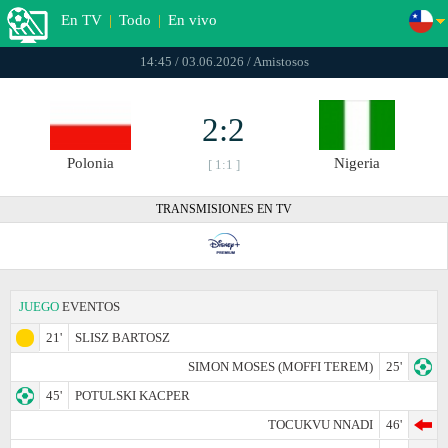
En TV
|
Todo
|
En vivo
14:45 / 03.06.2026 / Amistosos
2:2
Polonia
Nigeria
[ 1:1 ]
TRANSMISIONES EN TV
JUEGO
EVENTOS
21'
SLISZ BARTOSZ
SIMON MOSES (MOFFI TEREM)
25'
45'
POTULSKI KACPER
TOCUKVU NNADI
46'