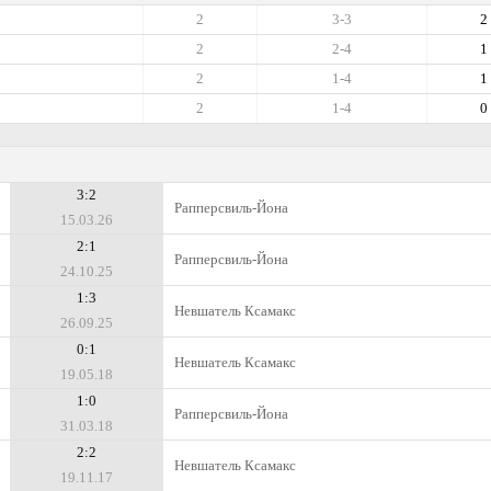
2
3-3
2
2
2-4
1
2
1-4
1
2
1-4
0
3:2
Рапперсвиль-Йона
15.03.26
2:1
Рапперсвиль-Йона
24.10.25
1:3
Невшатель Ксамакс
26.09.25
0:1
Невшатель Ксамакс
19.05.18
1:0
Рапперсвиль-Йона
31.03.18
2:2
Невшатель Ксамакс
19.11.17