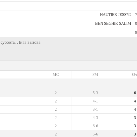
HAUTIER JESS?©
7
BEN SEGHIR SALIM
9
9
 суббота, Лига вызова
МС
РМ
Оч
2
5-3
6
2
4-1
4
2
3-1
4
2
4-3
3
2
6-6
3
2
6-6
3