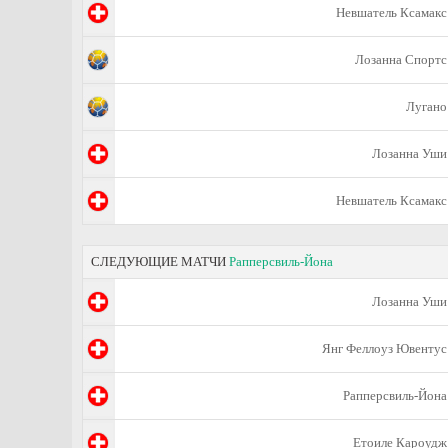
Невшатель Ксамакс
Лозанна Спортс
Лугано
Лозанна Уши
Невшатель Ксамакс
СЛЕДУЮЩИЕ МАТЧИ
Рапперсвиль-Йона
Лозанна Уши
Янг Феллоуз Ювентус
Рапперсвиль-Йона
Етоиле Кароудж