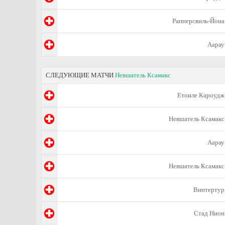
Рапперсвиль-Йона
Аарау
СЛЕДУЮЩИЕ МАТЧИ
Невшатель Ксамакс
Етоиле Кароудж
Невшатель Ксамакс
Аарау
Невшатель Ксамакс
Винтертур
Стад Нион