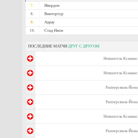
7.
Ивердон
8.
Винтертур
9.
Аарау
10.
Стад Нион
ПОСЛЕДНИЕ МАТЧИ
ДРУГ С ДРУГОМ
Невшатель Ксамакс
Невшатель Ксамакс
Рапперсвиль-Йона
Рапперсвиль-Йона
Невшатель Ксамакс
Рапперсвиль-Йона