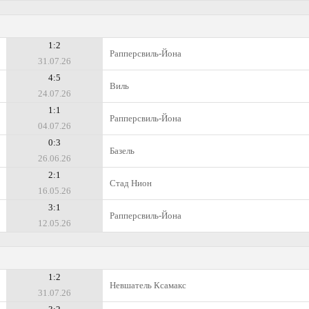
1:2
Рапперсвиль-Йона
31.07.26
4:5
Виль
24.07.26
1:1
Рапперсвиль-Йона
04.07.26
0:3
Базель
26.06.26
2:1
Стад Нион
16.05.26
3:1
Рапперсвиль-Йона
12.05.26
1:2
Невшатель Ксамакс
31.07.26