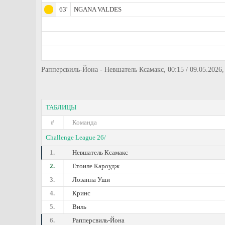
63'
NGANA VALDES
Рапперсвиль-Йона - Невшатель Ксамакс, 00:15 / 09.05.2026,
ТАБЛИЦЫ
#
Команда
Challenge League 26/
1.
Невшатель Ксамакс
2.
Етоиле Кароудж
3.
Лозанна Уши
4.
Кринс
5.
Виль
6.
Рапперсвиль-Йона