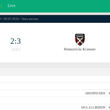
|
Live
5 / 09.05.2026 / Лига вызова
2:3
Невшатель Ксамакс
[ 2:0 ]
ABEDINI ERIS
4
MULAJ LIRIDON
4