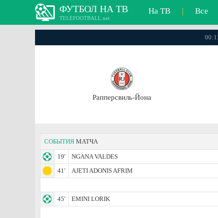
ФУТБОЛ НА ТВ
На ТВ
|
Все
TELEFOOTBALL.net
00:1
Рапперсвиль-Йона
СОБЫТИЯ
МАТЧА
19'
NGANA VALDES
41'
AJETI ADONIS AFRIM
45'
EMINI LORIK