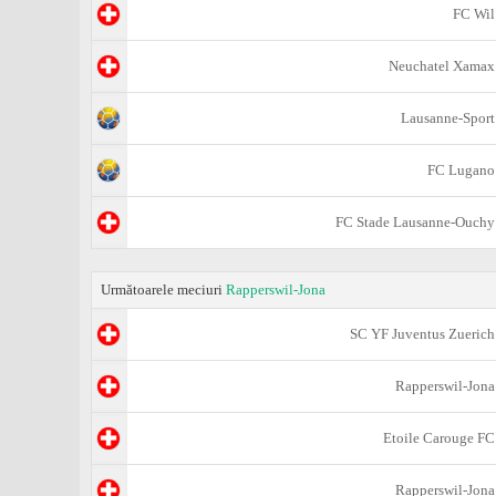
FC Wil
Neuchatel Xamax
Lausanne-Sport
FC Lugano
FC Stade Lausanne-Ouchy
Următoarele meciuri
Rapperswil-Jona
SC YF Juventus Zuerich
Rapperswil-Jona
Etoile Carouge FC
Rapperswil-Jona