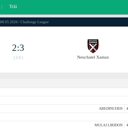
|
Trăi
 08.05.2026 / Challenge League
2:3
Neuchatel Xamax
[ 2:0 ]
ABEDINI ERIS
4
MULAJ LIRIDON
4