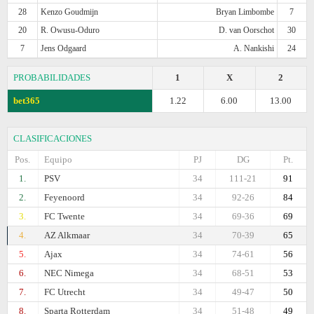
28
Kenzo Goudmijn
Bryan Limbombe
7
20
R. Owusu-Oduro
D. van Oorschot
30
7
Jens Odgaard
A. Nankishi
24
PROBABILIDADES
1
X
2
bet365
1.22
6.00
13.00
CLASIFICACIONES
Pos.
Equipo
PJ
DG
Pt.
1.
PSV
34
111-21
91
2.
Feyenoord
34
92-26
84
3.
FC Twente
34
69-36
69
4.
AZ Alkmaar
34
70-39
65
5.
Ajax
34
74-61
56
6.
NEC Nimega
34
68-51
53
7.
FC Utrecht
34
49-47
50
8.
Sparta Rotterdam
34
51-48
49