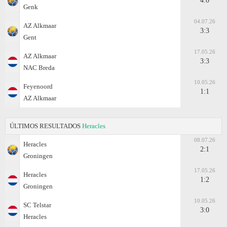
4:0
Genk
04.07.26
AZ Alkmaar
3:3
Gent
17.05.26
AZ Alkmaar
3:3
NAC Breda
10.05.26
Feyenoord
1:1
AZ Alkmaar
ÚLTIMOS RESULTADOS
Heracles
08.07.26
Heracles
2:1
Groningen
17.05.26
Heracles
1:2
Groningen
10.05.26
SC Telstar
3:0
Heracles