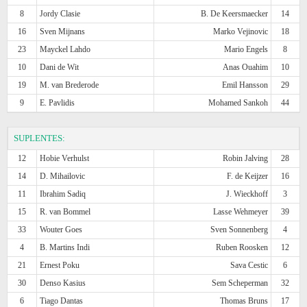
8
Jordy Clasie
B. De Keersmaecker
14
16
Sven Mijnans
Marko Vejinovic
18
23
Mayckel Lahdo
Mario Engels
8
10
Dani de Wit
Anas Ouahim
10
19
M. van Brederode
Emil Hansson
29
9
E. Pavlidis
Mohamed Sankoh
44
SUPLENTES:
12
Hobie Verhulst
Robin Jalving
28
14
D. Mihailovic
F. de Keijzer
16
11
Ibrahim Sadiq
J. Wieckhoff
3
15
R. van Bommel
Lasse Wehmeyer
39
33
Wouter Goes
Sven Sonnenberg
4
4
B. Martins Indi
Ruben Roosken
12
21
Ernest Poku
Sava Cestic
6
30
Denso Kasius
Sem Scheperman
32
6
Tiago Dantas
Thomas Bruns
17