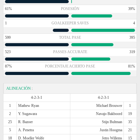
61%
POSESIÓN
39%
1
GOALKEEPER SAVES
4
599
TOTAL PASE
395
523
PASSES ACCURATE
319
87%
PORCENTAJE ACIERTO PASE
81%
ALINEACIÓN
:
4-2-3-1
4-2-3-1
1
Mathew Ryan
Michael Brouwer
1
2
Y. Sugawara
Navajo Bakboord
19
25
R. Bazoer
Stijn Bultman
35
5
A. Penetra
Justin Hoogma
21
18
D. Moeller Wolfe
Jetro Willems
15