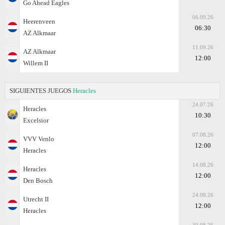
Go Ahead Eagles
06.09.26
Heerenveen
06:30
AZ Alkmaar
11.09.26
AZ Alkmaar
12:00
Willem II
SIGUIENTES JUEGOS
Heracles
24.07.26
Heracles
10:30
Excelsior
07.08.26
VVV Venlo
12:00
Heracles
14.08.26
Heracles
12:00
Den Bosch
24.08.26
Utrecht II
12:00
Heracles