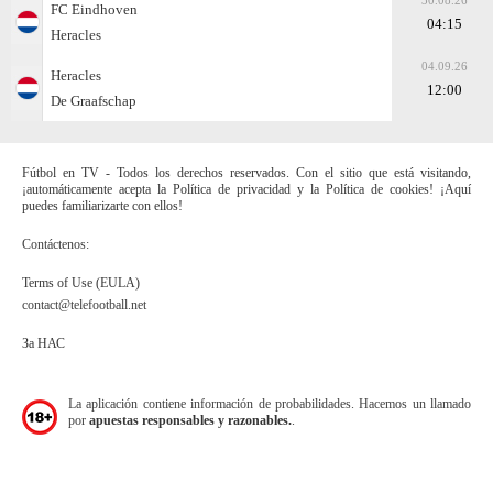
30.08.26
FC Eindhoven
04:15
Heracles
04.09.26
Heracles
12:00
De Graafschap
Fútbol en TV - Todos los derechos reservados. Con el sitio que está visitando,
¡automáticamente acepta la Política de privacidad y la Política de cookies! ¡Aquí
puedes familiarizarte con ellos!
Contáctenos:
Terms of Use (EULA)
contact@telefootball.net
За НАС
La aplicación contiene información de probabilidades. Hacemos un llamado
por
apuestas responsables y razonables.
.