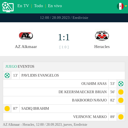
En TV
|
Todo
|
En vivo
12:00 / 28.09.2023 / Eredivisie
1:1
AZ Alkmaar
Heracles
[ 1:0 ]
JUEGO
EVENTOS
13'
PAVLIDIS EVANGELOS
OUAHIM ANAS
53'
DE KEERSMAECKER BRIAN
56'
BAKBOORD NAVAJO
82'
87'
SADIQ IBRAHIM
VEJINOVIC MARKO
89'
AZ Alkmaar - Heracles, 12:00 / 28.09.2023, jueves, Eredivisie