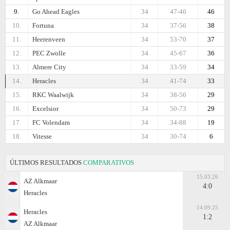
9.
Go Ahead Eagles
34
47-46
46
10.
Fortuna
34
37-56
38
11.
Heerenveen
34
53-70
37
12.
PEC Zwolle
34
45-67
36
13.
Almere City
34
33-59
34
14.
Heracles
34
41-74
33
15.
RKC Waalwijk
34
38-56
29
16.
Excelsior
34
50-73
29
17.
FC Volendam
34
34-88
19
18.
Vitesse
34
30-74
6
ÚLTIMOS RESULTADOS
COMPARATIVOS
15.03.26
AZ Alkmaar
4:0
Heracles
14.09.25
Heracles
1:2
AZ Alkmaar