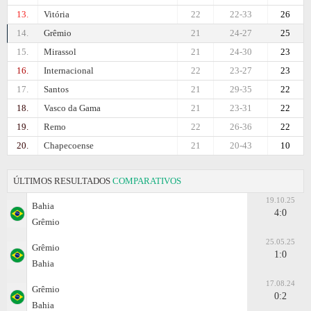
13.
Vitória
22
22-33
26
14.
Grêmio
21
24-27
25
15.
Mirassol
21
24-30
23
16.
Internacional
22
23-27
23
17.
Santos
21
29-35
22
18.
Vasco da Gama
21
23-31
22
19.
Remo
22
26-36
22
20.
Chapecoense
21
20-43
10
ÚLTIMOS RESULTADOS
COMPARATIVOS
19.10.25
Bahia
4:0
Grêmio
25.05.25
Grêmio
1:0
Bahia
17.08.24
Grêmio
0:2
Bahia