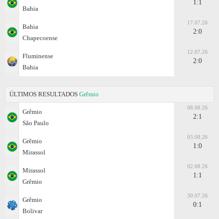
1:1
Bahia
17.07.26
Bahia
2:0
Chapecoense
12.07.26
Fluminense
2:0
Bahia
ÚLTIMOS RESULTADOS
Grêmio
08.08.26
Grêmio
2:1
São Paulo
05.08.26
Grêmio
1:0
Mirassol
02.08.26
Mirassol
1:1
Grêmio
30.07.26
Grêmio
0:1
Bolivar