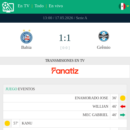
En TV
|
Todo
|
En vivo
13:00 / 17.05.2026 / Serie A
1:1
Bahia
Grêmio
[ 0:0 ]
TRANSMISIONES EN TV
JUEGO
EVENTOS
ENAMORADO JOSE
36'
WILLIAN
46'
MEC GABRIEL
46'
57'
KANU