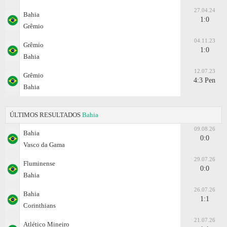
27.04.24
Bahia
1:0
Grêmio
04.11.23
Grêmio
1:0
Bahia
12.07.23
Grêmio
4:3 Pen
Bahia
ÚLTIMOS RESULTADOS
Bahia
09.08.26
Bahia
0:0
Vasco da Gama
29.07.26
Fluminense
0:0
Bahia
26.07.26
Bahia
1:1
Corinthians
21.07.26
Atlético Mineiro