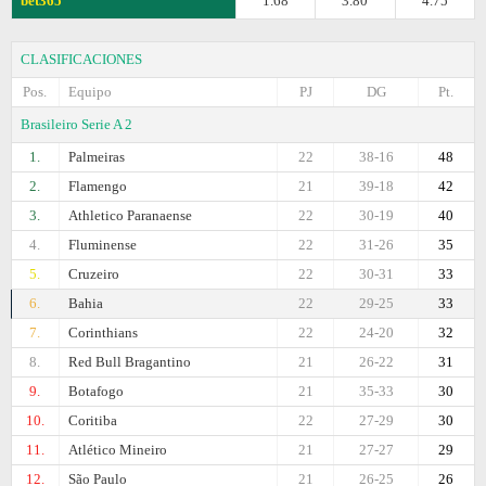
bet365
1.68
3.80
4.75
CLASIFICACIONES
Pos.
Equipo
PJ
DG
Pt.
Brasileiro Serie A 2
1.
Palmeiras
22
38-16
48
2.
Flamengo
21
39-18
42
3.
Athletico Paranaense
22
30-19
40
4.
Fluminense
22
31-26
35
5.
Cruzeiro
22
30-31
33
6.
Bahia
22
29-25
33
7.
Corinthians
22
24-20
32
8.
Red Bull Bragantino
21
26-22
31
9.
Botafogo
21
35-33
30
10.
Coritiba
22
27-29
30
11.
Atlético Mineiro
21
27-27
29
12.
São Paulo
21
26-25
26