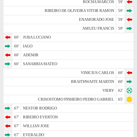
ROCHA MARCOS
59'
RIBEIRO DE OLIVEIRA VITOR RAMON
59'
ENAMORADO JOSE
59'
AMUZU FRANCIS
59'
60'
JUBA LUCIANO
60'
IAGO
60'
ADEMIR
60'
SANABRIA MATEO
VINICIUS CARLOS
60'
BRAITHWAITE MARTIN
60'
VIERY
62'
CRISOSTOMO PINHEIRO PEDRO GABRIEL
65'
67'
NESTOR RODRIGO
67'
RIBEIRO EVERTON
67'
WILLIAN JOSE
67'
EVERALDO