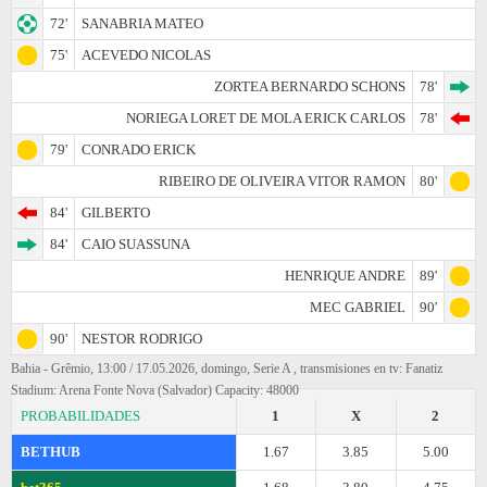
72'
SANABRIA MATEO
75'
ACEVEDO NICOLAS
ZORTEA BERNARDO SCHONS
78'
NORIEGA LORET DE MOLA ERICK CARLOS
78'
79'
CONRADO ERICK
RIBEIRO DE OLIVEIRA VITOR RAMON
80'
84'
GILBERTO
84'
CAIO SUASSUNA
HENRIQUE ANDRE
89'
MEC GABRIEL
90'
90'
NESTOR RODRIGO
Bahia - Grêmio, 13:00 / 17.05.2026, domingo, Serie A , transmisiones en tv: Fanatiz
Stadium: Arena Fonte Nova (Salvador) Capacity: 48000
PROBABILIDADES
1
X
2
BETHUB
1.67
3.85
5.00