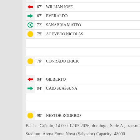
67'
WILLIAN JOSE
67'
EVERALDO
72'
SANABRIA MATEO
75'
ACEVEDO NICOLAS
79'
CONRADO ERICK
84'
GILBERTO
84'
CAIO SUASSUNA
90'
NESTOR RODRIGO
Bahia - Grêmio, 14:00 / 17.05.2026, domingo, Serie A , transmis
Stadium: Arena Fonte Nova (Salvador) Capacity: 48000