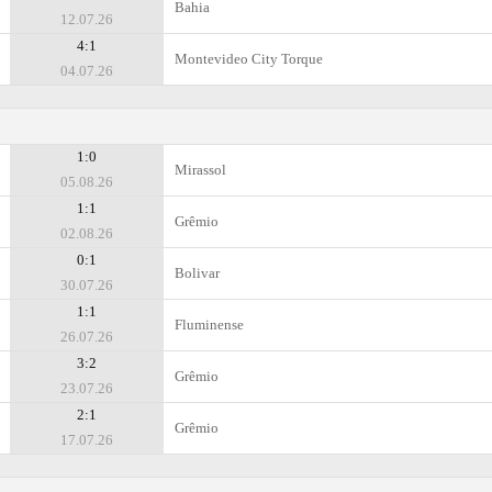
Bahia
12.07.26
4:1
Montevideo City Torque
04.07.26
1:0
Mirassol
05.08.26
1:1
Grêmio
02.08.26
0:1
Bolivar
30.07.26
1:1
Fluminense
26.07.26
3:2
Grêmio
23.07.26
2:1
Grêmio
17.07.26