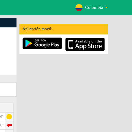
Colombia
Aplicación movil:
6'
6'