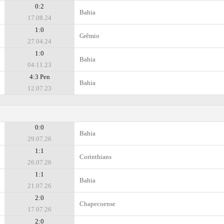
0:2
Bahia
17.08.24
1:0
Grêmio
27.04.24
1:0
Bahia
04.11.23
4:3 Pen
Bahia
12.07.23
0:0
Bahia
29.07.26
1:1
Corinthians
26.07.26
1:1
Bahia
21.07.26
2:0
Chapecoense
17.07.26
2:0