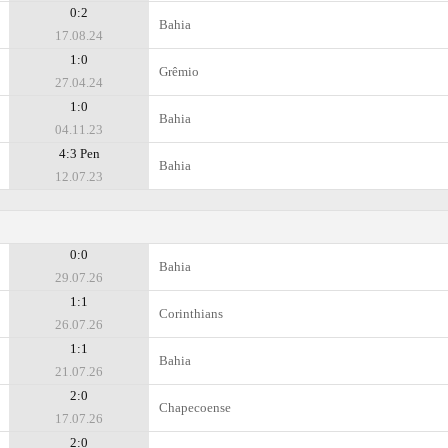
0:2
Bahia
17.08.24
1:0
Grêmio
27.04.24
1:0
Bahia
04.11.23
4:3 Pen
Bahia
12.07.23
0:0
Bahia
29.07.26
1:1
Corinthians
26.07.26
1:1
Bahia
21.07.26
2:0
Chapecoense
17.07.26
2:0