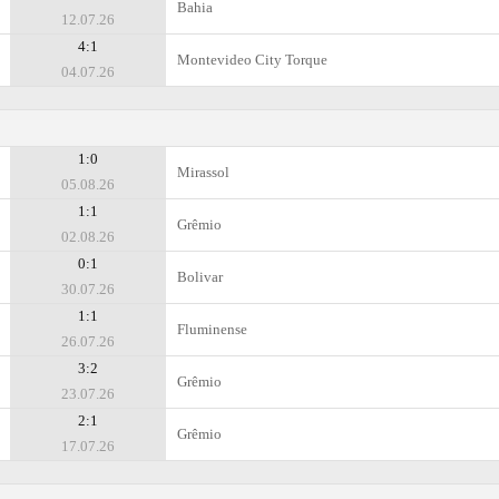
Bahia
12.07.26
4:1
Montevideo City Torque
04.07.26
1:0
Mirassol
05.08.26
1:1
Grêmio
02.08.26
0:1
Bolivar
30.07.26
1:1
Fluminense
26.07.26
3:2
Grêmio
23.07.26
2:1
Grêmio
17.07.26