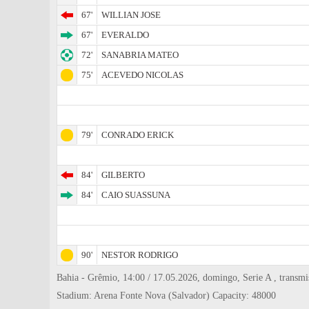
67'
WILLIAN JOSE
67'
EVERALDO
72'
SANABRIA MATEO
75'
ACEVEDO NICOLAS
79'
CONRADO ERICK
84'
GILBERTO
84'
CAIO SUASSUNA
90'
NESTOR RODRIGO
Bahia - Grêmio, 14:00 / 17.05.2026, domingo, Serie A , transmis
Stadium: Arena Fonte Nova (Salvador) Capacity: 48000