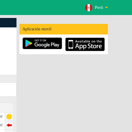
Perú
Aplicación movil:
6'
6'