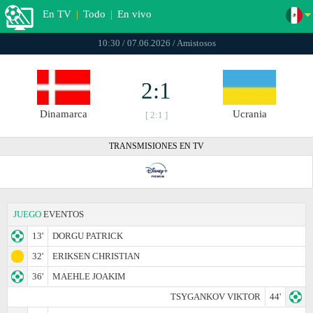
En TV
|
Todo
|
En vivo
10:30 / 07.06.2026 / Amistosos
2:1
Dinamarca
Ucrania
[ 2:1 ]
TRANSMISIONES EN TV
JUEGO
EVENTOS
13'
DORGU PATRICK
32'
ERIKSEN CHRISTIAN
36'
MAEHLE JOAKIM
TSYGANKOV VIKTOR
44'