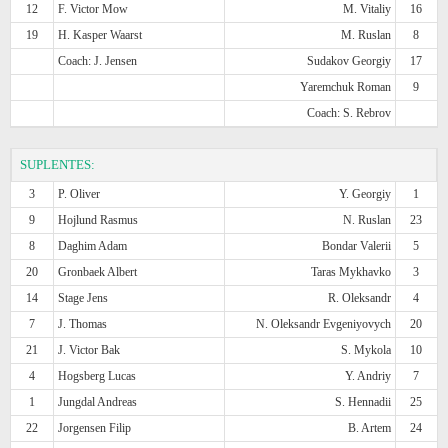
12
F. Victor Mow
M. Vitaliy
16
19
H. Kasper Waarst
M. Ruslan
8
Coach: J. Jensen
Sudakov Georgiy
17
Yaremchuk Roman
9
Coach: S. Rebrov
SUPLENTES:
3
P. Oliver
Y. Georgiy
1
9
Hojlund Rasmus
N. Ruslan
23
8
Daghim Adam
Bondar Valerii
5
20
Gronbaek Albert
Taras Mykhavko
3
14
Stage Jens
R. Oleksandr
4
7
J. Thomas
N. Oleksandr Evgeniyovych
20
21
J. Victor Bak
S. Mykola
10
4
Hogsberg Lucas
Y. Andriy
7
1
Jungdal Andreas
S. Hennadii
25
22
Jorgensen Filip
B. Artem
24