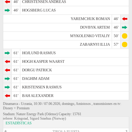
46'
CHRISTENSEN ANDREAS
46'
HOGSBERG LUCAS
YAREMCHUK ROMAN
46'
DOVBYK ARTEM
46'
MYKOLENKO VITALIY
50'
ZABARNYI ILLIA
57'
61'
HOJLUND RASMUS
61'
HOGH KASPER WAARST
61'
DORGU PATRICK
61'
DAGHIM ADAM
61'
KRISTENSEN RASMUS
61'
BAH ALEXANDER
Dinamarca - Ucrania, 10:30 / 07.06.2026, domingo, Amistosos , transmisiones en tv:
Disney + Premium
Stadium: Nature Energy Park (Odense) Capacity: 15761
referee: Kringstad, Sigurd Smehus (Norway)
ESTADÍSTICAS
6
TIROS A PUERTA
2