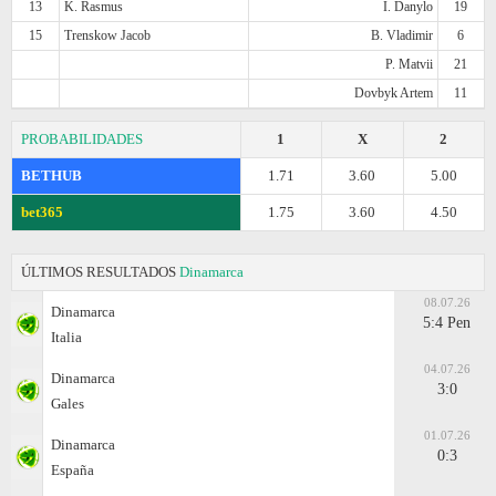
13
K. Rasmus
I. Danylo
19
15
Trenskow Jacob
B. Vladimir
6
P. Matvii
21
Dovbyk Artem
11
PROBABILIDADES
1
X
2
BETHUB
1.71
3.60
5.00
bet365
1.75
3.60
4.50
ÚLTIMOS RESULTADOS
Dinamarca
08.07.26
Dinamarca
5:4 Pen
Italia
04.07.26
Dinamarca
3:0
Gales
01.07.26
Dinamarca
0:3
España