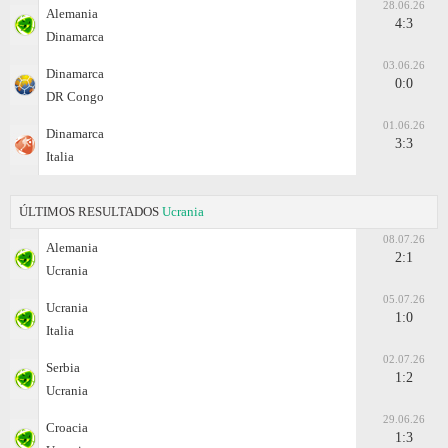
28.06.26
Alemania
4:3
Dinamarca
03.06.26
Dinamarca
0:0
DR Congo
01.06.26
Dinamarca
3:3
Italia
ÚLTIMOS RESULTADOS
Ucrania
08.07.26
Alemania
2:1
Ucrania
05.07.26
Ucrania
1:0
Italia
02.07.26
Serbia
1:2
Ucrania
29.06.26
Croacia
1:3