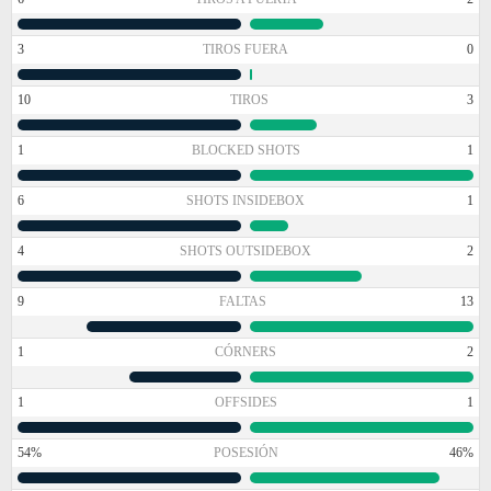
3
TIROS FUERA
0
10
TIROS
3
1
BLOCKED SHOTS
1
6
SHOTS INSIDEBOX
1
4
SHOTS OUTSIDEBOX
2
9
FALTAS
13
1
CÓRNERS
2
1
OFFSIDES
1
54%
POSESIÓN
46%