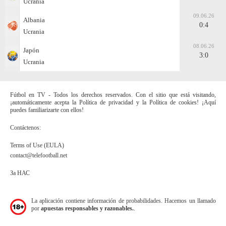
Ucrania
09.06.26
Albania
0:4
Ucrania
08.06.26
Japón
3:0
Ucrania
Fútbol en TV - Todos los derechos reservados. Con el sitio que está visitando,
¡automáticamente acepta la Política de privacidad y la Política de cookies! ¡Aquí
puedes familiarizarte con ellos!
Contáctenos:
Terms of Use (EULA)
contact@telefootball.net
За НАС
La aplicación contiene información de probabilidades. Hacemos un llamado
por
apuestas responsables y razonables.
.