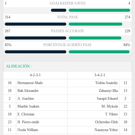
1
GOALKEEPER SAVES
4
314
TOTAL PASE
274
267
PASSES ACCURATE
229
85%
PORCENTAJE ACIERTO PASE
84%
ALINEACIÓN
:
4-2-3-1
3-4-2-1
16
Hermansen Mads
Trubin Anatoliy
12
18
Bah Alexander
Zabarnyi Illia
13
2
A. Joachim
Sarapii Eduard
2
5
Maehle Joakim
M. Mykola
22
10
E. Christian
T. Viktor
15
23
H. Pierre-emile
Ocheretko Oleh
18
11
Osula William
Nazaryna Yehor
14