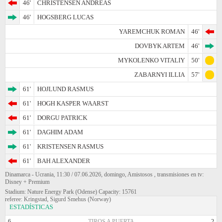
46'
CHRISTENSEN ANDREAS
46'
HOGSBERG LUCAS
YAREMCHUK ROMAN
46'
DOVBYK ARTEM
46'
MYKOLENKO VITALIY
50'
ZABARNYI ILLIA
57'
61'
HOJLUND RASMUS
61'
HOGH KASPER WAARST
61'
DORGU PATRICK
61'
DAGHIM ADAM
61'
KRISTENSEN RASMUS
61'
BAH ALEXANDER
Dinamarca - Ucrania, 11:30 / 07.06.2026, domingo, Amistosos , transmisiones en tv:
Disney + Premium
Stadium: Nature Energy Park (Odense) Capacity: 15761
referee: Kringstad, Sigurd Smehus (Norway)
ESTADÍSTICAS
6
TIROS A PUERTA
2