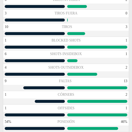
3
TIROS FUERA
0
10
TIROS
3
1
BLOCKED SHOTS
1
6
SHOTS INSIDEBOX
1
4
SHOTS OUTSIDEBOX
2
9
FALTAS
13
1
CÓRNERS
2
1
OFFSIDES
1
54%
POSESIÓN
46%