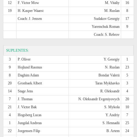
12
F. Victor Mow
M. Vitaliy
16
19
H. Kasper Waarst
M. Ruslan
8
Coach: J. Jensen
Sudakov Georgiy
17
Yaremchuk Roman
9
Coach: S. Rebrov
SUPLENTES:
3
P. Oliver
Y. Georgiy
1
9
Hojlund Rasmus
N. Ruslan
23
8
Daghim Adam
Bondar Valerii
5
20
Gronbaek Albert
Taras Mykhavko
3
14
Stage Jens
R. Oleksandr
4
7
J. Thomas
N. Oleksandr Evgeniyovych
20
21
J. Victor Bak
S. Mykola
10
4
Hogsberg Lucas
Y. Andriy
7
1
Jungdal Andreas
S. Hennadii
25
22
Jorgensen Filip
B. Artem
24