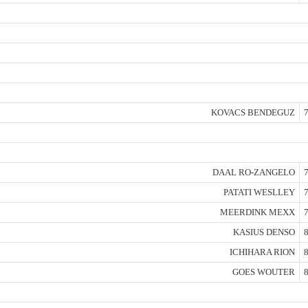
KOVACS BENDEGUZ
7
DAAL RO-ZANGELO
7
PATATI WESLLEY
7
MEERDINK MEXX
7
KASIUS DENSO
8
ICHIHARA RION
8
GOES WOUTER
8