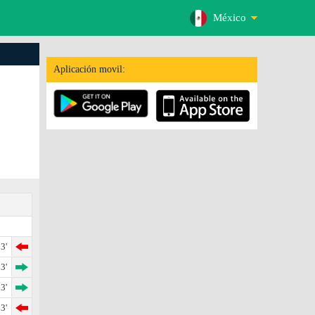
México
Aplicación movil:
3'
3'
3'
3'