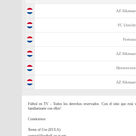
AZ Alkmaar
FC Utrecht
Fortuna
AZ Alkmaar
Heerenveen
AZ Alkmaar
Fútbol en TV - Todos los derechos reservados. Con el sitio que está vi
familiarizarte con ellos!
Contáctenos:
Terms of Use (EULA)
contact@football-on-tv.net