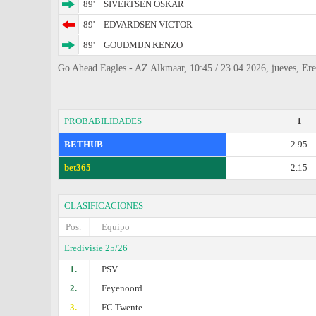
89'
SIVERTSEN OSKAR
89'
EDVARDSEN VICTOR
89'
GOUDMIJN KENZO
Go Ahead Eagles - AZ Alkmaar, 10:45 / 23.04.2026, jueves, Ere
PROBABILIDADES
1
BETHUB
2.95
bet365
2.15
CLASIFICACIONES
Pos.
Equipo
Eredivisie 25/26
1.
PSV
2.
Feyenoord
3.
FC Twente