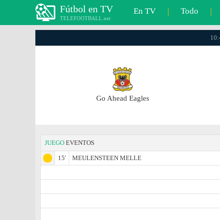
Fútbol en TV
En TV
|
Todo
|
TELEFOOTBALL.net
10:
Go Ahead Eagles
JUEGO
EVENTOS
15'
MEULENSTEEN MELLE