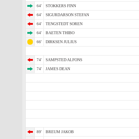
64'
STOKKERS FINN
64'
SIGURDARSON STEFAN
64'
TENGSTEDT SOREN
64'
BAETEN THIBO
66'
DIRKSEN JULIUS
74'
SAMPSTED ALFONS
74'
JAMES DEAN
89'
BREUM JAKOB