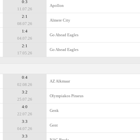
0:3
Apollon
11.07.26
2:1
Almere City
08.07.26
1:4
Go Ahead Eagles
04.07.26
2:1
Go Ahead Eagles
17.05.26
0:4
AZ Alkmaar
02.08.26
3:2
Olympiakos Piraeus
25.07.26
4:0
Genk
22.07.26
3:3
Gent
04.07.26
3:3
NAC Breda