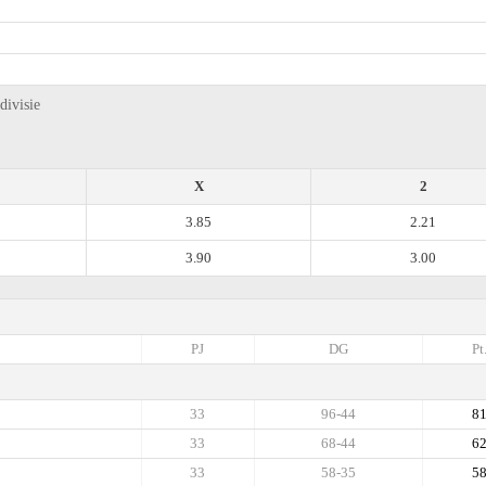
divisie
X
2
3.85
2.21
3.90
3.00
PJ
DG
Pt
33
96-44
8
33
68-44
6
33
58-35
5