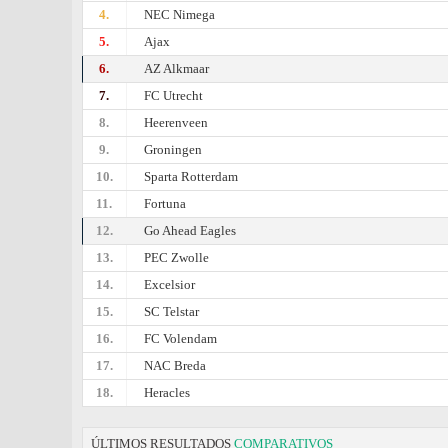
4.
NEC Nimega
5.
Ajax
6.
AZ Alkmaar
7.
FC Utrecht
8.
Heerenveen
9.
Groningen
10.
Sparta Rotterdam
11.
Fortuna
12.
Go Ahead Eagles
13.
PEC Zwolle
14.
Excelsior
15.
SC Telstar
16.
FC Volendam
17.
NAC Breda
18.
Heracles
ÚLTIMOS RESULTADOS
COMPARATIVOS