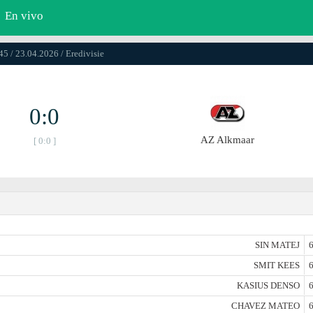
En vivo
45 / 23.04.2026 / Eredivisie
0:0
AZ Alkmaar
[ 0:0 ]
SIN MATEJ
6
SMIT KEES
6
KASIUS DENSO
6
CHAVEZ MATEO
6