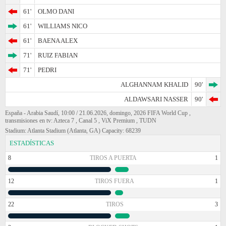
61'
OLMO DANI
61'
WILLIAMS NICO
61'
BAENA ALEX
71'
RUIZ FABIAN
71'
PEDRI
ALGHANNAM KHALID
90'
ALDAWSARI NASSER
90'
España - Arabia Saudí, 10:00 / 21.06.2026, domingo, 2026 FIFA World Cup ,
transmisiones en tv: Azteca 7 , Canal 5 , ViX Premium , TUDN
Stadium: Atlanta Stadium (Atlanta, GA) Capacity: 68239
ESTADÍSTICAS
8
TIROS A PUERTA
1
12
TIROS FUERA
1
22
TIROS
3