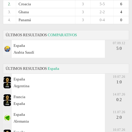
2.
Croacia
3
5-5
6
3.
Ghana
3
2-2
4
4.
Panamá
3
0-4
0
ÚLTIMOS RESULTADOS
COMPARATIVOS
07.09.12
España
5:0
Arabia Saudí
ÚLTIMOS RESULTADOS
España
19.07.26
España
1:0
Argentina
14.07.26
Francia
0:2
España
11.07.26
España
2:0
Alemania
10.07.26