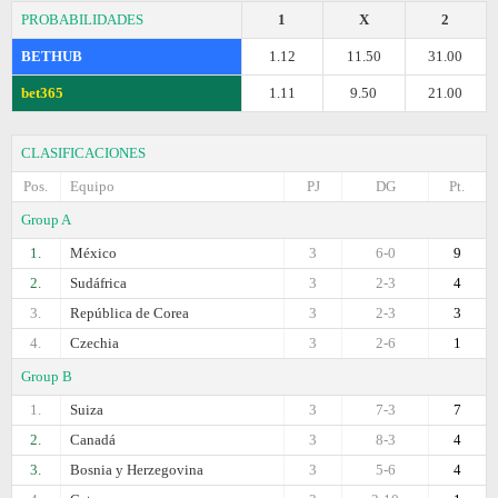
PROBABILIDADES
1
X
2
BETHUB
1.12
11.50
31.00
bet365
1.11
9.50
21.00
CLASIFICACIONES
Pos.
Equipo
PJ
DG
Pt.
Group A
1.
México
3
6-0
9
2.
Sudáfrica
3
2-3
4
3.
República de Corea
3
2-3
3
4.
Czechia
3
2-6
1
Group B
1.
Suiza
3
7-3
7
2.
Canadá
3
8-3
4
3.
Bosnia y Herzegovina
3
5-6
4