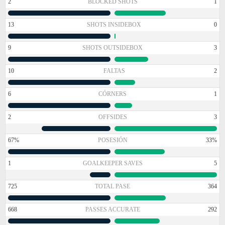
2
BLOCKED SHOTS
1
13
SHOTS INSIDEBOX
0
9
SHOTS OUTSIDEBOX
3
10
FALTAS
2
6
CÓRNERS
1
2
OFFSIDES
3
67%
POSESIÓN
33%
1
GOALKEEPER SAVES
5
725
TOTAL PASE
364
668
PASSES ACCURATE
292