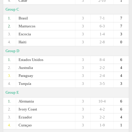
4.
Catar
3
2-10
1
Group C
1.
Brasil
3
7-1
7
2.
Marruecos
3
6-3
7
3.
Escocia
3
1-4
3
4.
Haiti
3
2-8
0
Group D
1.
Estados Unidos
3
8-4
6
2.
Australia
3
2-2
4
3.
Paraguay
3
2-4
4
4.
Turquía
3
3-5
3
Group E
1.
Alemania
3
10-4
6
2.
Ivory Coast
3
4-2
6
3.
Ecuador
3
2-2
4
4.
Curaçao
3
1-9
1