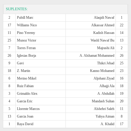
SUPLENTES:
2
Pubill Marc
Alaqidi Nawaf
1
17
Williams Nico
Alkassar Ahmed
22
11
Pino Yeremy
Kadish Hassan
14
25
Munoz Victor
Washl Nawaf Bu
13
7
Torres Ferran
Majrashi Ali
2
26
Iglesias Borja
A. Alshamat Mohammed
26
9
Gavi
Thikri Jehad
25
18
Z. Martin
Kanno Mohamed
23
6
Merino Mikel
Aljohani Ziyad
16
8
Ruiz Fabian
Alhajji Ala
18
3
Grimaldo Alex
A. Abdullah
19
4
Garcia Eric
Mandash Sultan
20
5
Llorente Marcos
Alshehri Saleh
11
13
Garcia Joan
Yahya Aiman
8
1
Raya David
A. Khalid
17