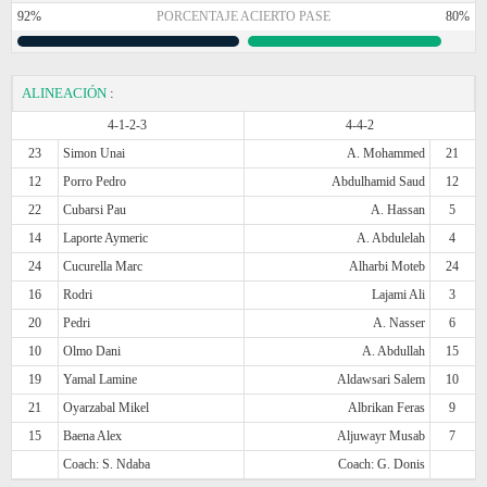
92%
PORCENTAJE ACIERTO PASE
80%
ALINEACIÓN
:
4-1-2-3
4-4-2
23
Simon Unai
A. Mohammed
21
12
Porro Pedro
Abdulhamid Saud
12
22
Cubarsi Pau
A. Hassan
5
14
Laporte Aymeric
A. Abdulelah
4
24
Cucurella Marc
Alharbi Moteb
24
16
Rodri
Lajami Ali
3
20
Pedri
A. Nasser
6
10
Olmo Dani
A. Abdullah
15
19
Yamal Lamine
Aldawsari Salem
10
21
Oyarzabal Mikel
Albrikan Feras
9
15
Baena Alex
Aljuwayr Musab
7
Coach: S. Ndaba
Coach: G. Donis