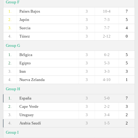
Group F
1.
Países Bajos
3
10-4
7
2.
Japón
3
7-3
5
3.
Suecia
3
7-7
4
4.
Túnez
3
2-12
0
Group G
1.
Bélgica
3
6-2
5
2.
Egipto
3
5-3
5
3.
Iran
3
3-3
3
4.
Nueva Zelanda
3
4-10
1
Group H
1.
España
3
5-0
7
2.
Cape Verde
3
2-2
3
3.
Uruguay
3
3-4
2
4.
Arabia Saudí
3
1-5
2
Group I