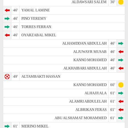
ALDAWSARI SALEM
30'
46'
YAMAL LAMINE
46'
PINO YEREMY
46'
TORRES FERRAN
46'
OYARZABAL MIKEL
ALHAMDDAN ABDULLAH
46'
ALJUWAYR MUSAB
46'
KANNO MOHAMED
46'
ALKHAIBARI ABDULLAH
46'
49'
ALTAMBAKTI HASSAN
KANNO MOHAMED
60'
ALHAJJI ALA
61'
ALAMRI ABDULELAH
61'
ALBRIKAN FERAS
61'
ABU ALSHAMAT MOHAMMED
61'
61'
MERINO MIKEL