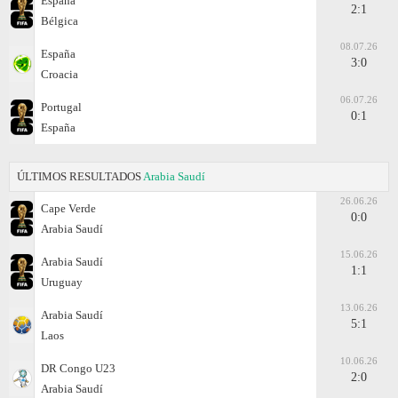
España
2:1
Bélgica
08.07.26
España
3:0
Croacia
06.07.26
Portugal
0:1
España
ÚLTIMOS RESULTADOS
Arabia Saudí
26.06.26
Cape Verde
0:0
Arabia Saudí
15.06.26
Arabia Saudí
1:1
Uruguay
13.06.26
Arabia Saudí
5:1
Laos
10.06.26
DR Congo U23
2:0
Arabia Saudí