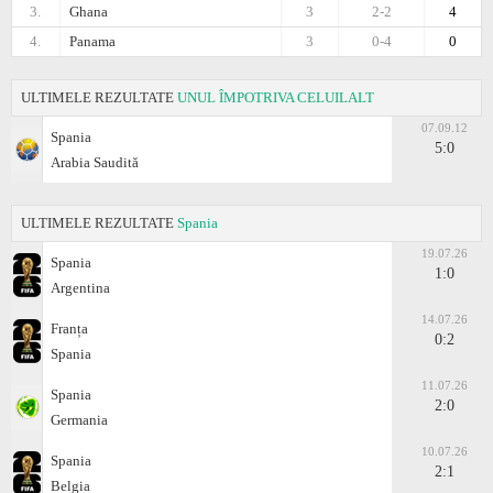
3.
Ghana
3
2-2
4
4.
Panama
3
0-4
0
ULTIMELE REZULTATE
UNUL ÎMPOTRIVA CELUILALT
07.09.12
Spania
5:0
Arabia Saudită
ULTIMELE REZULTATE
Spania
19.07.26
Spania
1:0
Argentina
14.07.26
Franța
0:2
Spania
11.07.26
Spania
2:0
Germania
10.07.26
Spania
2:1
Belgia