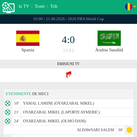
la TV
|
Toate
|
Trăi
19:00 / 21.06.2026 / 2026 FIFA World Cup
4:0
Spania
Arabia Saudită
[ 3:0 ]
EMISIUNI TV
EVENIMENTE
DE MECI
10'
YAMAL LAMINE (OYARZABAL MIKEL)
21'
OYARZABAL MIKEL (LAPORTE AYMERIC)
24'
OYARZABAL MIKEL (OLMO DANI)
ALDAWSARI SALEM
30'