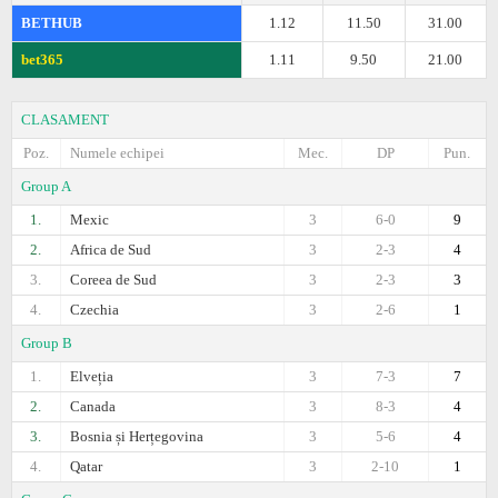
BETHUB
1.12
11.50
31.00
bet365
1.11
9.50
21.00
CLASAMENT
Poz.
Numele echipei
Mec.
DP
Pun.
Group A
1.
Mexic
3
6-0
9
2.
Africa de Sud
3
2-3
4
3.
Coreea de Sud
3
2-3
3
4.
Czechia
3
2-6
1
Group B
1.
Elveția
3
7-3
7
2.
Canada
3
8-3
4
3.
Bosnia și Herțegovina
3
5-6
4
4.
Qatar
3
2-10
1