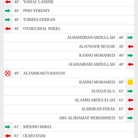
46'
YAMAL LAMINE
46'
PINO YEREMY
46'
TORRES FERRAN
46'
OYARZABAL MIKEL
ALHAMDDAN ABDULLAH
46'
ALJUWAYR MUSAB
46'
KANNO MOHAMED
46'
ALKHAIBARI ABDULLAH
46'
49'
ALTAMBAKTI HASSAN
KANNO MOHAMED
60'
ALHAJJI ALA
61'
ALAMRI ABDULELAH
61'
ALBRIKAN FERAS
61'
ABU ALSHAMAT MOHAMMED
61'
61'
MERINO MIKEL
61'
OLMO DANI