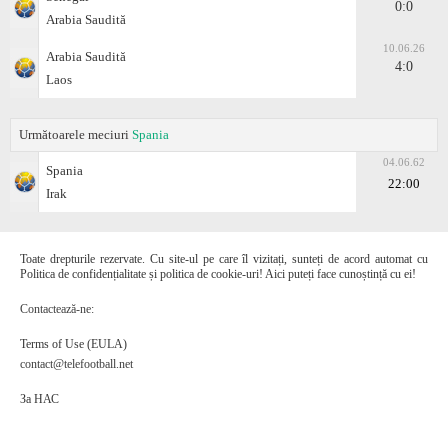
0:0
Arabia Saudită
10.06.26
Arabia Saudită
4:0
Laos
Următoarele meciuri
Spania
04.06.62
Spania
22:00
Irak
Toate drepturile rezervate. Cu site-ul pe care îl vizitați, sunteți de acord automat cu
Politica de confidențialitate și politica de cookie-uri! Aici puteți face cunoștință cu ei!
Contactează-ne:
Terms of Use (EULA)
contact@telefootball.net
За НАС