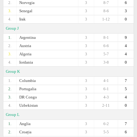
2.
Norvegia
3
8-7
6
3.
Senegal
3
8-6
3
4.
Irak
3
1-12
0
Group J
1.
Argentina
3
8-1
9
2.
Austria
3
6-6
4
3.
Algeria
3
5-7
4
4.
Iordania
3
3-8
0
Group K
1.
Columbia
3
4-1
7
2.
Portugalia
3
6-1
5
3.
DR Congo
3
4-3
4
4.
Uzbekistan
3
2-11
0
Group L
1.
Anglia
3
6-2
7
2.
Croația
3
5-5
6