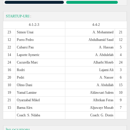
STARTUP-URI
:
4-1-2-3
4-4-2
23
Simon Unai
A. Mohammed
21
12
Porro Pedro
Abdulhamid Saud
12
22
Cubarsi Pau
A. Hassan
5
14
Laporte Aymeric
A. Abdulelah
4
24
Cucurella Marc
Alharbi Moteb
24
16
Rodri
Lajami Ali
3
20
Pedri
A. Nasser
6
10
Olmo Dani
A. Abdullah
15
19
Yamal Lamine
Aldawsari Salem
10
21
Oyarzabal Mikel
Albrikan Feras
9
15
Baena Alex
Aljuwayr Musab
7
Coach: S. Ndaba
Coach: G. Donis