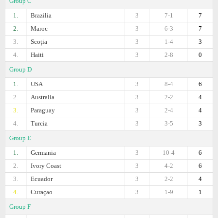
Group C
1.
Brazilia
3
7-1
7
2.
Maroc
3
6-3
7
3.
Scoția
3
1-4
3
4.
Haiti
3
2-8
0
Group D
1.
USA
3
8-4
6
2.
Australia
3
2-2
4
3.
Paraguay
3
2-4
4
4.
Turcia
3
3-5
3
Group E
1.
Germania
3
10-4
6
2.
Ivory Coast
3
4-2
6
3.
Ecuador
3
2-2
4
4.
Curaçao
3
1-9
1
Group F