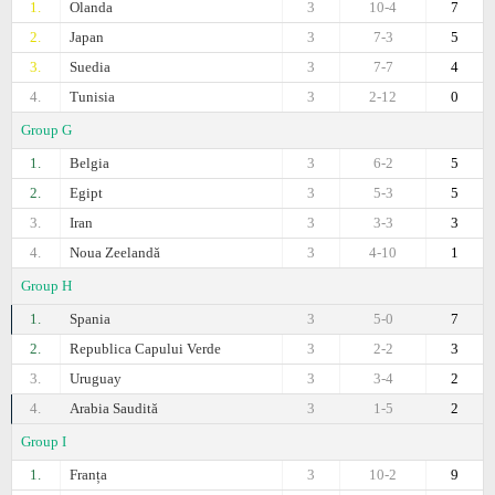
1.
Olanda
3
10-4
7
2.
Japan
3
7-3
5
3.
Suedia
3
7-7
4
4.
Tunisia
3
2-12
0
Group G
1.
Belgia
3
6-2
5
2.
Egipt
3
5-3
5
3.
Iran
3
3-3
3
4.
Noua Zeelandă
3
4-10
1
Group H
1.
Spania
3
5-0
7
2.
Republica Capului Verde
3
2-2
3
3.
Uruguay
3
3-4
2
4.
Arabia Saudită
3
1-5
2
Group I
1.
Franța
3
10-2
9