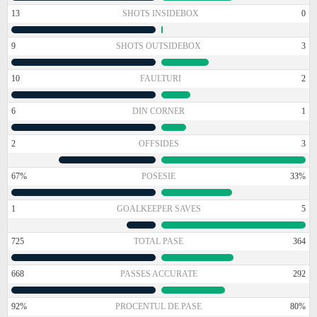
13
SHOTS INSIDEBOX
0
9
SHOTS OUTSIDEBOX
3
10
FAULTURI
2
6
DIN CORNER
1
2
OFFSIDES
3
67%
POSESIE
33%
1
GOALKEEPER SAVES
5
725
TOTAL PASE
364
668
PASSES ACCURATE
292
92%
PROCENTUL DE PASE
80%