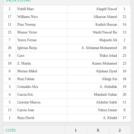
ÎNLOCUITORI
2
Pubill Marc
Alaqidi Nawaf
1
17
Williams Nico
Alkassar Ahmed
22
11
Pino Yeremy
Kadish Hassan
14
25
Munoz Victor
Washl Nawaf Bu
13
7
Torres Ferran
Majrashi Ali
2
26
Iglesias Borja
A. Alshamat Mohammed
26
9
Gavi
Thikri Jehad
25
18
Z. Martin
Kanno Mohamed
23
6
Merino Mikel
Aljohani Ziyad
16
8
Ruiz Fabian
Alhajji Ala
18
3
Grimaldo Alex
A. Abdullah
19
4
Garcia Eric
Mandash Sultan
20
5
Llorente Marcos
Alshehri Saleh
11
13
Garcia Joan
Yahya Aiman
8
1
Raya David
A. Khalid
17
COTE
1
X
2