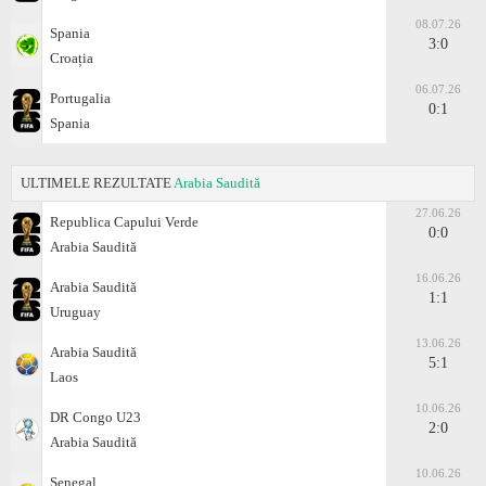
08.07.26
Spania
3:0
Croația
06.07.26
Portugalia
0:1
Spania
ULTIMELE REZULTATE
Arabia Saudită
27.06.26
Republica Capului Verde
0:0
Arabia Saudită
16.06.26
Arabia Saudită
1:1
Uruguay
13.06.26
Arabia Saudită
5:1
Laos
10.06.26
DR Congo U23
2:0
Arabia Saudită
10.06.26
Senegal