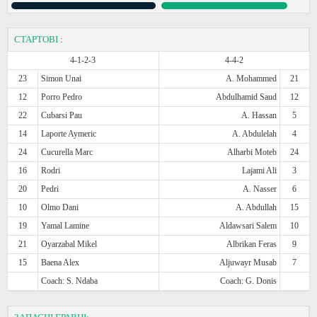
СТАРТОВІ
:
4-1-2-3
4-4-2
23
Simon Unai
A. Mohammed
21
12
Porro Pedro
Abdulhamid Saud
12
22
Cubarsi Pau
A. Hassan
5
14
Laporte Aymeric
A. Abdulelah
4
24
Cucurella Marc
Alharbi Moteb
24
16
Rodri
Lajami Ali
3
20
Pedri
A. Nasser
6
10
Olmo Dani
A. Abdullah
15
19
Yamal Lamine
Aldawsari Salem
10
21
Oyarzabal Mikel
Albrikan Feras
9
15
Baena Alex
Aljuwayr Musab
7
Coach: S. Ndaba
Coach: G. Donis