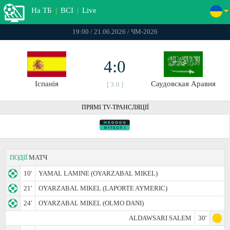
На ТБ
|
ВСІ
|
Live
19:00 / 21.06.2026 / ЧМ-2026
4:0
Іспанія
Саудовская Аравия
[ 3:0 ]
ПРЯМІ TV-ТРАНСЛЯЦІЇ
ПОДІЇ
МАТЧ
10'
YAMAL LAMINE (OYARZABAL MIKEL)
21'
OYARZABAL MIKEL (LAPORTE AYMERIC)
24'
OYARZABAL MIKEL (OLMO DANI)
ALDAWSARI SALEM
30'