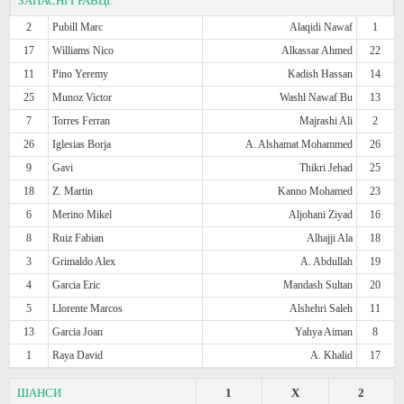
ЗАПАСНІ ГРАВЦІ:
2
Pubill Marc
Alaqidi Nawaf
1
17
Williams Nico
Alkassar Ahmed
22
11
Pino Yeremy
Kadish Hassan
14
25
Munoz Victor
Washl Nawaf Bu
13
7
Torres Ferran
Majrashi Ali
2
26
Iglesias Borja
A. Alshamat Mohammed
26
9
Gavi
Thikri Jehad
25
18
Z. Martin
Kanno Mohamed
23
6
Merino Mikel
Aljohani Ziyad
16
8
Ruiz Fabian
Alhajji Ala
18
3
Grimaldo Alex
A. Abdullah
19
4
Garcia Eric
Mandash Sultan
20
5
Llorente Marcos
Alshehri Saleh
11
13
Garcia Joan
Yahya Aiman
8
1
Raya David
A. Khalid
17
ШАНСИ
1
X
2