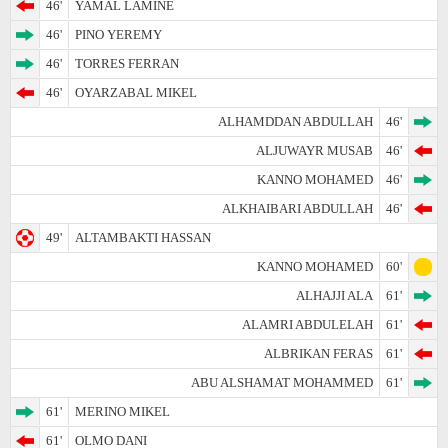
46'
YAMAL LAMINE
46'
PINO YEREMY
46'
TORRES FERRAN
46'
OYARZABAL MIKEL
ALHAMDDAN ABDULLAH
46'
ALJUWAYR MUSAB
46'
KANNO MOHAMED
46'
ALKHAIBARI ABDULLAH
46'
49'
ALTAMBAKTI HASSAN
KANNO MOHAMED
60'
ALHAJJI ALA
61'
ALAMRI ABDULELAH
61'
ALBRIKAN FERAS
61'
ABU ALSHAMAT MOHAMMED
61'
61'
MERINO MIKEL
61'
OLMO DANI