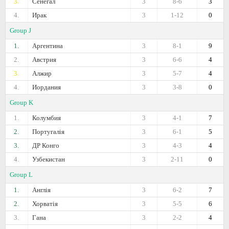
3.
Сенегал
3
8-6
3
4.
Ирак
3
1-12
0
Group J
1.
Аргентина
3
8-1
9
2.
Австрия
3
6-6
4
3.
Алжир
3
5-7
4
4.
Иордания
3
3-8
0
Group K
1.
Колумбия
3
4-1
7
2.
Португалія
3
6-1
5
3.
ДР Конго
3
4-3
4
4.
Узбекистан
3
2-11
0
Group L
1.
Англія
3
6-2
7
2.
Хорватія
3
5-5
6
3.
Гана
3
2-2
4