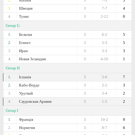
2.
Японія
3
7-3
5
3.
Швеция
3
7-7
4
4.
Тунис
3
2-12
0
Group G
1.
Бельгия
3
6-2
5
2.
Египет
3
5-3
5
3.
Иран
3
3-3
3
4.
Новая Зеландия
3
4-10
1
Group H
1.
Іспанія
3
5-0
7
2.
Кабо-Верде
3
2-2
3
3.
Уругвай
3
3-4
2
4.
Саудовская Аравия
3
1-5
2
Group I
1.
Франція
3
10-2
9
2.
Норвегия
3
8-7
6