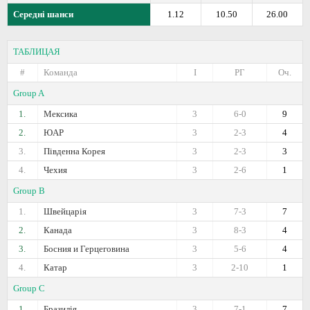
Середні шанси
1.12
10.50
26.00
ТАБЛИЦАЯ
#
Команда
I
РГ
Оч.
Group A
1.
Мексика
3
6-0
9
2.
ЮАР
3
2-3
4
3.
Південна Корея
3
2-3
3
4.
Чехия
3
2-6
1
Group B
1.
Швейцарія
3
7-3
7
2.
Канада
3
8-3
4
3.
Босния и Герцеговина
3
5-6
4
4.
Катар
3
2-10
1
Group C
1.
Бразилія
3
7-1
7