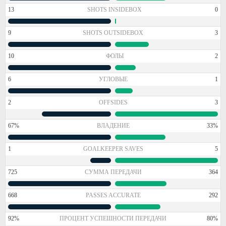
13
SHOTS INSIDEBOX
0
9
SHOTS OUTSIDEBOX
3
10
ФОЛЫ
2
6
УГЛОВЫЕ
1
2
OFFSIDES
3
67%
ВЛАДЕНИЕ
33%
1
GOALKEEPER SAVES
5
725
СУММА ПЕРЕДАЧИ
364
668
PASSES ACCURATE
292
92%
ПРОЦЕНТ УСПЕШНОСТИ ПЕРЕДАЧИ
80%