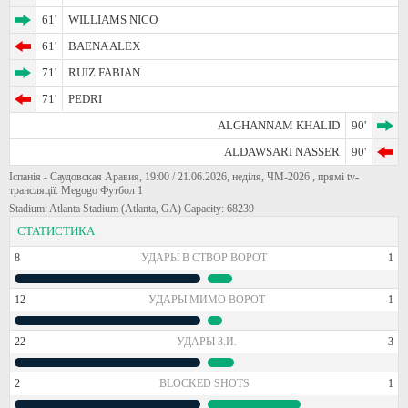
61'
WILLIAMS NICO
61'
BAENA ALEX
71'
RUIZ FABIAN
71'
PEDRI
ALGHANNAM KHALID
90'
ALDAWSARI NASSER
90'
Іспанія - Саудовская Аравия, 19:00 / 21.06.2026, неділя, ЧМ-2026 , прямі tv-
трансляції: Megogo Футбол 1
Stadium: Atlanta Stadium (Atlanta, GA) Capacity: 68239
СТАТИСТИКА
8
УДАРЫ В СТВОР ВОРОТ
1
12
УДАРЫ МИМО ВОРОТ
1
22
УДАРЫ З.И.
3
2
BLOCKED SHOTS
1