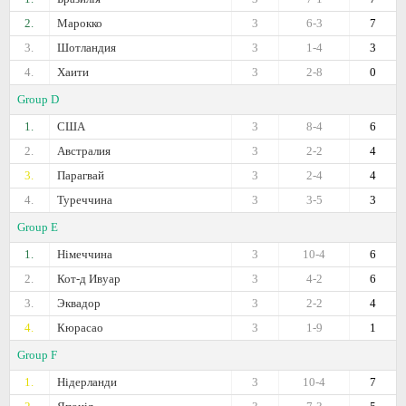
2.
Марокко
3
6-3
7
3.
Шотландия
3
1-4
3
4.
Хаити
3
2-8
0
Group D
1.
США
3
8-4
6
2.
Австралия
3
2-2
4
3.
Парагвай
3
2-4
4
4.
Туреччина
3
3-5
3
Group E
1.
Німеччина
3
10-4
6
2.
Кот-д Ивуар
3
4-2
6
3.
Эквадор
3
2-2
4
4.
Кюрасао
3
1-9
1
Group F
1.
Нідерланди
3
10-4
7