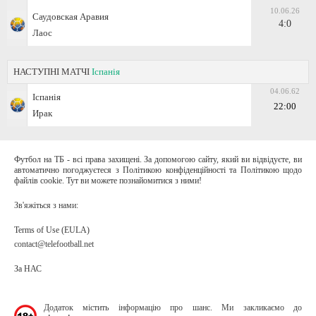
10.06.26
Саудовская Аравия
4:0
Лаос
НАСТУПНІ МАТЧІ
Іспанія
04.06.62
Іспанія
22:00
Ирак
Футбол на ТБ - всі права захищені. За допомогою сайту, який ви відвідуєте, ви
автоматично погоджуєтеся з Політикою конфіденційності та Політикою щодо
файлів cookie. Тут ви можете познайомитися з ними!
Зв'яжіться з нами:
Terms of Use (EULA)
contact@telefootball.net
За НАС
Додаток містить інформацію про шанс. Ми закликаємо до