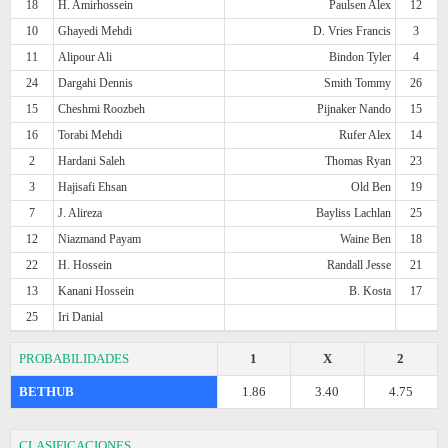
18
H. Amirhossein
Paulsen Alex
12
10
Ghayedi Mehdi
D. Vries Francis
3
11
Alipour Ali
Bindon Tyler
4
24
Dargahi Dennis
Smith Tommy
26
15
Cheshmi Roozbeh
Pijnaker Nando
15
16
Torabi Mehdi
Rufer Alex
14
2
Hardani Saleh
Thomas Ryan
23
3
Hajisafi Ehsan
Old Ben
19
7
J. Alireza
Bayliss Lachlan
25
12
Niazmand Payam
Waine Ben
18
22
H. Hossein
Randall Jesse
21
13
Kanani Hossein
B. Kosta
17
25
Iri Danial
PROBABILIDADES
1
X
2
BETHUB
1.86
3.40
4.75
CLASIFICACIONES