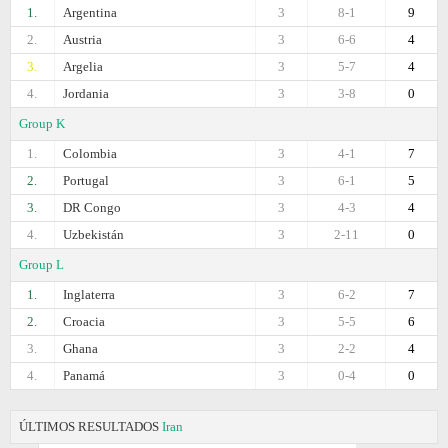
1.
Argentina
3
8-1
9
2.
Austria
3
6-6
4
3.
Argelia
3
5-7
4
4.
Jordania
3
3-8
0
Group K
1.
Colombia
3
4-1
7
2.
Portugal
3
6-1
5
3.
DR Congo
3
4-3
4
4.
Uzbekistán
3
2-11
0
Group L
1.
Inglaterra
3
6-2
7
2.
Croacia
3
5-5
6
3.
Ghana
3
2-2
4
4.
Panamá
3
0-4
0
ÚLTIMOS RESULTADOS
Iran