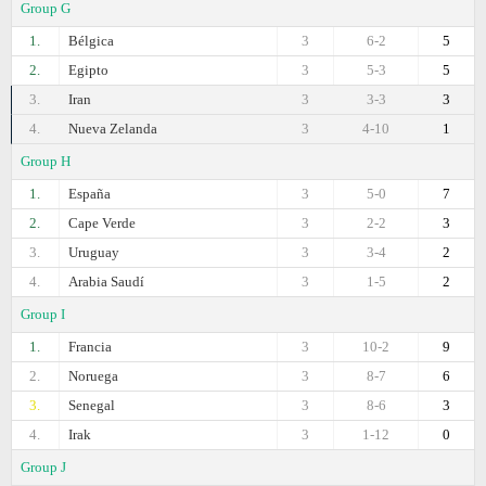
Group G
1.
Bélgica
3
6-2
5
2.
Egipto
3
5-3
5
3.
Iran
3
3-3
3
4.
Nueva Zelanda
3
4-10
1
Group H
1.
España
3
5-0
7
2.
Cape Verde
3
2-2
3
3.
Uruguay
3
3-4
2
4.
Arabia Saudí
3
1-5
2
Group I
1.
Francia
3
10-2
9
2.
Noruega
3
8-7
6
3.
Senegal
3
8-6
3
4.
Irak
3
1-12
0
Group J