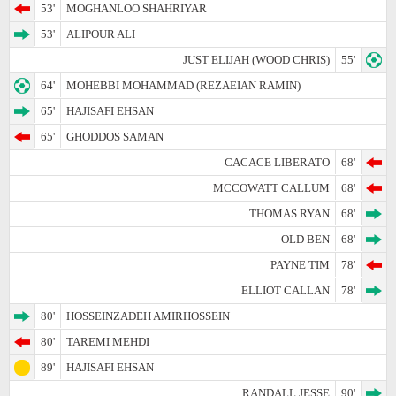
53'
MOGHANLOO SHAHRIYAR
53'
ALIPOUR ALI
JUST ELIJAH (WOOD CHRIS)
55'
64'
MOHEBBI MOHAMMAD (REZAEIAN RAMIN)
65'
HAJISAFI EHSAN
65'
GHODDOS SAMAN
CACACE LIBERATO
68'
MCCOWATT CALLUM
68'
THOMAS RYAN
68'
OLD BEN
68'
PAYNE TIM
78'
ELLIOT CALLAN
78'
80'
HOSSEINZADEH AMIRHOSSEIN
80'
TAREMI MEHDI
89'
HAJISAFI EHSAN
RANDALL JESSE
90'