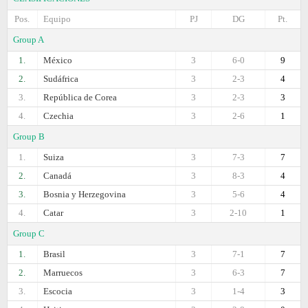
Pos.
Equipo
PJ
DG
Pt.
Group A
1.
México
3
6-0
9
2.
Sudáfrica
3
2-3
4
3.
República de Corea
3
2-3
3
4.
Czechia
3
2-6
1
Group B
1.
Suiza
3
7-3
7
2.
Canadá
3
8-3
4
3.
Bosnia y Herzegovina
3
5-6
4
4.
Catar
3
2-10
1
Group C
1.
Brasil
3
7-1
7
2.
Marruecos
3
6-3
7
3.
Escocia
3
1-4
3