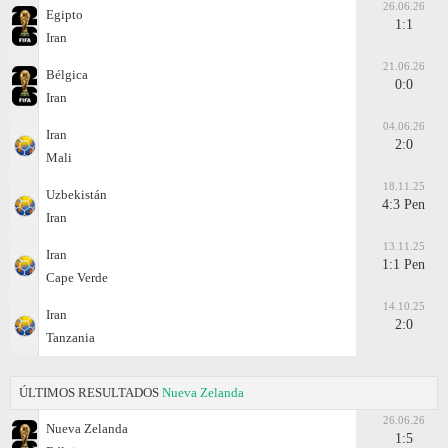
26.06.26
Egipto
1:1
Iran
21.06.26
Bélgica
0:0
Iran
04.06.26
Iran
2:0
Mali
18.11.25
Uzbekistán
4:3 Pen
Iran
13.11.25
Iran
1:1 Pen
Cape Verde
14.10.25
Iran
2:0
Tanzania
ÚLTIMOS RESULTADOS
Nueva Zelanda
26.06.26
Nueva Zelanda
1:5