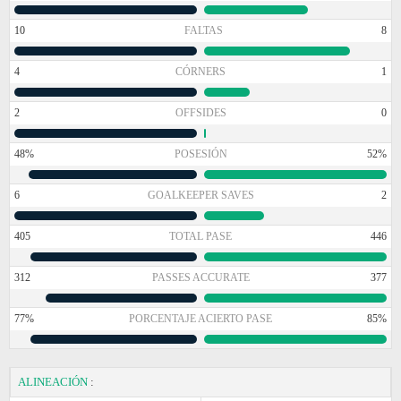
10
FALTAS
8
4
CÓRNERS
1
2
OFFSIDES
0
48%
POSESIÓN
52%
6
GOALKEEPER SAVES
2
405
TOTAL PASE
446
312
PASSES ACCURATE
377
77%
PORCENTAJE ACIERTO PASE
85%
ALINEACIÓN
: