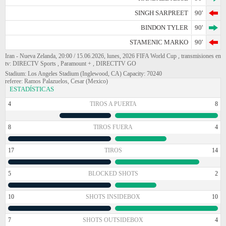
SINGH SARPREET
90'
BINDON TYLER
90'
STAMENIC MARKO
90'
Iran - Nueva Zelanda, 20:00 / 15.06.2026, lunes, 2026 FIFA World Cup , transmisiones en
tv: DIRECTV Sports , Paramount + , DIRECTTV GO
Stadium: Los Angeles Stadium (Inglewood, CA) Capacity: 70240
referee: Ramos Palazuelos, Cesar (Mexico)
ESTADÍSTICAS
4
TIROS A PUERTA
8
8
TIROS FUERA
4
17
TIROS
14
5
BLOCKED SHOTS
2
10
SHOTS INSIDEBOX
10
7
SHOTS OUTSIDEBOX
4