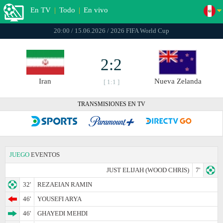
En TV
|
Todo
|
En vivo
20:00 / 15.06.2026 / 2026 FIFA World Cup
2:2
Iran
Nueva Zelanda
[ 1:1 ]
TRANSMISIONES EN TV
JUEGO
EVENTOS
JUST ELIJAH (WOOD CHRIS)
7'
32'
REZAEIAN RAMIN
46'
YOUSEFI ARYA
46'
GHAYEDI MEHDI