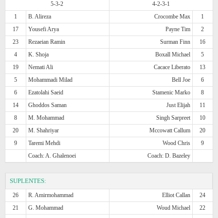
5-3-2
4-2-3-1
1
B. Alireza
Crocombe Max
1
17
Yousefi Arya
Payne Tim
2
23
Rezaeian Ramin
Surman Finn
16
4
K. Shoja
Boxall Michael
5
19
Nemati Ali
Cacace Liberato
13
5
Mohammadi Milad
Bell Joe
6
6
Ezatolahi Saeid
Stamenic Marko
8
14
Ghoddos Saman
Just Elijah
11
8
M. Mohammad
Singh Sarpreet
10
20
M. Shahriyar
Mccowatt Callum
20
9
Taremi Mehdi
Wood Chris
9
Coach: A. Ghalenoei
Coach: D. Bazeley
SUPLENTES:
26
R. Amirmohammad
Elliot Callan
24
21
G. Mohammad
Woud Michael
22