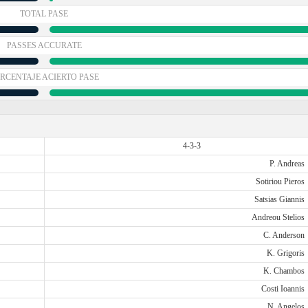
TOTAL PASE
PASSES ACCURATE
RCENTAJE ACIERTO PASE
4-3-3
P. Andreas
Sotiriou Pieros
Satsias Giannis
Andreou Stelios
C. Anderson
K. Grigoris
K. Chambos
Costi Ioannis
N. Angelos