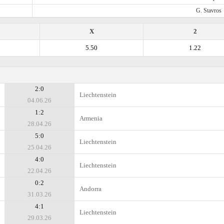
G. Stavros
X
2
5.50
1.22
2:0
Liechtenstein
04.06.26
1:2
Armenia
28.04.26
5:0
Liechtenstein
25.04.26
4:0
Liechtenstein
22.04.26
0:2
Andorra
31.03.26
4:1
Liechtenstein
29.03.26