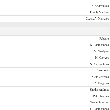
K. Andronikos
Tzionis Marinos
Coach: A. Mantzios
Fabiano
K. Charalambos
M. Neofytos
M. Giorgos
S. Konstantinos
C. Andreas
Sielis Christos
A. Evagoras
Shikkis Andreas
Pittas Ioannis
Naoum Giorgos
C. Charalampos