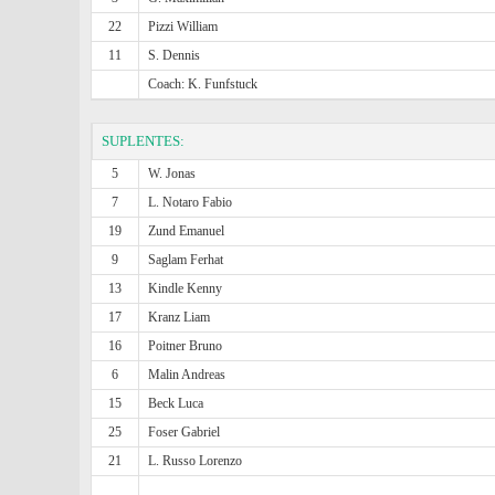
22
Pizzi William
11
S. Dennis
Coach: K. Funfstuck
SUPLENTES:
5
W. Jonas
7
L. Notaro Fabio
19
Zund Emanuel
9
Saglam Ferhat
13
Kindle Kenny
17
Kranz Liam
16
Poitner Bruno
6
Malin Andreas
15
Beck Luca
25
Foser Gabriel
21
L. Russo Lorenzo