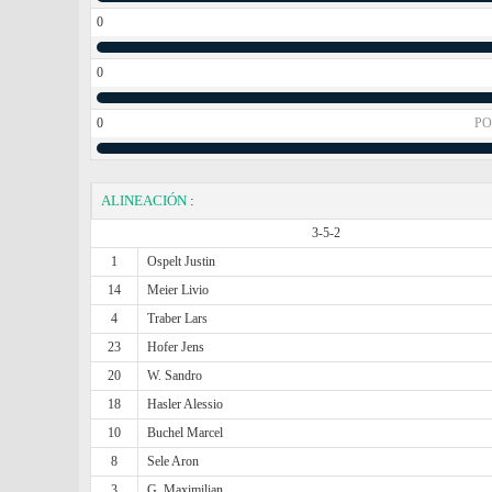
0
0
0
PO
ALINEACIÓN
:
3-5-2
1
Ospelt Justin
14
Meier Livio
4
Traber Lars
23
Hofer Jens
20
W. Sandro
18
Hasler Alessio
10
Buchel Marcel
8
Sele Aron
3
G. Maximilian