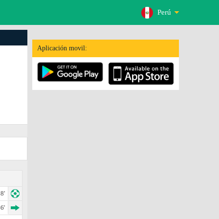
Perú
Aplicación movil:
8'
6'