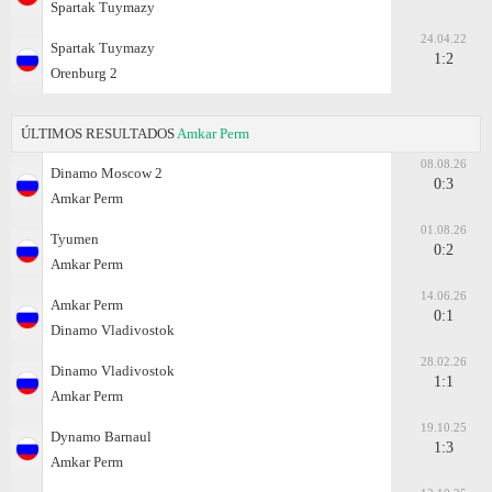
Spartak Tuymazy
24.04.22
Spartak Tuymazy
1:2
Orenburg 2
ÚLTIMOS RESULTADOS
Amkar Perm
08.08.26
Dinamo Moscow 2
0:3
Amkar Perm
01.08.26
Tyumen
0:2
Amkar Perm
14.06.26
Amkar Perm
0:1
Dinamo Vladivostok
28.02.26
Dinamo Vladivostok
1:1
Amkar Perm
19.10.25
Dynamo Barnaul
1:3
Amkar Perm