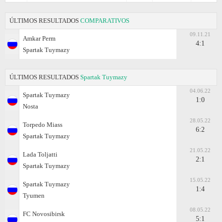
ÚLTIMOS RESULTADOS
COMPARATIVOS
09.11.21
Amkar Perm
4:1
Spartak Tuymazy
ÚLTIMOS RESULTADOS
Spartak Tuymazy
04.06.22
Spartak Tuymazy
1:0
Nosta
28.05.22
Torpedo Miass
6:2
Spartak Tuymazy
21.05.22
Lada Toljatti
2:1
Spartak Tuymazy
15.05.22
Spartak Tuymazy
1:4
Tyumen
08.05.22
FC Novosibirsk
5:1