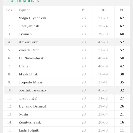
CLASIFICACIONES
Pos.
Equipo
PJ
DG
Pt.
1.
Volga Ulyanovsk
28
57-20
62
2.
Chelyabinsk
28
56-24
62
3.
Tyumen
28
79-30
60
4.
Amkar Perm
28
43-28
52
5.
Zvezda Perm
28
52-28
52
6.
FC Novosibirsk
28
40-24
50
7.
Ural 2
28
48-39
42
8.
Irtysh Omsk
28
50-49
38
9.
Torpedo Miass
28
33-41
35
10.
Spartak Tuymazy
28
45-67
32
11.
Orenburg 2
28
31-52
27
12.
Dynamo Barnaul
28
29-42
26
13.
Nosta
28
23-54
21
14.
Zenit-Izhevsk
28
20-55
16
15.
Lada Toljatti
28
25-78
11