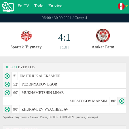
En TV
|
Todo
|
En vivo
06:00 / 30.09.2021 / Group 4
4:1
Spartak Tuymazy
Amkar Perm
[ 1:0 ]
JUEGO
EVENTOS
5'
DMITRIUK ALEKSANDR
52'
POZDNYAKOV EGOR
60'
MUKHAMETSHIN LINAR
ZHESTOKOV MAKSIM
80'
90'
ZHURAVLEV VYACHESLAV
Spartak Tuymazy - Amkar Perm, 06:00 / 30.09.2021, jueves, Group 4