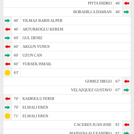
PITTA ISIDRO
46'
BOBADILLA DAMIAN
46'
46'
YILMAZ BARIS ALPER
46'
AKTURKOGLU KEREM
60'
GUL DENIZ
60'
AKGUN YUNUS
60'
UZUN CAN
60'
YUKSEK ISMAIL
63'
GOMEZ DIEGO
67'
VELAZQUEZ GUSTAVO
67'
70'
KADIOGLU FERDI
70'
ELMALI EREN
71'
ELMALI EREN
CACERES JUAN JOSE
81'
MAIDANA ALEXANDRO
81'