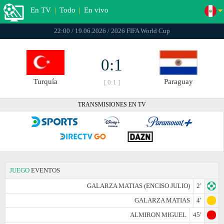
En TV
|
Todo
|
En vivo
22:00 / 19.06.2026 / 2026 FIFA World Cup
0:1
Turquía
Paraguay
[ 0:1 ]
TRANSMISIONES EN TV
JUEGO
EVENTOS
GALARZA MATIAS (ENCISO JULIO)
2'
GALARZA MATIAS
4'
ALMIRON MIGUEL
45'