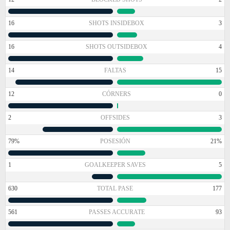
16
SHOTS INSIDEBOX
3
16
SHOTS OUTSIDEBOX
4
14
FALTAS
15
12
CÓRNERS
0
2
OFFSIDES
3
79%
POSESIÓN
21%
1
GOALKEEPER SAVES
5
630
TOTAL PASE
177
561
PASSES ACCURATE
93