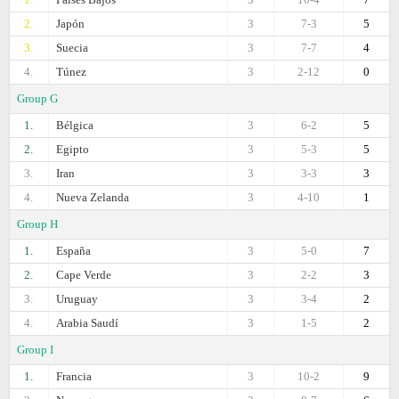
2.
Japón
3
7-3
5
3.
Suecia
3
7-7
4
4.
Túnez
3
2-12
0
Group G
1.
Bélgica
3
6-2
5
2.
Egipto
3
5-3
5
3.
Iran
3
3-3
3
4.
Nueva Zelanda
3
4-10
1
Group H
1.
España
3
5-0
7
2.
Cape Verde
3
2-2
3
3.
Uruguay
3
3-4
2
4.
Arabia Saudí
3
1-5
2
Group I
1.
Francia
3
10-2
9