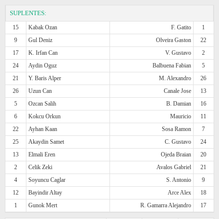
SUPLENTES:
15
Kabak Ozan
F. Gatito
1
9
Gul Deniz
Olveira Gaston
22
17
K. Irfan Can
V. Gustavo
2
24
Aydin Oguz
Balbuena Fabian
5
21
Y. Baris Alper
M. Alexandro
26
26
Uzun Can
Canale Jose
13
5
Ozcan Salih
B. Damian
16
6
Kokcu Orkun
Mauricio
11
22
Ayhan Kaan
Sosa Ramon
7
25
Akaydin Samet
C. Gustavo
24
13
Elmali Eren
Ojeda Braian
20
2
Celik Zeki
Avalos Gabriel
21
4
Soyuncu Caglar
S. Antonio
9
12
Bayindir Altay
Arce Alex
18
1
Gunok Mert
R. Gamarra Alejandro
17