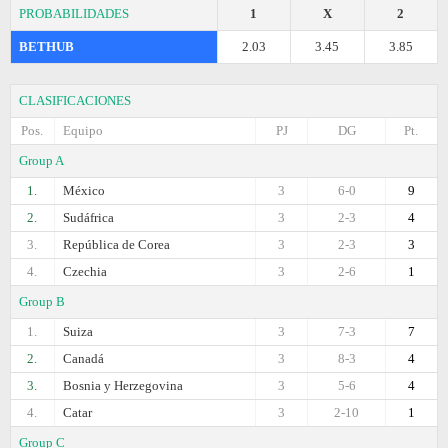
PROBABILIDADES
1
X
2
BETHUB
2.03
3.45
3.85
CLASIFICACIONES
Pos.
Equipo
PJ
DG
Pt.
Group A
1.
México
3
6-0
9
2.
Sudáfrica
3
2-3
4
3.
República de Corea
3
2-3
3
4.
Czechia
3
2-6
1
Group B
1.
Suiza
3
7-3
7
2.
Canadá
3
8-3
4
3.
Bosnia y Herzegovina
3
5-6
4
4.
Catar
3
2-10
1
Group C