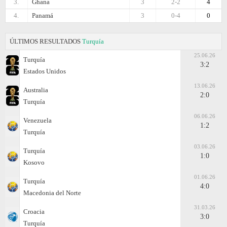
3.
Ghana
3
2-2
4
4.
Panamá
3
0-4
0
ÚLTIMOS RESULTADOS
Turquía
25.06.26
Turquía
3:2
Estados Unidos
13.06.26
Australia
2:0
Turquía
06.06.26
Venezuela
1:2
Turquía
03.06.26
Turquía
1:0
Kosovo
01.06.26
Turquía
4:0
Macedonia del Norte
31.03.26
Croacia
3:0
Turquía