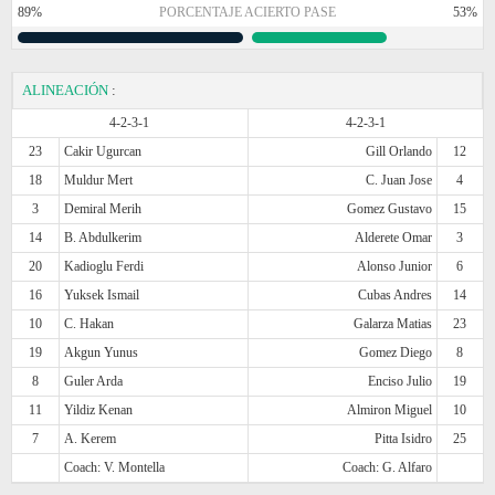
89%
PORCENTAJE ACIERTO PASE
53%
ALINEACIÓN
:
4-2-3-1
4-2-3-1
23
Cakir Ugurcan
Gill Orlando
12
18
Muldur Mert
C. Juan Jose
4
3
Demiral Merih
Gomez Gustavo
15
14
B. Abdulkerim
Alderete Omar
3
20
Kadioglu Ferdi
Alonso Junior
6
16
Yuksek Ismail
Cubas Andres
14
10
C. Hakan
Galarza Matias
23
19
Akgun Yunus
Gomez Diego
8
8
Guler Arda
Enciso Julio
19
11
Yildiz Kenan
Almiron Miguel
10
7
A. Kerem
Pitta Isidro
25
Coach: V. Montella
Coach: G. Alfaro