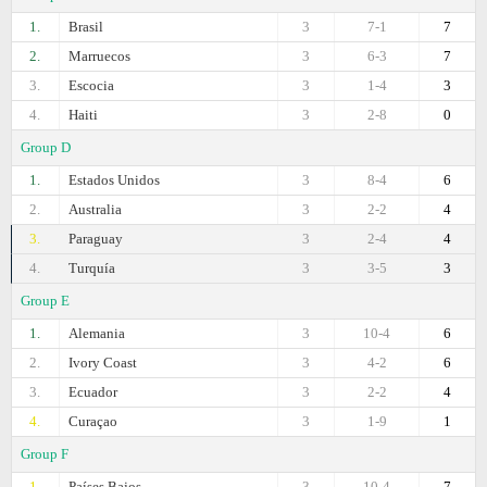
1.
Brasil
3
7-1
7
2.
Marruecos
3
6-3
7
3.
Escocia
3
1-4
3
4.
Haiti
3
2-8
0
Group D
1.
Estados Unidos
3
8-4
6
2.
Australia
3
2-2
4
3.
Paraguay
3
2-4
4
4.
Turquía
3
3-5
3
Group E
1.
Alemania
3
10-4
6
2.
Ivory Coast
3
4-2
6
3.
Ecuador
3
2-2
4
4.
Curaçao
3
1-9
1
Group F
1.
Países Bajos
3
10-4
7