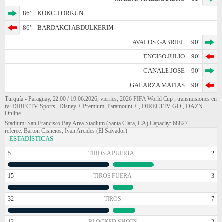
86'
KOKCU ORKUN
86'
BARDAKCI ABDULKERIM
AVALOS GABRIEL
90'
ENCISO JULIO
90'
CANALE JOSE
90'
GALARZA MATIAS
90'
Turquía - Paraguay, 22:00 / 19.06.2026, viernes, 2026 FIFA World Cup , transmisiones en
tv: DIRECTV Sports , Disney + Premium, Paramount + , DIRECTTV GO , DAZN
Online
Stadium: San Francisco Bay Area Stadium (Santa Clara, CA) Capacity: 68827
referee: Barton Cisneros, Ivan Arcides (El Salvador)
ESTADÍSTICAS
5
TIROS A PUERTA
2
15
TIROS FUERA
3
32
TIROS
7
12
BLOCKED SHOTS
2