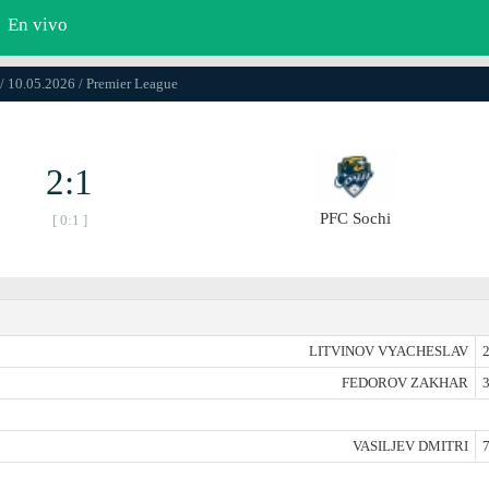
En vivo
/ 10.05.2026 / Premier League
2:1
PFC Sochi
[ 0:1 ]
LITVINOV VYACHESLAV
2
FEDOROV ZAKHAR
3
VASILJEV DMITRI
7