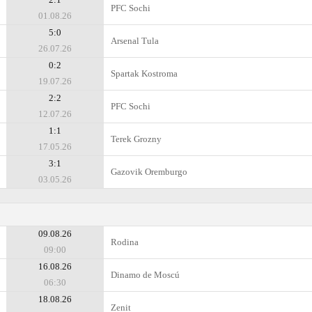
PFC Sochi
01.08.26
5:0
Arsenal Tula
26.07.26
0:2
Spartak Kostroma
19.07.26
2:2
PFC Sochi
12.07.26
1:1
Terek Grozny
17.05.26
3:1
Gazovik Oremburgo
03.05.26
09.08.26
Rodina
09:00
16.08.26
Dinamo de Moscú
06:30
18.08.26
Zenit