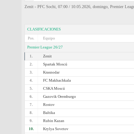
Zenit - PFC Sochi, 07:00 / 10.05.2026, domingo, Premier Leag
CLASIFICACIONES
Pos.
Equipo
Premier League 26/27
1.
Zenit
2.
Spartak Moscú
3.
Krasnodar
4.
FC Makhachkala
5.
CSKA Moscú
6.
Gazovik Oremburgo
7.
Rostov
8.
Baltika
9.
Rubin Kazan
10.
Krylya Sovetov