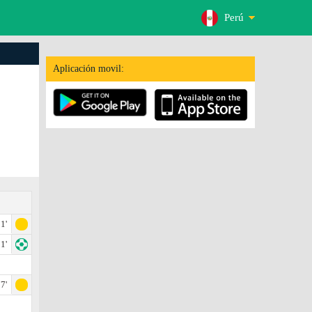
Perú
Aplicación movil:
1'
1'
7'