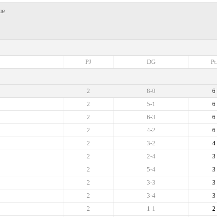
ue
PJ
DG
Pt
2
8-0
6
2
5-1
6
2
6-3
6
2
4-2
6
2
3-2
4
2
2-4
3
2
5-4
3
2
3-3
3
2
3-4
3
2
1-1
2