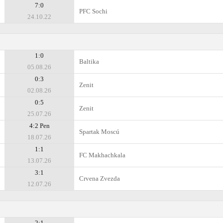
7:0
PFC Sochi
24.10.22
1:0
Baltika
05.08.26
0:3
Zenit
02.08.26
0:5
Zenit
25.07.26
4:2 Pen
Spartak Moscú
18.07.26
1:1
FC Makhachkala
13.07.26
3:1
Crvena Zvezda
12.07.26
2:1