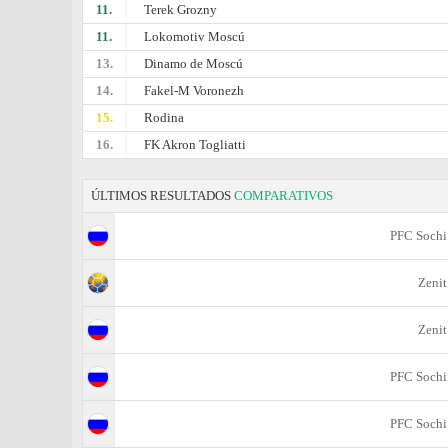
11.
Terek Grozny
11.
Lokomotiv Moscú
13.
Dinamo de Moscú
14.
Fakel-M Voronezh
15.
Rodina
16.
FK Akron Togliatti
ÚLTIMOS RESULTADOS
COMPARATIVOS
PFC Sochi
Zenit
Zenit
PFC Sochi
PFC Sochi