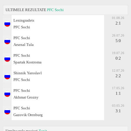
ULTIMELE REZULTATE
PFC Sochi
01.08.26
Leningradets
2:1
PFC Sochi
26.07.26
PFC Sochi
5:0
Arsenal Tula
19.07.26
PFC Sochi
0:2
Spartak Kostroma
12.07.26
Shinnik Yaroslavl
2:2
PFC Sochi
17.05.26
PFC Sochi
1:1
Akhmat Grozny
03.05.26
PFC Sochi
3:1
Gazovik Orenburg
Următoarele meciuri
Zenit