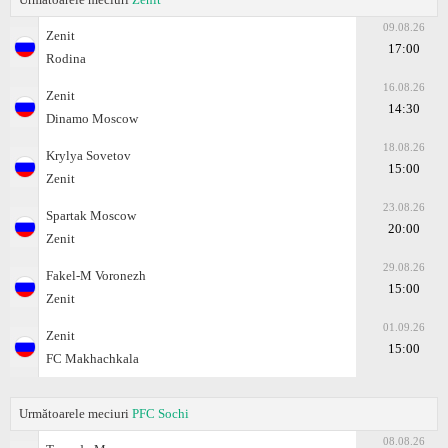
09.08.26
Zenit
17:00
Rodina
16.08.26
Zenit
14:30
Dinamo Moscow
18.08.26
Krylya Sovetov
15:00
Zenit
23.08.26
Spartak Moscow
20:00
Zenit
29.08.26
Fakel-M Voronezh
15:00
Zenit
01.09.26
Zenit
15:00
FC Makhachkala
Următoarele meciuri
PFC Sochi
08.08.26