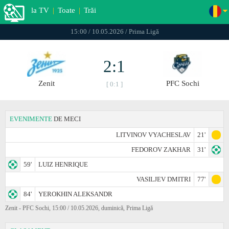
la TV
|
Toate
|
Trăi
15:00 / 10.05.2026 / Prima Ligă
2:1
Zenit
PFC Sochi
[ 0:1 ]
EVENIMENTE
DE MECI
LITVINOV VYACHESLAV
21'
FEDOROV ZAKHAR
31'
59'
LUIZ HENRIQUE
VASILJEV DMITRI
77'
84'
YEROKHIN ALEKSANDR
Zenit - PFC Sochi, 15:00 / 10.05.2026, duminică, Prima Ligă