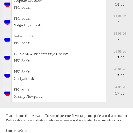
Torpedo Moscow
18:00
PFC Sochi
14.08.26
PFC Sochi
17:00
Volga Ulyanovsk
18.08.26
Neftekhimik
17:00
PFC Sochi
21.08.26
FC KAMAZ Naberezhnye Chelny
17:00
PFC Sochi
28.08.26
PFC Sochi
17:00
Chelyabinsk
04.09.26
PFC Sochi
17:00
Nizhny Novgorod
Toate drepturile rezervate. Cu site-ul pe care îl vizitați, sunteți de acord automat cu
Politica de confidențialitate și politica de cookie-uri! Aici puteți face cunoștință cu ei!
Contactează-ne: