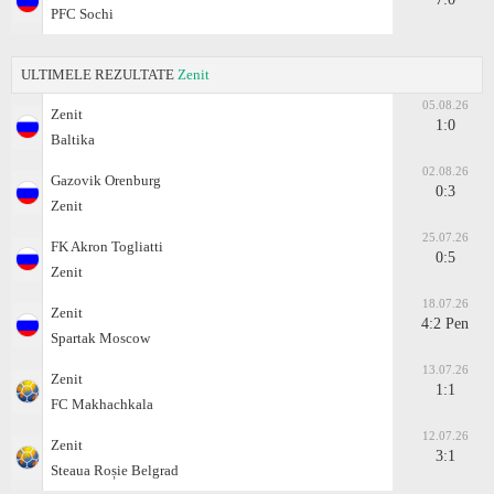
PFC Sochi
ULTIMELE REZULTATE
Zenit
05.08.26
Zenit
1:0
Baltika
02.08.26
Gazovik Orenburg
0:3
Zenit
25.07.26
FK Akron Togliatti
0:5
Zenit
18.07.26
Zenit
4:2 Pen
Spartak Moscow
13.07.26
Zenit
1:1
FC Makhachkala
12.07.26
Zenit
3:1
Steaua Roșie Belgrad