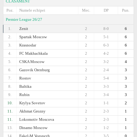
CLASAMENT
Poz.
Numele echipei
Mec.
DP
Pun.
Premier League 26/27
1.
Zenit
2
8-0
6
2.
Spartak Moscow
2
5-1
6
3.
Krasnodar
2
6-3
6
4.
FC Makhachkala
2
4-2
6
5.
CSKA Moscow
2
3-2
4
6.
Gazovik Orenburg
2
2-4
3
7.
Rostov
2
5-4
3
8.
Baltika
2
3-3
3
9.
Rubin
2
3-4
3
10.
Krylya Sovetov
2
1-1
2
11.
Akhmat Grozny
2
2-3
1
11.
Lokomotiv Moscova
2
2-3
1
13.
Dinamo Moscow
2
1-2
1
14.
Fakel-M Voronezh
2
3-5
0