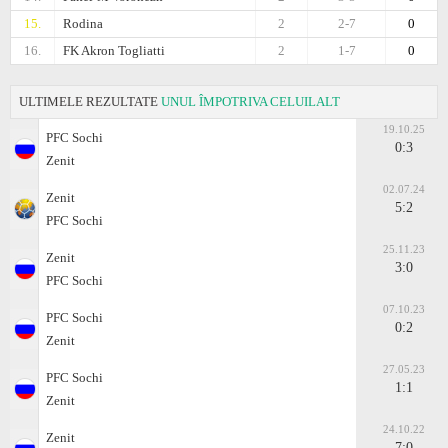
15.
Rodina
2
2-7
0
16.
FK Akron Togliatti
2
1-7
0
ULTIMELE REZULTATE
UNUL ÎMPOTRIVA CELUILALT
19.10.25
PFC Sochi
0:3
Zenit
02.07.24
Zenit
5:2
PFC Sochi
25.11.23
Zenit
3:0
PFC Sochi
07.10.23
PFC Sochi
0:2
Zenit
27.05.23
PFC Sochi
1:1
Zenit
24.10.22
Zenit
7:0