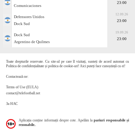
23:00
Comunicaciones
12.09.26
Defensores Unidos
23:00
Dock Sud
19.09.26
Dock Sud
23:00
Argentino de Quilmes
Toate drepturile rezervate. Cu site-ul pe care îl vizitați, sunteți de acord automat cu
Politica de confidențialitate și politica de cookie-uri! Aici puteți face cunoștință cu ei!
Contactează-ne:
Terms of Use (EULA)
contact@telefootball.net
За НАС
Aplicația conține informații despre cote. Apelăm la
pariuri responsabile și
rezonabile.
.