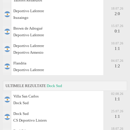
Talleres Remedios
18.07.26
Deportivo Laferrere
2:0
Ituzaingo
15.07.26
Brown de Adrogué
0:1
Deportivo Laferrere
10.07.26
Deportivo Laferrere
1:1
Deportivo Armenio
04.07.26
Flandria
1:2
Deportivo Laferrere
ULTIMELE REZULTATE
Dock Sud
02.08.26
Villa San Carlos
1:1
Dock Sud
25.07.26
Dock Sud
1:1
CS Deportivo Liniers
18.07.26