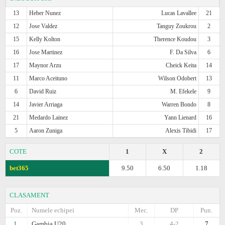
13
Heber Nunez
Lucas Lavallee
21
12
Jose Valdez
Tanguy Zoukrou
2
15
Kelly Kolton
Therence Koudou
3
16
Jose Martinez
F. Da Silva
6
17
Maynor Arzu
Cheick Keita
14
11
Marco Aceituno
Wilson Odobert
13
6
David Ruiz
M. Efekele
9
14
Javier Arriaga
Warren Bondo
8
21
Medardo Lainez
Yann Lienard
16
5
Aaron Zuniga
Alexis Tibidi
17
COTE
1
X
2
bet365
9.50
6.50
1.18
CLASAMENT
Poz.
Numele echipei
Mec.
DP
Pun.
1.
Gambia U20
3
4-2
7