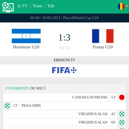
la TV
|
Toate
|
Trăi
00:00 / 29.05.2023 / PlayoffWorld Cup U20
1:3
Honduras U20
Franța U20
[ 1:1 ]
EMISIUNI TV
EVENIMENTE
DE MECI
CAMARA OUSMANE
13'
15'
PENA ODIN
VIRGINIUS ALAN
41'
VIRGINIUS ALAN
60'