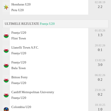
02.08.19
Honduras U20
2:2
Peru U20
ULTIMELE REZULTATE
Franța U20
01.03.26
Franța U20
1:3
Flint Town
20.02.26
Llanelli Town A.F.C.
0:1
Franța U20
13.02.26
Franța U20
3:0
Bala Town
06.02.26
Briton Ferry
0:2
Franța U20
23.01.26
Cardiff Metropolitan University
0:2
Franța U20
18.10.25
Colombia U20
1:0