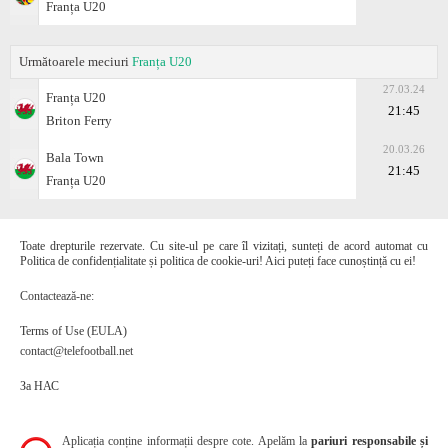
Franța U20
Următoarele meciuri
Franța U20
27.03.24
Franța U20
21:45
Briton Ferry
20.03.26
Bala Town
21:45
Franța U20
Toate drepturile rezervate. Cu site-ul pe care îl vizitați, sunteți de acord automat cu
Politica de confidențialitate și politica de cookie-uri! Aici puteți face cunoștință cu ei!
Contactează-ne:
Terms of Use (EULA)
contact@telefootball.net
За НАС
Aplicația conține informații despre cote. Apelăm la
pariuri responsabile și