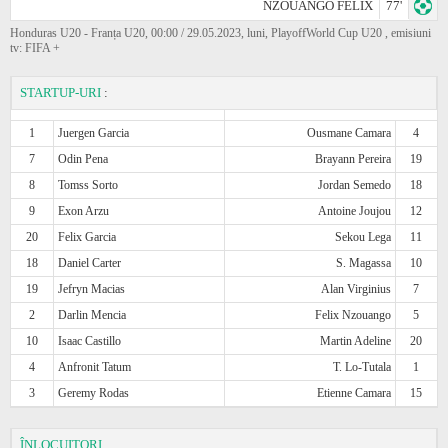
NZOUANGO FELIX
77'
Honduras U20 - Franța U20, 00:00 / 29.05.2023, luni, PlayoffWorld Cup U20 , emisiuni
tv: FIFA +
STARTUP-URI
:
1
Juergen Garcia
Ousmane Camara
4
7
Odin Pena
Brayann Pereira
19
8
Tomss Sorto
Jordan Semedo
18
9
Exon Arzu
Antoine Joujou
12
20
Felix Garcia
Sekou Lega
11
18
Daniel Carter
S. Magassa
10
19
Jefryn Macias
Alan Virginius
7
2
Darlin Mencia
Felix Nzouango
5
10
Isaac Castillo
Martin Adeline
20
4
Anfronit Tatum
T. Lo-Tutala
1
3
Geremy Rodas
Etienne Camara
15
ÎNLOCUITORI