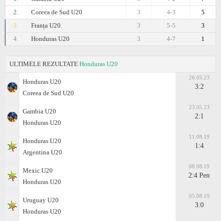
2.
Coreea de Sud U20
3
4-3
5
3.
Franța U20
3
5-5
3
4.
Honduras U20
3
4-7
1
ULTIMELE REZULTATE
Honduras U20
26.05.23
Honduras U20
3:2
Coreea de Sud U20
23.05.23
Gambia U20
2:1
Honduras U20
11.08.19
Honduras U20
1:4
Argentina U20
08.08.19
Mexic U20
2:4 Pen
Honduras U20
05.08.19
Uruguay U20
3:0
Honduras U20