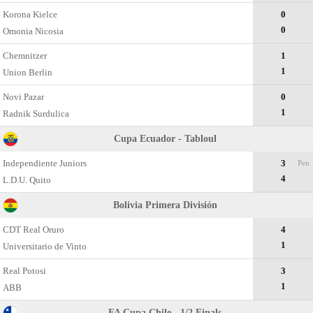
Korona Kielce
0
0
Omonia Nicosia
Chemnitzer
1
1
Union Berlin
Novi Pazar
0
1
Radnik Surdulica
Cupa Ecuador - Tabloul
Independiente Juniors
3
Pen
4
L.D.U. Quito
Bolivia Primera División
CDT Real Oruro
4
1
Universitario de Vinto
Real Potosi
3
1
ABB
FA Cupa Chile - 1/2 Finals