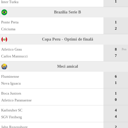
1
Inter Turku
Brazilia Serie B
Ponte Preta
1
2
Criciuma
Copa Peru - Optimi de finală
Atletico Grau
8
Pen
7
Carlos Mannucci
Meci amical
Fluminense
6
1
Nova Iguacu
Boca Juniors
1
0
Atletico Paranaense
Karlsruher SC
4
4
SGV Freiberg
Jahn Regensburg
2