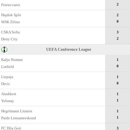
2
Ferencvaros
Hajduk Split
2
0
MSK Zilina
CSKA Sofia
3
2
Derry City
UEFA Conference League
Kalju Nomme
1
0
Linfield
Liepaja
1
0
Decic
Alashkert
1
1
Yelimay
Hegelmann Litauen
1
1
Paide Linnameeskond
FC Dila Gori
3