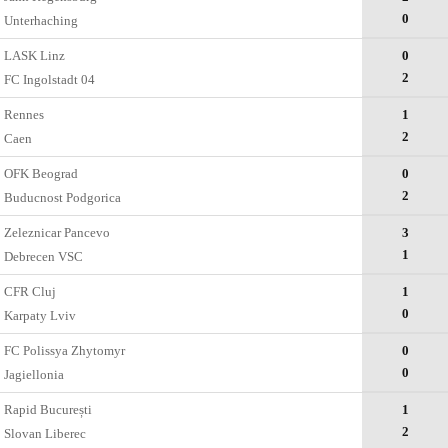
0
Unterhaching
LASK Linz
0
2
FC Ingolstadt 04
Rennes
1
2
Caen
OFK Beograd
0
2
Buducnost Podgorica
Zeleznicar Pancevo
3
1
Debrecen VSC
CFR Cluj
1
0
Karpaty Lviv
FC Polissya Zhytomyr
0
0
Jagiellonia
Rapid București
1
2
Slovan Liberec