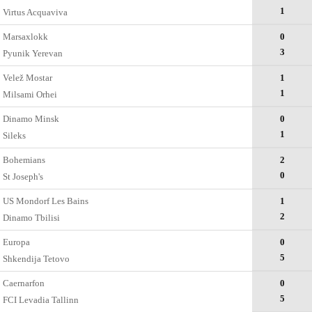
1
Virtus Acquaviva
Marsaxlokk
0
3
Pyunik Yerevan
Velež Mostar
1
1
Milsami Orhei
Dinamo Minsk
0
1
Sileks
Bohemians
2
0
St Joseph's
US Mondorf Les Bains
1
2
Dinamo Tbilisi
Europa
0
5
Shkendija Tetovo
Caernarfon
0
5
FCI Levadia Tallinn