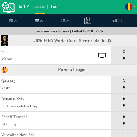
la TV
|
Toate
|
Trăi
08.07
09.07
10.07
trăi:
(
7
)
Livesco-uri și accesorii | Fotbal la 09.07.2026
2026 FIFA World Cup - Sferturi de finală
Franța
2
0
Maroc
Europa League
Qarabag
3
0
Vestri
Dynamo Kyiv
0
0
FC Universitatea Cluj
Sheriff Tiraspol
0
0
Aluminij
Vojvodina Novi Sad
1