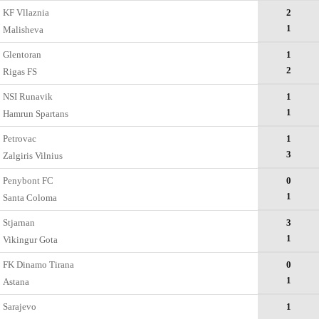
KF Vllaznia
2
1
Malisheva
Glentoran
1
2
Rigas FS
NSI Runavik
1
1
Hamrun Spartans
Petrovac
1
3
Zalgiris Vilnius
Penybont FC
0
1
Santa Coloma
Stjarnan
3
1
Vikingur Gota
FK Dinamo Tirana
0
1
Astana
Sarajevo
1