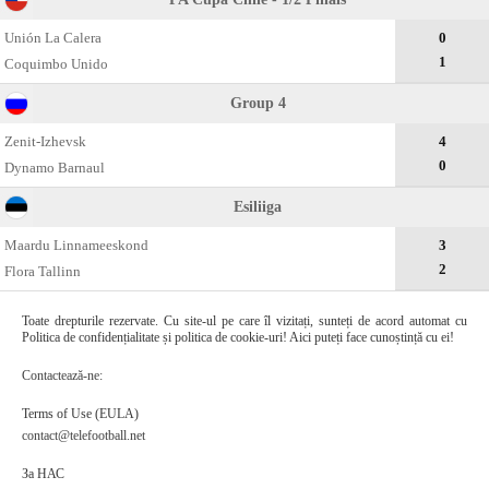
Unión La Calera
0
1
Coquimbo Unido
Group 4
Zenit-Izhevsk
4
0
Dynamo Barnaul
Esiliiga
Maardu Linnameeskond
3
2
Flora Tallinn
Toate drepturile rezervate. Cu site-ul pe care îl vizitați, sunteți de acord automat cu
Politica de confidențialitate și politica de cookie-uri! Aici puteți face cunoștință cu ei!
Contactează-ne:
Terms of Use (EULA)
contact@telefootball.net
За НАС