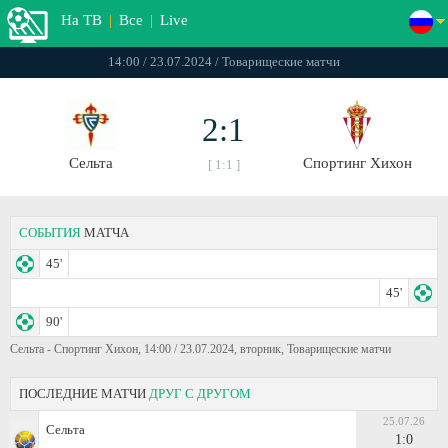
На ТВ
|
Все
|
Live
14:00 / 23.07.2024 / Товарищеские матчи
2:1
Сельта
Спортинг Хихон
[ 1:1 ]
СОБЫТИЯ
МАТЧА
45'
45'
90'
Сельта - Спортинг Хихон, 14:00 / 23.07.2024, вторник, Товарищеские матчи
ПОСЛЕДНИЕ МАТЧИ
ДРУГ С ДРУГОМ
25.07.26
Сельта
1:0