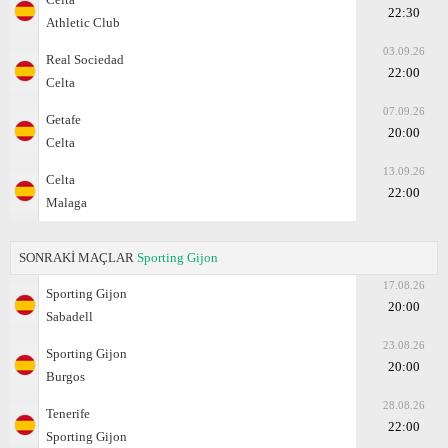
22:30
Athletic Club
03.09.26
Real Sociedad
22:00
Celta
07.09.26
Getafe
20:00
Celta
13.09.26
Celta
22:00
Malaga
SONRAKİ MAÇLAR
Sporting Gijon
17.08.26
Sporting Gijon
20:00
Sabadell
23.08.26
Sporting Gijon
20:00
Burgos
28.08.26
Tenerife
22:00
Sporting Gijon