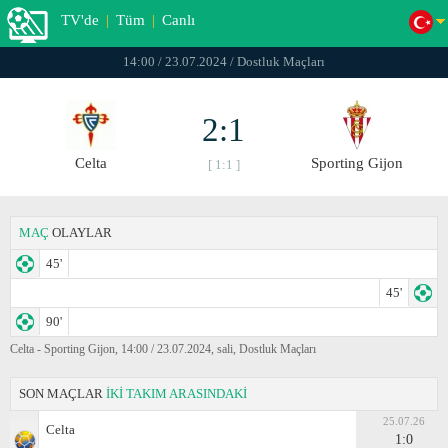
TV'de
|
Tüm
|
Canlı
14:00 / 23.07.2024 / Dostluk Maçları
2:1
Celta
Sporting Gijon
[ 1:1 ]
MAÇ
OLAYLAR
45'
45'
90'
Celta - Sporting Gijon, 14:00 / 23.07.2024, sali, Dostluk Maçları
SON MAÇLAR
İKİ TAKIM ARASINDAKİ
25.07.26
Celta
1:0