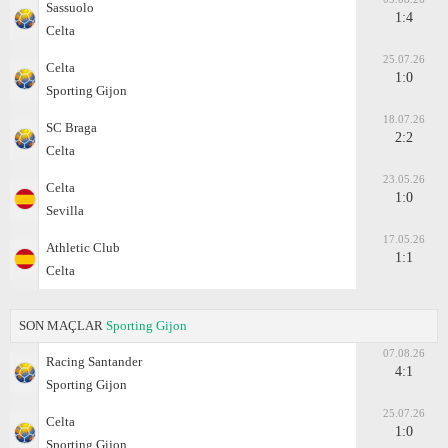
Sassuolo
1:4
Celta
25.07.26
Celta
1:0
Sporting Gijon
18.07.26
SC Braga
2:2
Celta
23.05.26
Celta
1:0
Sevilla
17.05.26
Athletic Club
1:1
Celta
SON MAÇLAR
Sporting Gijon
07.08.26
Racing Santander
4:1
Sporting Gijon
25.07.26
Celta
1:0
Sporting Gijon