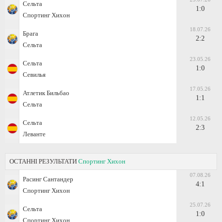
Сельта
1:0
Спортинг Хихон
18.07.26
Брага
2:2
Сельта
23.05.26
Сельта
1:0
Севилья
17.05.26
Атлетик Бильбао
1:1
Сельта
12.05.26
Сельта
2:3
Леванте
ОСТАННІ РЕЗУЛЬТАТИ
Спортинг Хихон
07.08.26
Расинг Сантандер
4:1
Спортинг Хихон
25.07.26
Сельта
1:0
Спортинг Хихон