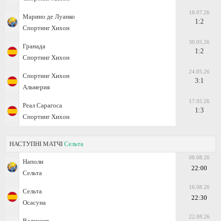
18.07.26
Марино де Луанко
1:2
Спортинг Хихон
30.05.26
Гранада
1:2
Спортинг Хихон
24.05.26
Спортинг Хихон
3:1
Альмерия
17.05.26
Реал Сарагоса
1:3
Спортинг Хихон
НАСТУПНІ МАТЧІ
Сельта
08.08.26
Наполи
22:00
Сельта
16.08.26
Сельта
22:30
Осасуна
22.08.26
Валенсия