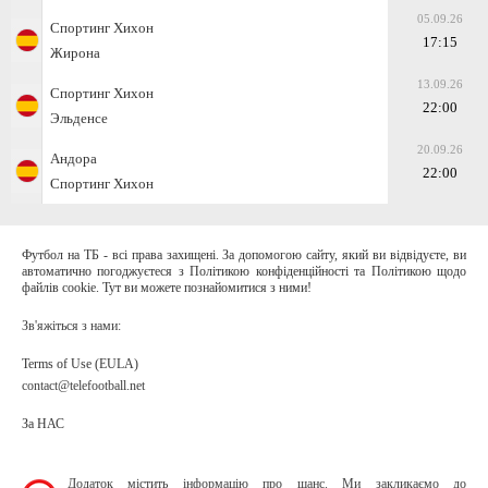
05.09.26
Спортинг Хихон
17:15
Жирона
13.09.26
Спортинг Хихон
22:00
Эльденсе
20.09.26
Андора
22:00
Спортинг Хихон
Футбол на ТБ - всі права захищені. За допомогою сайту, який ви відвідуєте, ви
автоматично погоджуєтеся з Політикою конфіденційності та Політикою щодо
файлів cookie. Тут ви можете познайомитися з ними!
Зв'яжіться з нами:
Terms of Use (EULA)
contact@telefootball.net
За НАС
Додаток містить інформацію про шанс. Ми закликаємо до