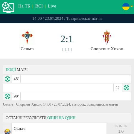
На ТБ
|
ВСІ
|
Live
14:00 / 23.07.2024 / Товарищеские матчи
2:1
Сельта
Спортинг Хихон
[ 1:1 ]
ПОДІЇ
МАТЧ
45'
45'
90'
Сельта - Спортинг Хихон, 14:00 / 23.07.2024, вівторок, Товарищеские матчи
ОСТАННІ РЕЗУЛЬТАТИ
ОДИН НА ОДИН
25.07.26
Сельта
1:0